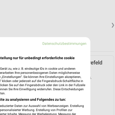
❯
Datenschutzbestimmungen
tellung nur für unbedingt erforderliche cookie
Müller Prospekt für Krefeld
ab Mo. den 03.08.
erät zu, wie z. B. eindeutige IDs in cookie und anderen
verarbeiten Ihre personenbezogenen Daten möglicherweise
„Einstellungen“. Sie können Ihre Einstellungen akzeptieren,
Gültig von 03. Aug. bis 08. Aug.
 klicken oder jederzeit auf die Fingerabdruck-Schaltfläche in
klicken Sie auf den Fingerabdruck oder den Link in der Fußzeile
📅
Kalendereintrag erstellen
önnen Sie Ihre Einwilligung widerrufen. Diese Entscheidungen
ten.
ite zu analysieren und Folgendes zu tun:
❯
reduzierter Daten zur Auswahl von Werbeanzeigen. Erstellung
PROSPEKT BLÄTTERN
ersonalisierter Werbung. Erstellung von Profilen zur
ierter Inhalte. Messung der Werbeleistung. Messung der