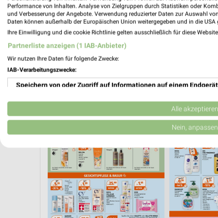
Performance von Inhalten. Analyse von Zielgruppen durch Statistiken oder Kom
und Verbesserung der Angebote. Verwendung reduzierter Daten zur Auswahl von
Daten können außerhalb der Europäischen Union weitergegeben und in die USA 
Ihre Einwilligung und die cookie Richtlinie gelten ausschließlich für diese Websit
Partnerliste anzeigen (1 IAB-Anbieter)
Wir nutzen Ihre Daten für folgende Zwecke:
IAB-Verarbeitungszwecke:
Speichern von oder Zugriff auf Informationen auf einem Endgerät
Verwendung reduzierter Daten zur Auswahl von Werbeanzeigen
Alle akzeptiere
AKTIONEN, RABATTE & GUTSCHEINE
WELLNESS FÜR ZUHAUSE
Erstellung von Profilen für personalisierte Werbung
Nein, anpassen
Verwendung von Profilen zur Auswahl personalisierter Werbung
Erstellung von Profilen zur Personalisierung von Inhalten
Verwendung von Profilen zur Auswahl personalisierter Inhalte
Messung der Werbeleistung