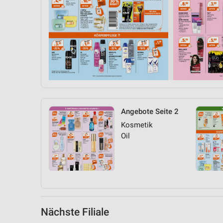
Messung der Performance von Inhalten
Analyse von Zielgruppen durch Statistiken oder Kombinationen 
Quellen
Entwicklung und Verbesserung der Angebote
Verwendung reduzierter Daten zur Auswahl von Inhalten
IAB-Besonderheiten:
Verwendung genauer Standortdaten
Angebote Seite 2
Kosmetik
Geräte anhand von aktiv angeforderten Informationen identifizie
Oil
Nicht-IAB-Verarbeitungszwecke:
Notwendig
Performance
Funktional
Nächste Filiale
Werbung