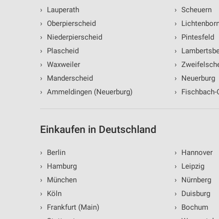
›
Lauperath
›
Scheuern
›
Oberpierscheid
›
Lichtenbor
›
Niederpierscheid
›
Pintesfeld
›
Plascheid
›
Lambertsbe
›
Waxweiler
›
Zweifelsch
›
Manderscheid
›
Neuerburg
›
Ammeldingen (Neuerburg)
›
Fischbach-
Einkaufen in Deutschland
›
Berlin
›
Hannover
›
Hamburg
›
Leipzig
›
München
›
Nürnberg
›
Köln
›
Duisburg
›
Frankfurt (Main)
›
Bochum