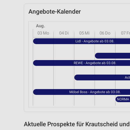
Angebote-Kalender
Aug.
03
Mo
04
Di
05
Mi
06
Do
07
F
Lidl - Angebote ab 03.08.
REWE - Angebote ab 03.08.
Act
Möbel Boss - Angebote ab 03.08.
Aktuelle Prospekte für Krautscheid u