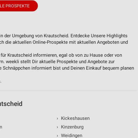
LE PROSPEKTE
von Daten aus verschiedenen
 in der Umgebung von Krautscheid. Entdecke Unsere Highlights
rch die aktuellen Online-Prospekte mit aktuellen Angeboten und
 für Krautscheid informieren, egal ob von zu Hause oder von
n. weekli stellt Dir aktuelle Prospekte und Angebote zur
le Schnäppchen informiert bist und Deinen Einkauf bequem planen
ren
.
utscheid
›
Kickeshausen
m
›
Kinzenburg
›
Weidingen