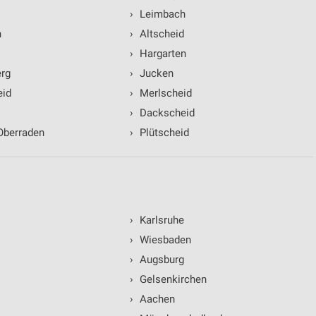
›
Leimbach
n
›
Altscheid
›
Hargarten
rg
›
Jucken
eid
›
Merlscheid
›
Dackscheid
Oberraden
›
Plütscheid
›
Karlsruhe
›
Wiesbaden
›
Augsburg
›
Gelsenkirchen
›
Aachen