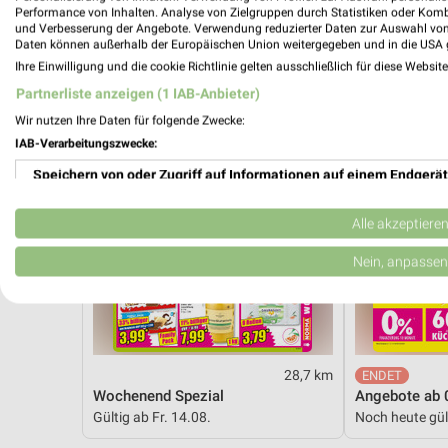
Performance von Inhalten. Analyse von Zielgruppen durch Statistiken oder Kom
NORMA
Möbel Boss
und Verbesserung der Angebote. Verwendung reduzierter Daten zur Auswahl von
Daten können außerhalb der Europäischen Union weitergegeben und in die USA 
Ihre Einwilligung und die cookie Richtlinie gelten ausschließlich für diese Websit
Partnerliste anzeigen (1 IAB-Anbieter)
Wir nutzen Ihre Daten für folgende Zwecke:
IAB-Verarbeitungszwecke:
Speichern von oder Zugriff auf Informationen auf einem Endgerät
Verwendung reduzierter Daten zur Auswahl von Werbeanzeigen
Alle akzeptiere
Erstellung von Profilen für personalisierte Werbung
Nein, anpassen
Verwendung von Profilen zur Auswahl personalisierter Werbung
Erstellung von Profilen zur Personalisierung von Inhalten
28,7 km
Verwendung von Profilen zur Auswahl personalisierter Inhalte
Wochenend Spezial
Angebote ab 
Gültig ab Fr. 14.08.
Noch heute gül
Messung der Werbeleistung