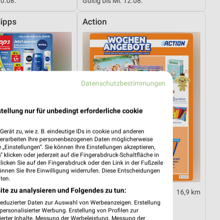
10.08.
Gültig bis Mi. 12.08.
ipps
Action
Datenschutzbestimmungen
tellung nur für unbedingt erforderliche cookie
erät zu, wie z. B. eindeutige IDs in cookie und anderen
verarbeiten Ihre personenbezogenen Daten möglicherweise
„Einstellungen“. Sie können Ihre Einstellungen akzeptieren,
 klicken oder jederzeit auf die Fingerabdruck-Schaltfläche in
klicken Sie auf den Fingerabdruck oder den Link in der Fußzeile
önnen Sie Ihre Einwilligung widerrufen. Diese Entscheidungen
ten.
ite zu analysieren und Folgendes zu tun:
17,8 km
16,9 km
10.08.
Angebote ab 05.08.
reduzierter Daten zur Auswahl von Werbeanzeigen. Erstellung
ersonalisierter Werbung. Erstellung von Profilen zur
10.08.
Gültig bis Di. 11.08.
ierter Inhalte. Messung der Werbeleistung. Messung der