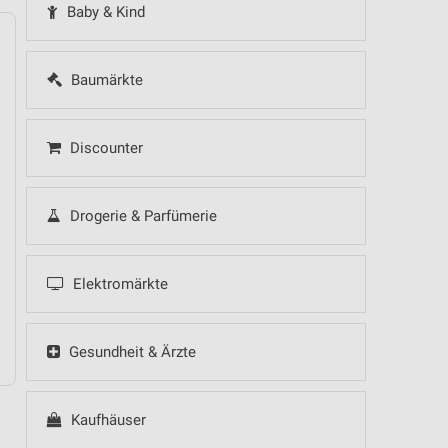
Baby & Kind
Baumärkte
14
Fr
15
Sa
16
So
17
Mo
18
Di
19
Mi
Discounter
Drogerie & Parfümerie
10.08.
Elektromärkte
NORMA - Wochenend Spezial
Gesundheit & Ärzte
Kaufhäuser