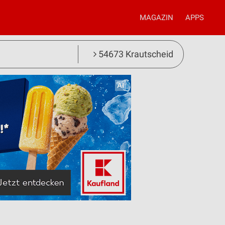
MAGAZIN
APPS
54673 Krautscheid