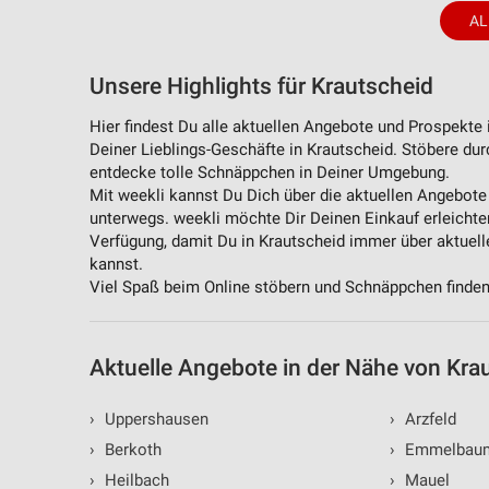
Messung der Performance von Inhalten
AL
Analyse von Zielgruppen durch Statistiken oder Kombinationen 
Quellen
Unsere Highlights für Krautscheid
Entwicklung und Verbesserung der Angebote
Hier findest Du alle aktuellen Angebote und Prospekte
Deiner Lieblings-Geschäfte in Krautscheid. Stöbere du
Verwendung reduzierter Daten zur Auswahl von Inhalten
entdecke tolle Schnäppchen in Deiner Umgebung.
Mit weekli kannst Du Dich über die aktuellen Angebote
IAB-Besonderheiten:
unterwegs. weekli möchte Dir Deinen Einkauf erleichter
Verwendung genauer Standortdaten
Verfügung, damit Du in Krautscheid immer über aktuel
kannst.
Geräte anhand von aktiv angeforderten Informationen identifizie
Viel Spaß beim Online stöbern und Schnäppchen finden
Nicht-IAB-Verarbeitungszwecke:
Notwendig
Aktuelle Angebote in der Nähe von Kra
Performance
›
Uppershausen
›
Arzfeld
Funktional
›
Berkoth
›
Emmelbau
›
Heilbach
›
Mauel
Werbung