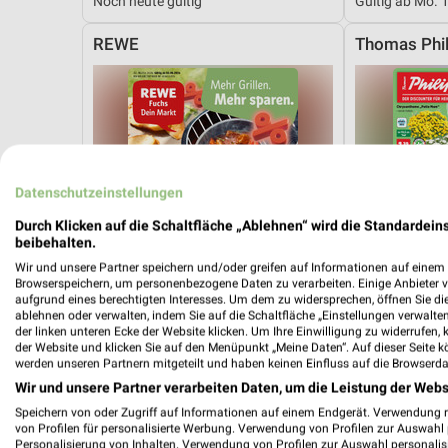
Noch heute gültig
Gültig ab Mo. 
REWE
Thomas Phil
Datenschutzeinstellungen
Durch Klicken auf die Schaltfläche „Ablehnen“ wird die Standardeins
beibehalten.
Wir und unsere Partner speichern und/oder greifen auf Informationen auf einem G
Browserspeichern, um personenbezogene Daten zu verarbeiten. Einige Anbieter 
aufgrund eines berechtigten Interesses. Um dem zu widersprechen, öffnen Sie die 
ablehnen oder verwalten, indem Sie auf die Schaltfläche „Einstellungen verwalten“
der linken unteren Ecke der Website klicken. Um Ihre Einwilligung zu widerrufen, 
der Website und klicken Sie auf den Menüpunkt „Meine Daten“. Auf dieser Seite k
werden unseren Partnern mitgeteilt und haben keinen Einfluss auf die Browserda
Wir und unsere Partner verarbeiten Daten, um die Leistung der Webs
5 km
Angebote ab 03.08.
Angebote ab 
Speichern von oder Zugriff auf Informationen auf einem Endgerät. Verwendung 
von Profilen für personalisierte Werbung. Verwendung von Profilen zur Auswahl p
Noch heute gültig
Gültig ab Mo. 
Personalisierung von Inhalten. Verwendung von Profilen zur Auswahl personalis