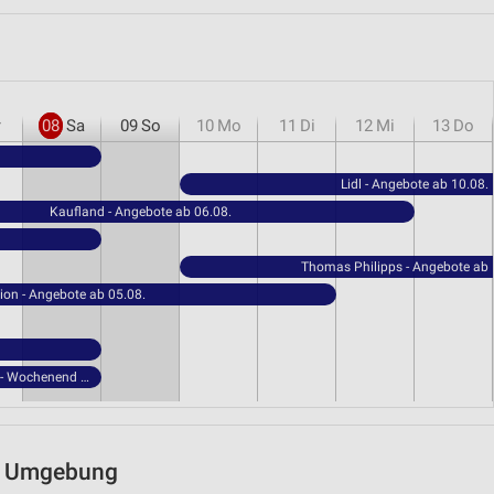
r
08
Sa
09
So
10
Mo
11
Di
12
Mi
13
Do
Lidl - Angebote ab 10.08.
Kaufland - Angebote ab 06.08.
Thomas Philipps - Angebote ab 
ion - Angebote ab 05.08.
NORMA - Wochenend Spezial
nd Umgebung