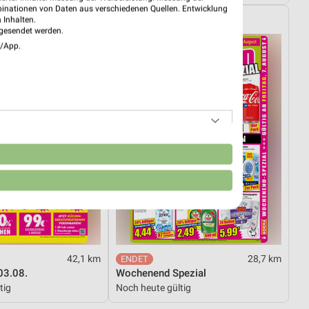
binationen von Daten aus verschiedenen Quellen. Entwicklung
NORMA
 Inhalten.
gesendet werden.
e/App.
n
42,1 km
28,7 km
03.08.
Wochenend Spezial
tig
Noch heute gültig