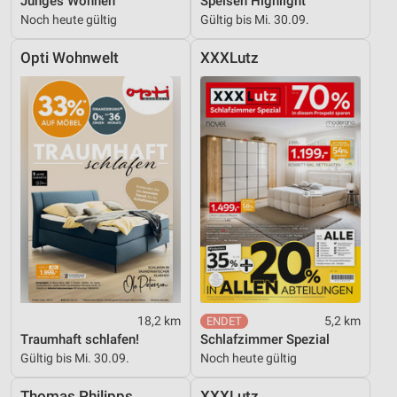
Junges Wohnen
Speisen Highlight
Performance
Noch heute gültig
Gültig bis Mi. 30.09.
Funktional
Opti Wohnwelt
XXXLutz
Werbung
18,2 km
5,2 km
Traumhaft schlafen!
Schlafzimmer Spezial
Gültig bis Mi. 30.09.
Noch heute gültig
Thomas Philipps
XXXLutz