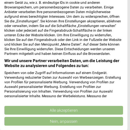
einem Gerät zu, wie z. B. eindeutige IDs in cookie und anderen
Browserspeichern, um personenbezogene Daten zu verarbeiten. Einige
Anbieter verarbeiten Ihre personenbezogenen Daten möglicherweise
aufgrund eines berechtigten Interesses. Um dem zu widersprechen, öffnen
Sie die „Einstellungen“. Sie können Ihre Einstellungen akzeptieren, ablehnen
oder verwalten, indem Sie auf die Schaltfläche „Einstellungen verwalten“
klicken oder jederzeit auf die Fingerabdruck-Schaltfläche in der linken
unteren Ecke der Website klicken. Um Ihre Einwilligung zu widerrufen,
klicken Sie auf den Fingerabdruck oder den Link in der Fußzeile der Website
und klicken Sie auf den Menüpunkt „Meine Daten“. Auf dieser Seite können
Sie Ihre Einwilligung widerrufen. Diese Entscheidungen werden unseren
5,2 km
5,2 km
Partnern mitgeteilt und haben keinen Einfluss auf die Browserdaten.
Badezimmer-Testerinnen
Büro Spezial
Wir und unsere Partner verarbeiten Daten, um die Leistung der
Noch heute gültig
Gültig bis Fr. 14.08.
Website zu analysieren und Folgendes zu tun:
Speichern von oder Zugriff auf Informationen auf einem Endgerät.
XXXLutz
Opti Wohnwelt
Verwendung reduzierter Daten zur Auswahl von Werbeanzeigen. Erstellung
von Profilen für personalisierte Werbung. Verwendung von Profilen zur
Auswahl personalisierter Werbung. Erstellung von Profilen zur
Personalisierung von Inhalten. Verwendung von Profilen zur Auswahl
personalisierter Inhalte. Messung der Werbeleistung. Messung der
Performance von Inhalten. Analyse von Zielgruppen durch Statistiken oder
Kombinationen von Daten aus verschiedenen Quellen. Entwicklung und
Verbesserung der Angebote. Verwendung reduzierter Daten zur Auswahl
Alle akzeptieren
von Inhalten.
Daten können außerhalb der Europäischen Union weitergegeben und in die
Nein, anpassen
USA gesendet werden.