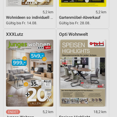
Messung der Werbeleistung
5,2 km
5,2 km
Messung der Performance von Inhalten
Wohnideen so individuell wie du!
Gartenmöbel-Abverkauf
Gültig bis Fr. 14.08.
Gültig bis Fr. 28.08.
Analyse von Zielgruppen durch Statistiken oder
Kombinationen von Daten aus verschiedenen
XXXLutz
Opti Wohnwelt
Quellen
Entwicklung und Verbesserung der Angebote
Verwendung reduzierter Daten zur Auswahl von
Inhalten
IAB-Besonderheiten:
Verwendung genauer Standortdaten
Geräte anhand von aktiv angeforderten
Informationen identifizieren
Nicht-IAB-Verarbeitungszwecke:
Notwendig
5,2 km
18,2 km