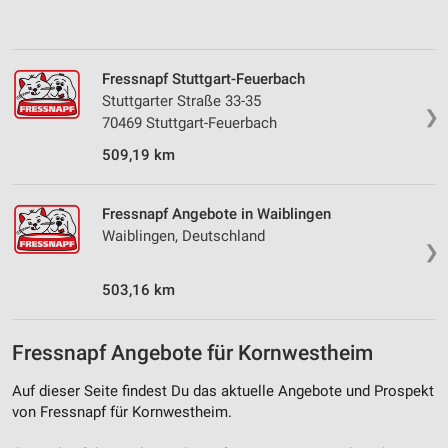
von Inhalten
Verwendung von Profilen zur Auswahl
personalisierter Inhalte
Fressnapf Stuttgart-Feuerbach
Stuttgarter Straße 33-35
Messung der Werbeleistung
❯
70469 Stuttgart-Feuerbach
Messung der Performance von Inhalten
509,19 km
Analyse von Zielgruppen durch Statistiken oder
Kombinationen von Daten aus verschiedenen
Fressnapf Angebote in Waiblingen
Quellen
Waiblingen, Deutschland
❯
Entwicklung und Verbesserung der Angebote
503,16 km
Verwendung reduzierter Daten zur Auswahl von
Inhalten
Fressnapf Angebote für Kornwestheim
IAB-Besonderheiten:
Verwendung genauer Standortdaten
Auf dieser Seite findest Du das aktuelle Angebote und Prospekt
von Fressnapf für Kornwestheim.
Geräte anhand von aktiv angeforderten
Informationen identifizieren