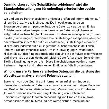
Durch Klicken auf die Schaltfläche „Ablehnen“ wird die
Standardeinstellung nur für unbedingt erforderliche cookie
beibehalten.
Wir und unsere Partner speichern und/oder greifen auf Informationen auf
einem Gerät zu, wie z. B. eindeutige IDs in cookie und anderen
Browserspeichern, um personenbezogene Daten zu verarbeiten. Einige
Weitere Fressnapf Geschäfte mit Angeboten
Anbieter verarbeiten Ihre personenbezogenen Daten möglicherweise
in und um Kornwestheim
aufgrund eines berechtigten Interesses. Um dem zu widersprechen, öffnen
Sie die „Einstellungen“. Sie können Ihre Einstellungen akzeptieren, ablehnen
oder verwalten, indem Sie auf die Schaltfläche „Einstellungen verwalten“
5 Geschäfte und Orte
klicken oder jederzeit auf die Fingerabdruck-Schaltfläche in der linken
unteren Ecke der Website klicken. Um Ihre Einwilligung zu widerrufen,
klicken Sie auf den Fingerabdruck oder den Link in der Fußzeile der Website
Fressnapf Angebote in Ludwigsburg
und klicken Sie auf den Menüpunkt „Meine Daten“. Auf dieser Seite können
Sie Ihre Einwilligung widerrufen. Diese Entscheidungen werden unseren
Ludwigsburg, Deutschland
Partnern mitgeteilt und haben keinen Einfluss auf die Browserdaten.
❯
Wir und unsere Partner verarbeiten Daten, um die Leistung der
Website zu analysieren und Folgendes zu tun:
501,92 km
Speichern von oder Zugriff auf Informationen auf einem Endgerät.
Verwendung reduzierter Daten zur Auswahl von Werbeanzeigen. Erstellung
von Profilen für personalisierte Werbung. Verwendung von Profilen zur
Fressnapf Angebote in Stuttgart-Mühlhausen
Auswahl personalisierter Werbung. Erstellung von Profilen zur
Stuttgart-Mühlhausen, Deutschland
Personalisierung von Inhalten. Verwendung von Profilen zur Auswahl
❯
personalisierter Inhalte. Messung der Werbeleistung. Messung der
Performance von Inhalten. Analyse von Zielgruppen durch Statistiken oder
503,51 km
Kombinationen von Daten aus verschiedenen Quellen. Entwicklung und