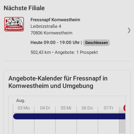
Nächste Filiale
Fressnapf Kornwestheim
Leibnizstraße 4
❯
70806 Kornwestheim
Heute 09:00 - 19:00 Uhr |
Geschlossen
502,43 km • Angebote: 1 Prospekt
Angebote-Kalender für Fressnapf in
Kornwestheim und Umgebung
Aug.
03
Mo
04
Di
05
Mi
06
Do
07
Fr
08
S