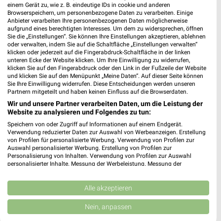
einem Gerät zu, wie z. B. eindeutige IDs in cookie und anderen
Browserspeichern, um personenbezogene Daten zu verarbeiten. Einige
Anbieter verarbeiten Ihre personenbezogenen Daten möglicherweise
aufgrund eines berechtigten Interesses. Um dem zu widersprechen, öffnen
Sie die „Einstellungen“. Sie können Ihre Einstellungen akzeptieren, ablehnen
oder verwalten, indem Sie auf die Schaltfläche „Einstellungen verwalten“
klicken oder jederzeit auf die Fingerabdruck-Schaltfläche in der linken
unteren Ecke der Website klicken. Um Ihre Einwilligung zu widerrufen,
klicken Sie auf den Fingerabdruck oder den Link in der Fußzeile der Website
und klicken Sie auf den Menüpunkt „Meine Daten“. Auf dieser Seite können
Sie Ihre Einwilligung widerrufen. Diese Entscheidungen werden unseren
Partnern mitgeteilt und haben keinen Einfluss auf die Browserdaten.
Wir und unsere Partner verarbeiten Daten, um die Leistung der
Website zu analysieren und Folgendes zu tun:
Speichern von oder Zugriff auf Informationen auf einem Endgerät.
Verwendung reduzierter Daten zur Auswahl von Werbeanzeigen. Erstellung
10,3 km
24,9 km
von Profilen für personalisierte Werbung. Verwendung von Profilen zur
Junges Wohnen
Speisen Highlight
Auswahl personalisierter Werbung. Erstellung von Profilen zur
Personalisierung von Inhalten. Verwendung von Profilen zur Auswahl
Noch morgen gültig
Gültig bis Mi. 30.09.
personalisierter Inhalte. Messung der Werbeleistung. Messung der
Performance von Inhalten. Analyse von Zielgruppen durch Statistiken oder
Opti Wohnwelt
XXXLutz
Kombinationen von Daten aus verschiedenen Quellen. Entwicklung und
Verbesserung der Angebote. Verwendung reduzierter Daten zur Auswahl
Alle akzeptieren
von Inhalten.
Daten können außerhalb der Europäischen Union weitergegeben und in die
Nein, anpassen
USA gesendet werden.