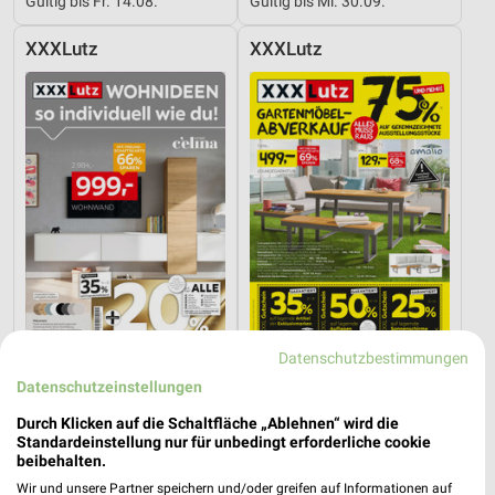
Gültig bis Fr. 14.08.
Gültig bis Mi. 30.09.
XXXLutz
XXXLutz
Datenschutzbestimmungen
10,3 km
10,3 km
Datenschutzeinstellungen
Wohnideen so individuell wie du!
Gartenmöbel-Abverkauf
Durch Klicken auf die Schaltfläche „Ablehnen“ wird die
Gültig bis Fr. 14.08.
Gültig bis Fr. 28.08.
Standardeinstellung nur für unbedingt erforderliche cookie
beibehalten.
XXXLutz
Opti Wohnwelt
Wir und unsere Partner speichern und/oder greifen auf Informationen auf