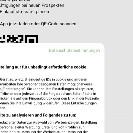
htigungen bei neuen Prospekten
 Einkauf stressfrei planen
 App jetzt laden oder QR-Code scannen.
Datenschutzbestimmungen
tellung nur für unbedingt erforderliche cookie
erät zu, wie z. B. eindeutige IDs in cookie und anderen
verarbeiten Ihre personenbezogenen Daten möglicherweise
„Einstellungen“. Sie können Ihre Einstellungen akzeptieren,
 klicken oder jederzeit auf die Fingerabdruck-Schaltfläche in
klicken Sie auf den Fingerabdruck oder den Link in der Fußzeile
önnen Sie Ihre Einwilligung widerrufen. Diese Entscheidungen
ten.
ite zu analysieren und Folgendes zu tun:
reduzierter Daten zur Auswahl von Werbeanzeigen. Erstellung
ersonalisierter Werbung. Erstellung von Profilen zur
ierter Inhalte. Messung der Werbeleistung. Messung der