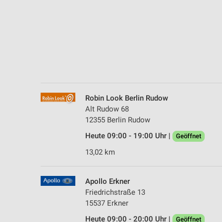
Messung der Performance von Inhalten
Analyse von Zielgruppen durch Statistiken oder Kombinationen 
Quellen
Entwicklung und Verbesserung der Angebote
Verwendung reduzierter Daten zur Auswahl von Inhalten
IAB-Besonderheiten:
Robin Look Berlin Rudow
Verwendung genauer Standortdaten
Alt Rudow 68
12355 Berlin Rudow
Geräte anhand von aktiv angeforderten Informationen identifizie
Heute 09:00 - 19:00 Uhr |
Geöffnet
Nicht-IAB-Verarbeitungszwecke:
13,02 km
Notwendig
Performance
Apollo Erkner
Friedrichstraße 13
Funktional
15537 Erkner
Heute 09:00 - 20:00 Uhr |
Geöffnet
Werbung