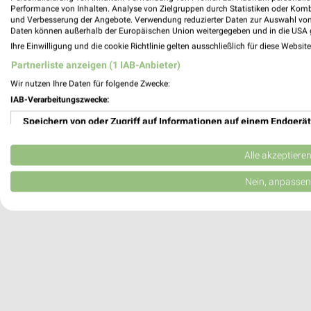
Performance von Inhalten. Analyse von Zielgruppen durch Statistiken oder Kom
15834 Rangsdorf
und Verbesserung der Angebote. Verwendung reduzierter Daten zur Auswahl von
Daten können außerhalb der Europäischen Union weitergegeben und in die USA 
Heute 10:00 - 20:00 Uhr |
Geöffnet
Ihre Einwilligung und die cookie Richtlinie gelten ausschließlich für diese Websit
24,90 km
Partnerliste anzeigen (1 IAB-Anbieter)
Wir nutzen Ihre Daten für folgende Zwecke:
Robin Look Berlin
IAB-Verarbeitungszwecke:
Bruno-Taut-Straße 1
Speichern von oder Zugriff auf Informationen auf einem Endgerät
12524 Berlin
Verwendung reduzierter Daten zur Auswahl von Werbeanzeigen
Heute 10:00 - 20:00 Uhr |
Geöffnet
Alle akzeptiere
16,49 km
Erstellung von Profilen für personalisierte Werbung
Nein, anpassen
Verwendung von Profilen zur Auswahl personalisierter Werbung
Erstellung von Profilen zur Personalisierung von Inhalten
Verwendung von Profilen zur Auswahl personalisierter Inhalte
Messung der Werbeleistung