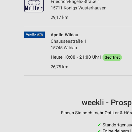
Friedrich-Engels-Straße 1
15711 Königs Wusterhausen
29,17 km
Apollo Wildau
Chausseestraße 1
15745 Wildau
Heute 10:00 - 21:00 Uhr |
Geöffnet
26,75 km
weekli - Pros
Finden Sie noch mehr Optiker & Höra
✔
Standortgenau
✔
Folge deinem L