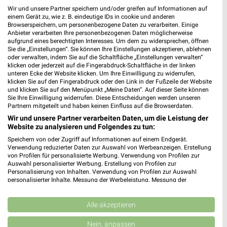
Wir und unsere Partner speichern und/oder greifen auf Informationen auf
einem Gerät zu, wie z. B. eindeutige IDs in cookie und anderen
3,9 km
25,2 km
Browserspeichern, um personenbezogene Daten zu verarbeiten. Einige
Anbieter verarbeiten Ihre personenbezogenen Daten möglicherweise
Angebote ab 01.08.
Dieter Knoll
aufgrund eines berechtigten Interesses. Um dem zu widersprechen, öffnen
Noch morgen gültig
Gültig bis Fr. 14.08.
Sie die „Einstellungen“. Sie können Ihre Einstellungen akzeptieren, ablehnen
oder verwalten, indem Sie auf die Schaltfläche „Einstellungen verwalten“
klicken oder jederzeit auf die Fingerabdruck-Schaltfläche in der linken
XXXLutz
Kaufland
unteren Ecke der Website klicken. Um Ihre Einwilligung zu widerrufen,
klicken Sie auf den Fingerabdruck oder den Link in der Fußzeile der Website
und klicken Sie auf den Menüpunkt „Meine Daten“. Auf dieser Seite können
Sie Ihre Einwilligung widerrufen. Diese Entscheidungen werden unseren
Partnern mitgeteilt und haben keinen Einfluss auf die Browserdaten.
Wir und unsere Partner verarbeiten Daten, um die Leistung der
Website zu analysieren und Folgendes zu tun:
Speichern von oder Zugriff auf Informationen auf einem Endgerät.
Verwendung reduzierter Daten zur Auswahl von Werbeanzeigen. Erstellung
von Profilen für personalisierte Werbung. Verwendung von Profilen zur
Auswahl personalisierter Werbung. Erstellung von Profilen zur
Personalisierung von Inhalten. Verwendung von Profilen zur Auswahl
personalisierter Inhalte. Messung der Werbeleistung. Messung der
Performance von Inhalten. Analyse von Zielgruppen durch Statistiken oder
Kombinationen von Daten aus verschiedenen Quellen. Entwicklung und
Verbesserung der Angebote. Verwendung reduzierter Daten zur Auswahl
Alle akzeptieren
von Inhalten.
25,2 km
0,2 km
Daten können außerhalb der Europäischen Union weitergegeben und in die
Nein, anpassen