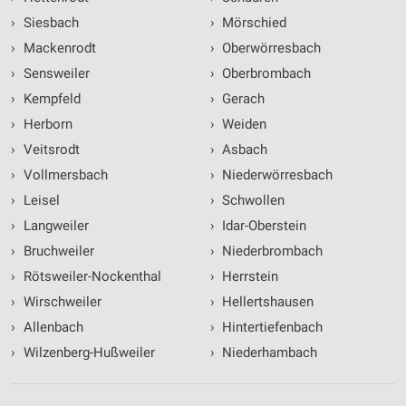
›
Siesbach
›
Mörschied
Messung der Werbeleistung
›
Mackenrodt
›
Oberwörresbach
Messung der Performance von Inhalten
›
Sensweiler
›
Oberbrombach
›
Kempfeld
›
Gerach
Analyse von Zielgruppen durch Statistiken oder
›
Herborn
›
Weiden
Kombinationen von Daten aus verschiedenen
Quellen
›
Veitsrodt
›
Asbach
›
Vollmersbach
›
Niederwörresbach
Entwicklung und Verbesserung der Angebote
›
Leisel
›
Schwollen
Verwendung reduzierter Daten zur Auswahl von
›
Langweiler
›
Idar-Oberstein
Inhalten
›
Bruchweiler
›
Niederbrombach
IAB-Besonderheiten:
›
Rötsweiler-Nockenthal
›
Herrstein
Verwendung genauer Standortdaten
›
Wirschweiler
›
Hellertshausen
Geräte anhand von aktiv angeforderten
›
Allenbach
›
Hintertiefenbach
Informationen identifizieren
›
Wilzenberg-Hußweiler
›
Niederhambach
Nicht-IAB-Verarbeitungszwecke:
Notwendig