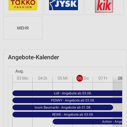
MEHR
Angebote-Kalender
Aug.
03
Mo
04
Di
05
Mi
06
Do
07
Fr
08
S
Lidl - Angebote ab 03.08.
PENNY - Angebote ab 03.08.
toom Baumarkt - Angebote ab 01.08.
REWE - Angebote ab 03.08.
Action - Angebo