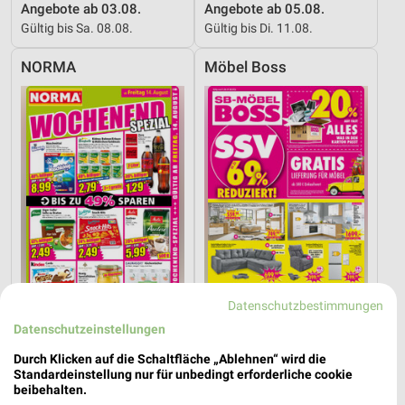
Angebote ab 03.08.
Angebote ab 05.08.
Gültig bis Sa. 08.08.
Gültig bis Di. 11.08.
NORMA
Möbel Boss
Datenschutzbestimmungen
Datenschutzeinstellungen
3,6 km
9,4 km
Wochenend Spezial
Angebote ab 03.08.
Durch Klicken auf die Schaltfläche „Ablehnen“ wird die
Gültig ab Fr. 14.08.
Gültig bis Sa. 08.08.
Standardeinstellung nur für unbedingt erforderliche cookie
beibehalten.