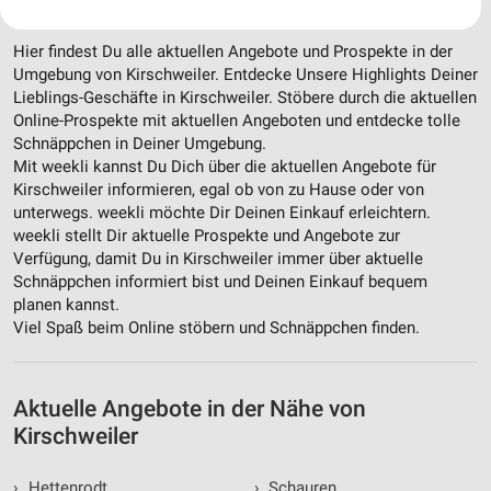
Unsere Highlights für Kirschweiler
Ihre Einwilligung und die cookie Richtlinie gelten ausschließlich für diese
Website/App.
Hier findest Du alle aktuellen Angebote und Prospekte in der
Partnerliste anzeigen (1 IAB-Anbieter)
Umgebung von Kirschweiler. Entdecke Unsere Highlights Deiner
Wir nutzen Ihre Daten für folgende Zwecke:
Lieblings-Geschäfte in Kirschweiler. Stöbere durch die aktuellen
IAB-Verarbeitungszwecke:
Online-Prospekte mit aktuellen Angeboten und entdecke tolle
Schnäppchen in Deiner Umgebung.
Speichern von oder Zugriff auf Informationen
Mit weekli kannst Du Dich über die aktuellen Angebote für
auf einem Endgerät
Kirschweiler informieren, egal ob von zu Hause oder von
unterwegs. weekli möchte Dir Deinen Einkauf erleichtern.
Verwendung reduzierter Daten zur Auswahl von
Werbeanzeigen
weekli stellt Dir aktuelle Prospekte und Angebote zur
Verfügung, damit Du in Kirschweiler immer über aktuelle
Erstellung von Profilen für personalisierte
Schnäppchen informiert bist und Deinen Einkauf bequem
Werbung
planen kannst.
Viel Spaß beim Online stöbern und Schnäppchen finden.
Verwendung von Profilen zur Auswahl
personalisierter Werbung
Aktuelle Angebote in der Nähe von
Erstellung von Profilen zur Personalisierung
von Inhalten
Kirschweiler
Verwendung von Profilen zur Auswahl
›
Hettenrodt
›
Schauren
personalisierter Inhalte