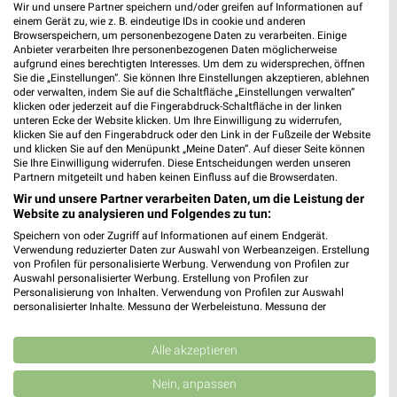
NORMA
Globus
Wir und unsere Partner speichern und/oder greifen auf Informationen auf
einem Gerät zu, wie z. B. eindeutige IDs in cookie und anderen
Browserspeichern, um personenbezogene Daten zu verarbeiten. Einige
Anbieter verarbeiten Ihre personenbezogenen Daten möglicherweise
aufgrund eines berechtigten Interesses. Um dem zu widersprechen, öffnen
Sie die „Einstellungen“. Sie können Ihre Einstellungen akzeptieren, ablehnen
oder verwalten, indem Sie auf die Schaltfläche „Einstellungen verwalten“
klicken oder jederzeit auf die Fingerabdruck-Schaltfläche in der linken
unteren Ecke der Website klicken. Um Ihre Einwilligung zu widerrufen,
klicken Sie auf den Fingerabdruck oder den Link in der Fußzeile der Website
und klicken Sie auf den Menüpunkt „Meine Daten“. Auf dieser Seite können
Sie Ihre Einwilligung widerrufen. Diese Entscheidungen werden unseren
Partnern mitgeteilt und haben keinen Einfluss auf die Browserdaten.
Wir und unsere Partner verarbeiten Daten, um die Leistung der
Website zu analysieren und Folgendes zu tun:
Speichern von oder Zugriff auf Informationen auf einem Endgerät.
Verwendung reduzierter Daten zur Auswahl von Werbeanzeigen. Erstellung
von Profilen für personalisierte Werbung. Verwendung von Profilen zur
3,6 km
11,1 km
Auswahl personalisierter Werbung. Erstellung von Profilen zur
Wochenend Spezial
Angebote ab 03.08.
Personalisierung von Inhalten. Verwendung von Profilen zur Auswahl
personalisierter Inhalte. Messung der Werbeleistung. Messung der
Gültig ab Fr. 07.08.
Gültig bis Sa. 08.08.
Performance von Inhalten. Analyse von Zielgruppen durch Statistiken oder
Kombinationen von Daten aus verschiedenen Quellen. Entwicklung und
Verbesserung der Angebote. Verwendung reduzierter Daten zur Auswahl
Alle akzeptieren
ALLE PROSPEKTE
von Inhalten.
Daten können außerhalb der Europäischen Union weitergegeben und in die
Nein, anpassen
USA gesendet werden.