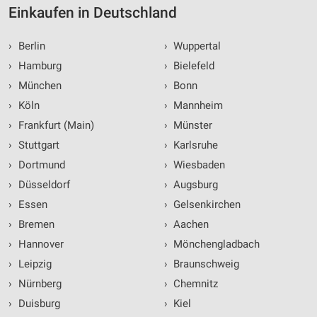
Einkaufen in Deutschland
Performance
›
Berlin
›
Wuppertal
Funktional
›
Hamburg
›
Bielefeld
Werbung
›
München
›
Bonn
›
Köln
›
Mannheim
›
Frankfurt (Main)
›
Münster
›
Stuttgart
›
Karlsruhe
›
Dortmund
›
Wiesbaden
›
Düsseldorf
›
Augsburg
›
Essen
›
Gelsenkirchen
›
Bremen
›
Aachen
›
Hannover
›
Mönchengladbach
›
Leipzig
›
Braunschweig
›
Nürnberg
›
Chemnitz
›
Duisburg
›
Kiel