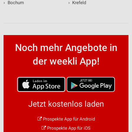
›
Bochum
›
Krefeld
Noch mehr Angebote in
der weekli App!
Jetzt kostenlos laden
Prospekte App für Android
Prospekte App für iOS