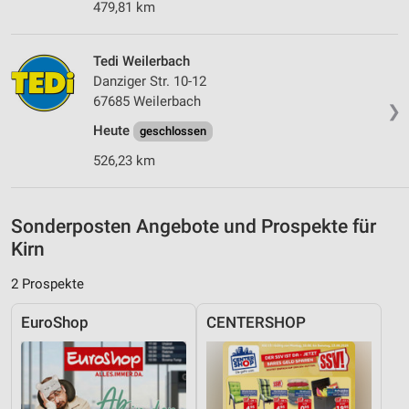
479,81 km
Geräte anhand von aktiv angeforderten
Informationen identifizieren
Tedi Weilerbach
Nicht-IAB-Verarbeitungszwecke:
Danziger Str. 10-12
67685 Weilerbach
Notwendig
❯
Heute
geschlossen
Performance
526,23 km
Funktional
Werbung
Sonderposten Angebote und Prospekte für
Kirn
2 Prospekte
EuroShop
CENTERSHOP