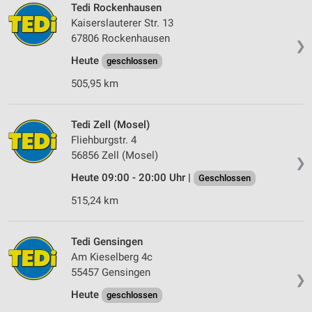
personalisierter Werbung
Tedi Rockenhausen
Kaiserslauterer Str. 13
Erstellung von Profilen zur Personalisierung
67806 Rockenhausen
von Inhalten
❯
Heute
geschlossen
Verwendung von Profilen zur Auswahl
personalisierter Inhalte
505,95 km
Messung der Werbeleistung
Tedi Zell (Mosel)
Fliehburgstr. 4
Messung der Performance von Inhalten
56856 Zell (Mosel)
❯
Analyse von Zielgruppen durch Statistiken oder
Heute 09:00 - 20:00 Uhr |
Geschlossen
Kombinationen von Daten aus verschiedenen
Quellen
515,24 km
Entwicklung und Verbesserung der Angebote
Tedi Gensingen
Verwendung reduzierter Daten zur Auswahl von
Am Kieselberg 4c
Inhalten
55457 Gensingen
❯
IAB-Besonderheiten:
Heute
geschlossen
Verwendung genauer Standortdaten