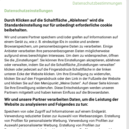
Heute
geschlossen
Datenschutzbestimmungen
Datenschutzeinstellungen
487,56 km
Durch Klicken auf die Schaltfläche „Ablehnen“ wird die
Standardeinstellung nur für unbedingt erforderliche cookie
CENTERSHOP Warmsroth
beibehalten.
Am Lindchen 8
Wir und unsere Partner speichern und/oder greifen auf Informationen auf
55442 Warmsroth
einem Gerät zu, wie z. B. eindeutige IDs in cookie und anderen
❯
Browserspeichern, um personenbezogene Daten zu verarbeiten. Einige
Heute
geschlossen
Anbieter verarbeiten Ihre personenbezogenen Daten möglicherweise
aufgrund eines berechtigten Interesses. Um dem zu widersprechen, öffnen
484,11 km • Angebote: 1 Prospekt
Sie die „Einstellungen“. Sie können Ihre Einstellungen akzeptieren, ablehnen
oder verwalten, indem Sie auf die Schaltfläche „Einstellungen verwalten“
klicken oder jederzeit auf die Fingerabdruck-Schaltfläche in der linken
unteren Ecke der Website klicken. Um Ihre Einwilligung zu widerrufen,
Jawoll Markt Bad Kreuznach
klicken Sie auf den Fingerabdruck oder den Link in der Fußzeile der Website
Planiger Str. 106
und klicken Sie auf den Menüpunkt „Meine Daten“. Auf dieser Seite können
Sie Ihre Einwilligung widerrufen. Diese Entscheidungen werden unseren
55545 Bad Kreuznach
❯
Partnern mitgeteilt und haben keinen Einfluss auf die Browserdaten.
Heute
Wir und unsere Partner verarbeiten Daten, um die Leistung der
geschlossen
Website zu analysieren und Folgendes zu tun:
486,51 km • Angebote: 1 Prospekt
Speichern von oder Zugriff auf Informationen auf einem Endgerät.
Verwendung reduzierter Daten zur Auswahl von Werbeanzeigen. Erstellung
von Profilen für personalisierte Werbung. Verwendung von Profilen zur
TEDİ Kastellaun
Auswahl personalisierter Werbung. Erstellung von Profilen zur