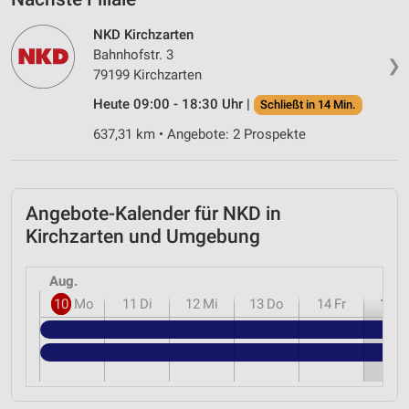
NKD Kirchzarten
Bahnhofstr. 3
❯
79199 Kirchzarten
Heute 09:00 - 18:30 Uhr |
Schließt in 14 Min.
637,31 km • Angebote: 2 Prospekte
Angebote-Kalender für NKD in
Kirchzarten und Umgebung
Aug.
10
Mo
11
Di
12
Mi
13
Do
14
Fr
15
S