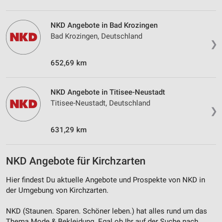
Verwendung genauer Standortdaten
NKD Angebote in Bad Krozingen
Geräte anhand von aktiv angeforderten
Informationen identifizieren
Bad Krozingen, Deutschland
❯
Nicht-IAB-Verarbeitungszwecke:
652,69 km
Notwendig
Performance
NKD Angebote in Titisee-Neustadt
Titisee-Neustadt, Deutschland
Funktional
❯
Werbung
631,29 km
NKD Angebote für Kirchzarten
Hier findest Du aktuelle Angebote und Prospekte von NKD in
der Umgebung von Kirchzarten.
NKD (Staunen. Sparen. Schöner leben.) hat alles rund um das
Thema Mode & Bekleidung. Egal ob Ihr auf der Suche nach