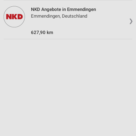
Verwendung von Profilen zur Auswahl
personalisierter Werbung
NKD Angebote in Emmendingen
Emmendingen, Deutschland
Erstellung von Profilen zur Personalisierung
❯
von Inhalten
627,90 km
Verwendung von Profilen zur Auswahl
personalisierter Inhalte
Messung der Werbeleistung
Messung der Performance von Inhalten
Analyse von Zielgruppen durch Statistiken oder
Kombinationen von Daten aus verschiedenen
Quellen
Entwicklung und Verbesserung der Angebote
Verwendung reduzierter Daten zur Auswahl von
Inhalten
IAB-Besonderheiten: