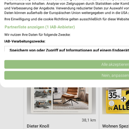
Angebote ab 08.08.
Mo-Mi Angebo
Performance von Inhalten. Analyse von Zielgruppen durch Statistiken oder Kom
Gültig bis Fr. 14.08.
Gültig ab Mo. 
und Verbesserung der Angebote. Verwendung reduzierter Daten zur Auswahl von
Daten können außerhalb der Europäischen Union weitergegeben und in die USA 
Ihre Einwilligung und die cookie Richtlinie gelten ausschließlich für diese Websit
XXXLutz
XXXLutz
Partnerliste anzeigen (1 IAB-Anbieter)
Wir nutzen Ihre Daten für folgende Zwecke:
IAB-Verarbeitungszwecke:
Speichern von oder Zugriff auf Informationen auf einem Endgerät
Verwendung reduzierter Daten zur Auswahl von Werbeanzeigen
Alle akzeptiere
Erstellung von Profilen für personalisierte Werbung
Nein, anpassen
Verwendung von Profilen zur Auswahl personalisierter Werbung
Erstellung von Profilen zur Personalisierung von Inhalten
Verwendung von Profilen zur Auswahl personalisierter Inhalte
38,1 km
Messung der Werbeleistung
Dieter Knoll
Wohnen Spezi