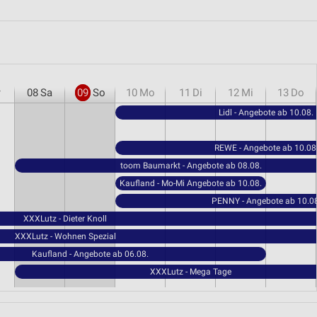
r
08
Sa
09
So
10
Mo
11
Di
12
Mi
13
Do
Lidl - Angebote ab 10.08.
REWE - Angebote ab 10.08
toom Baumarkt - Angebote ab 08.08.
Kaufland - Mo-Mi Angebote ab 10.08.
PENNY - Angebote ab 10.08
XXXLutz - Dieter Knoll
XXXLutz - Wohnen Spezial
Kaufland - Angebote ab 06.08.
XXXLutz - Mega Tage