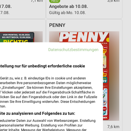
7,1 km
3,6 km
17.08.
Angebote ab 10.08.
17.08.
Gültig ab Mo. 10.08.
PENNY
Datenschutzbestimmungen
tellung nur für unbedingt erforderliche cookie
erät zu, wie z. B. eindeutige IDs in cookie und anderen
verarbeiten Ihre personenbezogenen Daten möglicherweise
„Einstellungen“. Sie können Ihre Einstellungen akzeptieren,
 klicken oder jederzeit auf die Fingerabdruck-Schaltfläche in
klicken Sie auf den Fingerabdruck oder den Link in der Fußzeile
önnen Sie Ihre Einwilligung widerrufen. Diese Entscheidungen
ten.
ite zu analysieren und Folgendes zu tun:
reduzierter Daten zur Auswahl von Werbeanzeigen. Erstellung
ersonalisierter Werbung. Erstellung von Profilen zur
14,4 km
7,6 km
ierter Inhalte. Messung der Werbeleistung. Messung der