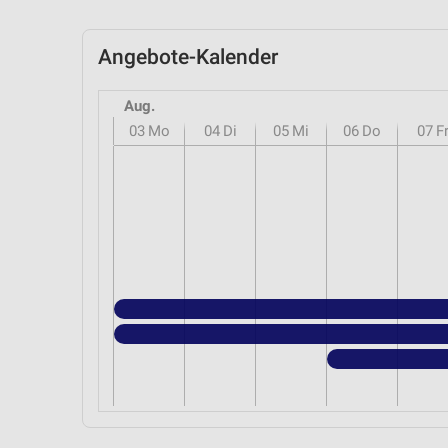
Angebote-Kalender
Aug.
03
Mo
04
Di
05
Mi
06
Do
07
F