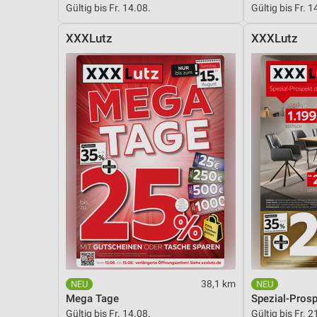
Gültig bis Fr. 14.08.
Gültig bis Fr. 1
Messung der Performance von Inhalten
XXXLutz
XXXLutz
Analyse von Zielgruppen durch Statistiken oder Kombinationen 
Quellen
Entwicklung und Verbesserung der Angebote
Verwendung reduzierter Daten zur Auswahl von Inhalten
IAB-Besonderheiten:
Verwendung genauer Standortdaten
Geräte anhand von aktiv angeforderten Informationen identifizie
Nicht-IAB-Verarbeitungszwecke:
Notwendig
Performance
38,1 km
Funktional
Mega Tage
Spezial-Pros
Gültig bis Fr. 14.08.
Gültig bis Fr. 2
Werbung