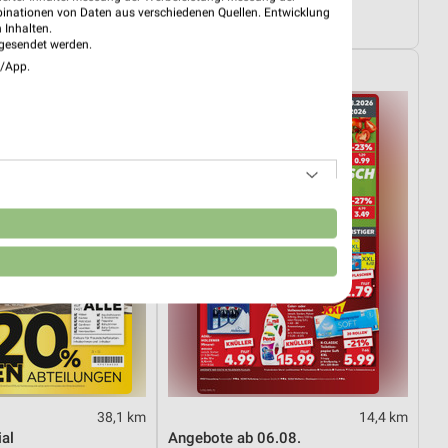
te ab 10.08.
Angebote ab 10.08.
binationen von Daten aus verschiedenen Quellen. Entwicklung
10.08.
Gültig ab Mo. 10.08.
 Inhalten.
gesendet werden.
e/App.
Kaufland
n
38,1 km
14,4 km
al
Angebote ab 06.08.