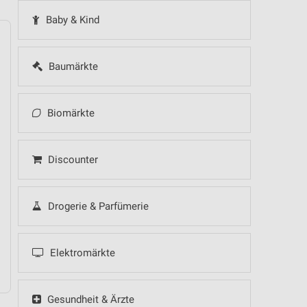
Baby & Kind
Baumärkte
14
Fr
15
Sa
16
So
17
Mo
18
Di
19
Mi
Biomärkte
Lidl - Angebote 
.
Discounter
.
Drogerie & Parfümerie
Elektromärkte
Gesundheit & Ärzte