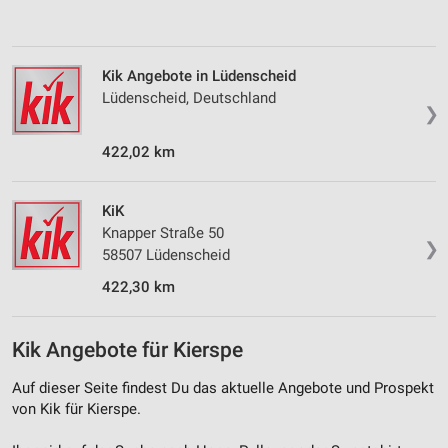
personalisierter Inhalte
Messung der Werbeleistung
Kik Angebote in Lüdenscheid
Messung der Performance von Inhalten
Lüdenscheid, Deutschland
❯
Analyse von Zielgruppen durch Statistiken oder
Kombinationen von Daten aus verschiedenen
422,02 km
Quellen
Entwicklung und Verbesserung der Angebote
KiK
Knapper Straße 50
❯
Verwendung reduzierter Daten zur Auswahl von
58507 Lüdenscheid
Inhalten
422,30 km
IAB-Besonderheiten:
Verwendung genauer Standortdaten
Kik Angebote für Kierspe
Geräte anhand von aktiv angeforderten
Informationen identifizieren
Auf dieser Seite findest Du das aktuelle Angebote und Prospekt
von Kik für Kierspe.
Nicht-IAB-Verarbeitungszwecke: