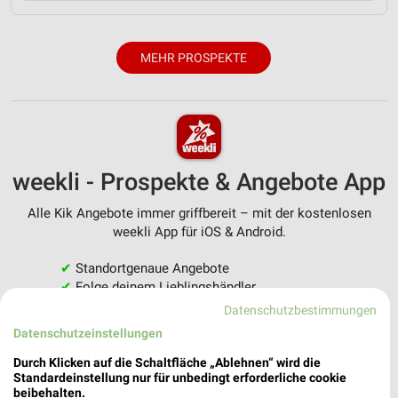
MEHR PROSPEKTE
weekli - Prospekte & Angebote App
Alle Kik Angebote immer griffbereit – mit der kostenlosen
weekli App für iOS & Android.
✔
Standortgenaue Angebote
✔
Folge deinem Lieblingshändler
✔
Push-Benachrichtigungen bei neuen Prospekten
Datenschutzbestimmungen
✔
Einkaufsliste - Einkauf stressfrei planen
Datenschutzeinstellungen
Durch Klicken auf die Schaltfläche „Ablehnen“ wird die
JETZT LADEN UND SPAREN!
Standardeinstellung nur für unbedingt erforderliche cookie
beibehalten.