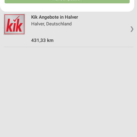
USA gesendet werden.
Ihre Einwilligung und die cookie Richtlinie gelten ausschließlich für diese
Website/App.
Kik Angebote in Halver
Partnerliste anzeigen (1 IAB-Anbieter)
Halver, Deutschland
❯
Wir nutzen Ihre Daten für folgende Zwecke:
IAB-Verarbeitungszwecke:
431,33 km
Speichern von oder Zugriff auf Informationen
auf einem Endgerät
Verwendung reduzierter Daten zur Auswahl von
Werbeanzeigen
Erstellung von Profilen für personalisierte
Werbung
Verwendung von Profilen zur Auswahl
personalisierter Werbung
Erstellung von Profilen zur Personalisierung
von Inhalten
Verwendung von Profilen zur Auswahl