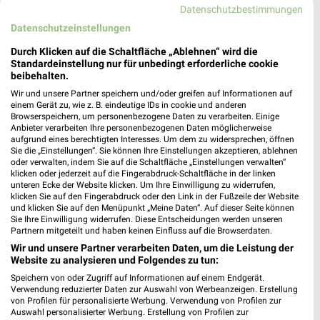
Datenschutzbestimmungen
Öffnungszeiten für Weißenhäuser Strand
Datenschutzeinstellungen
Durch Klicken auf die Schaltfläche „Ablehnen“ wird die
Standardeinstellung nur für unbedingt erforderliche cookie
Juckel Filialen & Öffnungszeiten für Neumünster
beibehalten.
Wir und unsere Partner speichern und/oder greifen auf Informationen auf
einem Gerät zu, wie z. B. eindeutige IDs in cookie und anderen
Browserspeichern, um personenbezogene Daten zu verarbeiten. Einige
Anbieter verarbeiten Ihre personenbezogenen Daten möglicherweise
aufgrund eines berechtigten Interesses. Um dem zu widersprechen, öffnen
JYSK Katalog und Prospekte für Kiel
Sie die „Einstellungen“. Sie können Ihre Einstellungen akzeptieren, ablehnen
oder verwalten, indem Sie auf die Schaltfläche „Einstellungen verwalten“
klicken oder jederzeit auf die Fingerabdruck-Schaltfläche in der linken
unteren Ecke der Website klicken. Um Ihre Einwilligung zu widerrufen,
klicken Sie auf den Fingerabdruck oder den Link in der Fußzeile der Website
und klicken Sie auf den Menüpunkt „Meine Daten“. Auf dieser Seite können
Sie Ihre Einwilligung widerrufen. Diese Entscheidungen werden unseren
Partnern mitgeteilt und haben keinen Einfluss auf die Browserdaten.
Wir und unsere Partner verarbeiten Daten, um die Leistung der
Website zu analysieren und Folgendes zu tun:
Speichern von oder Zugriff auf Informationen auf einem Endgerät.
Noch mehr Angebote in
Verwendung reduzierter Daten zur Auswahl von Werbeanzeigen. Erstellung
von Profilen für personalisierte Werbung. Verwendung von Profilen zur
Auswahl personalisierter Werbung. Erstellung von Profilen zur