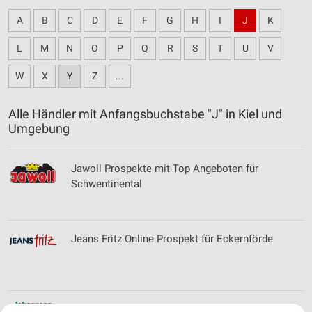
A
B
C
D
E
F
G
H
I
J
K
L
M
N
O
P
Q
R
S
T
U
V
W
X
Y
Z
...
Alle Händler mit Anfangsbuchstabe "J" in Kiel und
Umgebung
Jawoll Prospekte mit Top Angeboten für
Schwentinental
Jeans Fritz Online Prospekt für Eckernförde
Johannsen Mode & Sport Filialen &