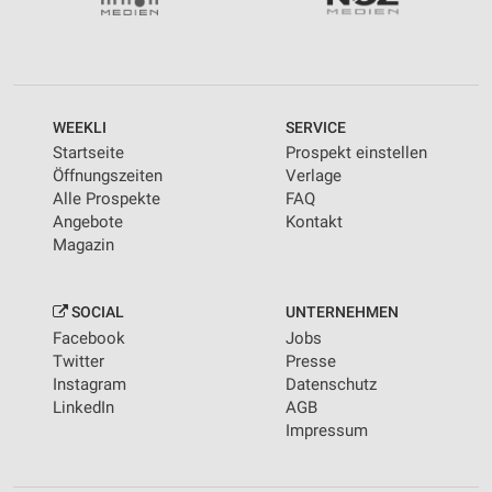
personalisierter Werbung
Erstellung von Profilen zur Personalisierung
von Inhalten
Verwendung von Profilen zur Auswahl
WEEKLI
SERVICE
personalisierter Inhalte
Startseite
Prospekt einstellen
Öffnungszeiten
Verlage
Messung der Werbeleistung
Alle Prospekte
FAQ
Angebote
Kontakt
Messung der Performance von Inhalten
Magazin
Analyse von Zielgruppen durch Statistiken oder
Kombinationen von Daten aus verschiedenen
Quellen
SOCIAL
UNTERNEHMEN
Facebook
Jobs
Entwicklung und Verbesserung der Angebote
Twitter
Presse
Instagram
Datenschutz
Verwendung reduzierter Daten zur Auswahl von
LinkedIn
AGB
Inhalten
Impressum
IAB-Besonderheiten:
Verwendung genauer Standortdaten