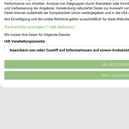
Performance von Inhalten. Analyse von Zielgruppen durch Statistiken oder Kom
67346 Speyer
und Verbesserung der Angebote. Verwendung reduzierter Daten zur Auswahl von
Daten können außerhalb der Europäischen Union weitergegeben und in die USA 
Heute 09:00 - 19:00 Uhr |
Geöffnet
Ihre Einwilligung und die cookie Richtlinie gelten ausschließlich für diese Websit
497,92 km
Partnerliste anzeigen (1 IAB-Anbieter)
Wir nutzen Ihre Daten für folgende Zwecke:
Hören² Speyer
IAB-Verarbeitungszwecke:
Ludwigstr. 2A
Speichern von oder Zugriff auf Informationen auf einem Endgerät
67346 Speyer
Verwendung reduzierter Daten zur Auswahl von Werbeanzeigen
Heute 09:00 - 13:00 14:00 - 18:00 Uhr |
Alle akzeptiere
498,01 km
Erstellung von Profilen für personalisierte Werbung
Nein, anpassen
Verwendung von Profilen zur Auswahl personalisierter Werbung
Erstellung von Profilen zur Personalisierung von Inhalten
Verwendung von Profilen zur Auswahl personalisierter Inhalte
Messung der Werbeleistung