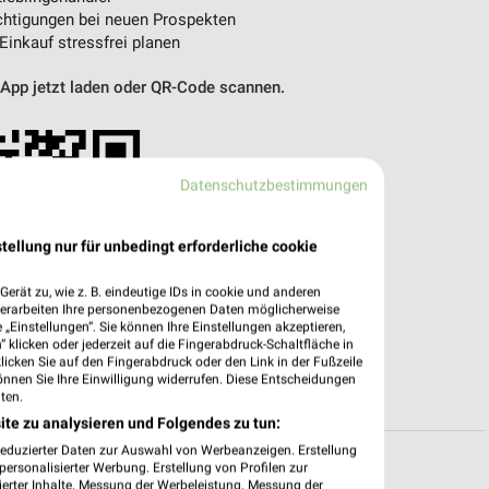
htigungen bei neuen Prospekten
 Einkauf stressfrei planen
 App jetzt laden oder QR-Code scannen.
Datenschutzbestimmungen
tellung nur für unbedingt erforderliche cookie
erät zu, wie z. B. eindeutige IDs in cookie und anderen
verarbeiten Ihre personenbezogenen Daten möglicherweise
„Einstellungen“. Sie können Ihre Einstellungen akzeptieren,
 klicken oder jederzeit auf die Fingerabdruck-Schaltfläche in
klicken Sie auf den Fingerabdruck oder den Link in der Fußzeile
önnen Sie Ihre Einwilligung widerrufen. Diese Entscheidungen
ten.
ite zu analysieren und Folgendes zu tun:
reduzierter Daten zur Auswahl von Werbeanzeigen. Erstellung
ersonalisierter Werbung. Erstellung von Profilen zur
ierter Inhalte. Messung der Werbeleistung. Messung der