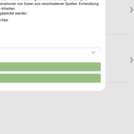
binationen von Daten aus verschiedenen Quellen. Entwicklung
❯
 Inhalten.
gesendet werden.
e/App.
❯
Schließt in 23 Min.
n