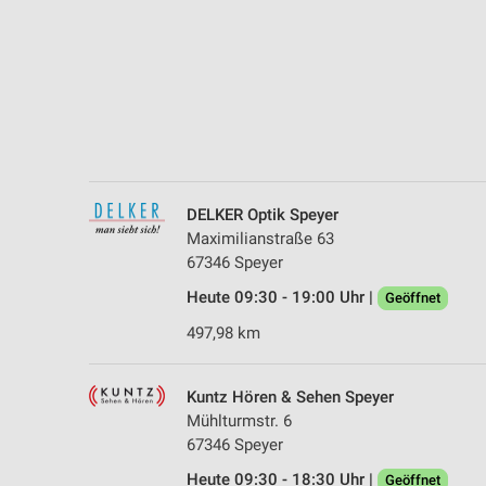
Messung der Performance von Inhalten
Analyse von Zielgruppen durch Statistiken oder Kombinationen 
Quellen
Entwicklung und Verbesserung der Angebote
Verwendung reduzierter Daten zur Auswahl von Inhalten
IAB-Besonderheiten:
DELKER Optik Speyer
Verwendung genauer Standortdaten
Maximilianstraße 63
67346 Speyer
Geräte anhand von aktiv angeforderten Informationen identifizie
Heute 09:30 - 19:00 Uhr |
Geöffnet
Nicht-IAB-Verarbeitungszwecke:
497,98 km
Notwendig
Performance
Kuntz Hören & Sehen Speyer
Mühlturmstr. 6
Funktional
67346 Speyer
Heute 09:30 - 18:30 Uhr |
Geöffnet
Werbung