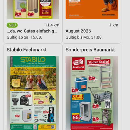
Wir nutzen Ihre Daten für folgende Zwecke:
IAB-Verarbeitungszwecke:
Speichern von oder Zugriff auf Informationen
auf einem Endgerät
11,4 km
1 km
...da, wo Gutes einfach günstiger ist!
August 2026
Verwendung reduzierter Daten zur Auswahl von
Gültig ab Sa. 15.08.
Gültig bis Mo. 31.08.
Werbeanzeigen
Stabilo Fachmarkt
Sonderpreis Baumarkt
Erstellung von Profilen für personalisierte
Werbung
Verwendung von Profilen zur Auswahl
personalisierter Werbung
Erstellung von Profilen zur Personalisierung
von Inhalten
Verwendung von Profilen zur Auswahl
personalisierter Inhalte
Messung der Werbeleistung