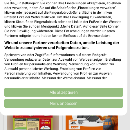
Sie die „Einstellungen“. Sie können Ihre Einstellungen akzeptieren, ablehnen
oder verwalten, indem Sie auf die Schaltfläche „Einstellungen verwalten“
klicken oder jederzeit auf die Fingerabdruck-Schaltfläche in der linken
unteren Ecke der Website klicken. Um Ihre Einwilligung zu widerrufen,
klicken Sie auf den Fingerabdruck oder den Link in der Fußzeile der Website
und klicken Sie auf den Menüpunkt „Meine Daten“. Auf dieser Seite können
Sie Ihre Einwilligung widerrufen. Diese Entscheidungen werden unseren
Partnern mitgeteilt und haben keinen Einfluss auf die Browserdaten.
Wir und unsere Partner verarbeiten Daten, um die Leistung der
9,7 km
11,4 km
Website zu analysieren und Folgendes zu tun:
Angebote ab 08.08.
August 2026
Speichern von oder Zugriff auf Informationen auf einem Endgerät.
Gültig bis Fr. 14.08.
Gültig bis Sa. 15.08.
Verwendung reduzierter Daten zur Auswahl von Werbeanzeigen. Erstellung
von Profilen für personalisierte Werbung. Verwendung von Profilen zur
Sonderpreis Baumarkt
OBI
Auswahl personalisierter Werbung. Erstellung von Profilen zur
Personalisierung von Inhalten. Verwendung von Profilen zur Auswahl
personalisierter Inhalte. Messung der Werbeleistung. Messung der
Performance von Inhalten. Analyse von Zielgruppen durch Statistiken oder
Kombinationen von Daten aus verschiedenen Quellen. Entwicklung und
Verbesserung der Angebote. Verwendung reduzierter Daten zur Auswahl
Alle akzeptieren
von Inhalten.
Daten können außerhalb der Europäischen Union weitergegeben und in die
Nein, anpassen
USA gesendet werden.
Ihre Einwilligung und die cookie Richtlinie gelten ausschließlich für diese
Website/App.
Partnerliste anzeigen (1 IAB-Anbieter)