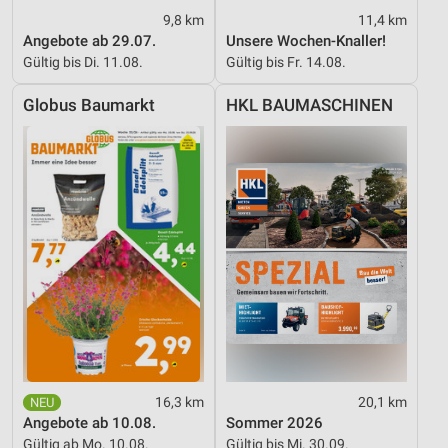
Messung der Performance von Inhalten
9,8 km
11,4 km
Angebote ab 29.07.
Unsere Wochen-Knaller!
Analyse von Zielgruppen durch Statistiken oder
Kombinationen von Daten aus verschiedenen
Gültig bis Di. 11.08.
Gültig bis Fr. 14.08.
Quellen
Globus Baumarkt
HKL BAUMASCHINEN
Entwicklung und Verbesserung der Angebote
Verwendung reduzierter Daten zur Auswahl von
Inhalten
IAB-Besonderheiten:
Verwendung genauer Standortdaten
Geräte anhand von aktiv angeforderten
Informationen identifizieren
Nicht-IAB-Verarbeitungszwecke:
Notwendig
16,3 km
20,1 km
Performance
Angebote ab 10.08.
Sommer 2026
Gültig ab Mo. 10.08.
Gültig bis Mi. 30.09.
Funktional