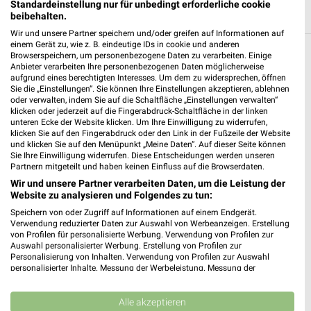
Standardeinstellung nur für unbedingt erforderliche cookie
beibehalten.
Wir und unsere Partner speichern und/oder greifen auf Informationen auf
einem Gerät zu, wie z. B. eindeutige IDs in cookie und anderen
Browserspeichern, um personenbezogene Daten zu verarbeiten. Einige
Weitere EDEKA Geschäfte mit Angeboten in
Anbieter verarbeiten Ihre personenbezogenen Daten möglicherweise
und um Kenn
aufgrund eines berechtigten Interesses. Um dem zu widersprechen, öffnen
Sie die „Einstellungen“. Sie können Ihre Einstellungen akzeptieren, ablehnen
oder verwalten, indem Sie auf die Schaltfläche „Einstellungen verwalten“
5 Geschäfte und Orte
klicken oder jederzeit auf die Fingerabdruck-Schaltfläche in der linken
unteren Ecke der Website klicken. Um Ihre Einwilligung zu widerrufen,
klicken Sie auf den Fingerabdruck oder den Link in der Fußzeile der Website
EDEKA Angebote in Schweich
und klicken Sie auf den Menüpunkt „Meine Daten“. Auf dieser Seite können
Sie Ihre Einwilligung widerrufen. Diese Entscheidungen werden unseren
Schweich, Deutschland
Partnern mitgeteilt und haben keinen Einfluss auf die Browserdaten.
❯
Wir und unsere Partner verarbeiten Daten, um die Leistung der
Website zu analysieren und Folgendes zu tun:
552,44 km
Speichern von oder Zugriff auf Informationen auf einem Endgerät.
Verwendung reduzierter Daten zur Auswahl von Werbeanzeigen. Erstellung
von Profilen für personalisierte Werbung. Verwendung von Profilen zur
EDEKA Angebote in Trier
Auswahl personalisierter Werbung. Erstellung von Profilen zur
Trier, Deutschland
Personalisierung von Inhalten. Verwendung von Profilen zur Auswahl
❯
personalisierter Inhalte. Messung der Werbeleistung. Messung der
Performance von Inhalten. Analyse von Zielgruppen durch Statistiken oder
560,37 km
Kombinationen von Daten aus verschiedenen Quellen. Entwicklung und
Verbesserung der Angebote. Verwendung reduzierter Daten zur Auswahl
Alle akzeptieren