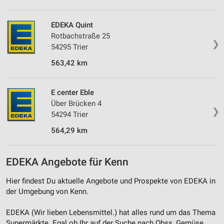
Verwendung von Profilen zur Auswahl
personalisierter Inhalte
EDEKA Quint
Rotbachstraße 25
Messung der Werbeleistung
❯
54295 Trier
Messung der Performance von Inhalten
563,42 km
Analyse von Zielgruppen durch Statistiken oder
Kombinationen von Daten aus verschiedenen
E center Eble
Quellen
Über Brücken 4
❯
54294 Trier
Entwicklung und Verbesserung der Angebote
564,29 km
Verwendung reduzierter Daten zur Auswahl von
Inhalten
EDEKA Angebote für Kenn
IAB-Besonderheiten:
Verwendung genauer Standortdaten
Hier findest Du aktuelle Angebote und Prospekte von EDEKA in
der Umgebung von Kenn.
Geräte anhand von aktiv angeforderten
Informationen identifizieren
EDEKA (Wir lieben Lebensmittel.) hat alles rund um das Thema
Supermärkte. Egal ob Ihr auf der Suche nach Obss, Gemüse