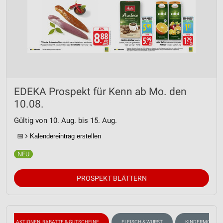
EDEKA Prospekt für Kenn ab Mo. den
10.08.
Gültig von 10. Aug. bis 15. Aug.
📅
Kalendereintrag erstellen
PROSPEKT BLÄTTERN
AKTIONEN, RABATTE & GUTSCHEINE
FLEISCH & WURST
KINDERMODE & 