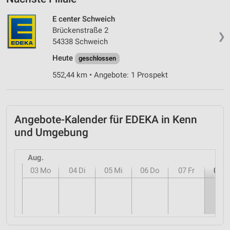
E center Schweich
Brückenstraße 2
❯
54338 Schweich
Heute
geschlossen
552,44 km • Angebote: 1 Prospekt
Angebote-Kalender für EDEKA in Kenn
und Umgebung
Aug.
03
Mo
04
Di
05
Mi
06
Do
07
Fr
08
S