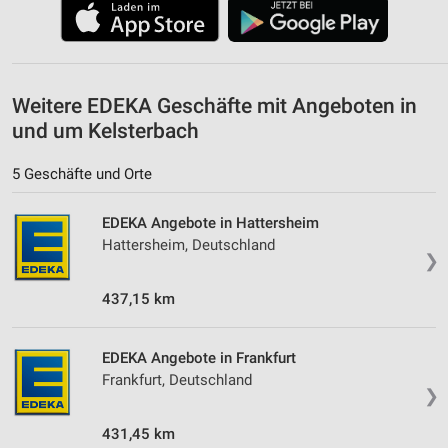
Speichern von oder Zugriff auf Informationen
auf einem Endgerät
Verwendung reduzierter Daten zur Auswahl von
Werbeanzeigen
Weitere EDEKA Geschäfte mit Angeboten in
Erstellung von Profilen für personalisierte
und um Kelsterbach
Werbung
5 Geschäfte und Orte
Verwendung von Profilen zur Auswahl
personalisierter Werbung
EDEKA Angebote in Hattersheim
Erstellung von Profilen zur Personalisierung
Hattersheim, Deutschland
von Inhalten
❯
437,15 km
Verwendung von Profilen zur Auswahl
personalisierter Inhalte
Messung der Werbeleistung
EDEKA Angebote in Frankfurt
Frankfurt, Deutschland
❯
Messung der Performance von Inhalten
431,45 km
Analyse von Zielgruppen durch Statistiken oder