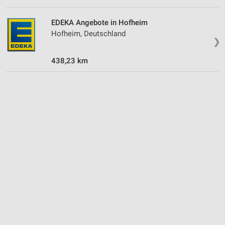
Kombinationen von Daten aus verschiedenen
Quellen
EDEKA Angebote in Hofheim
Entwicklung und Verbesserung der Angebote
Hofheim, Deutschland
❯
Verwendung reduzierter Daten zur Auswahl von
438,23 km
Inhalten
IAB-Besonderheiten:
Verwendung genauer Standortdaten
Geräte anhand von aktiv angeforderten
Informationen identifizieren
Nicht-IAB-Verarbeitungszwecke:
Notwendig
Performance
Funktional
Werbung