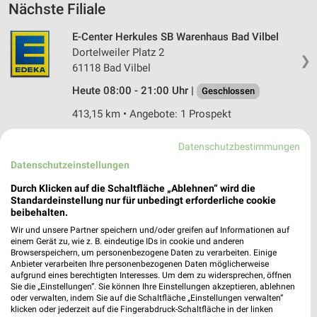
Nächste Filiale
E-Center Herkules SB Warenhaus Bad Vilbel
Dortelweiler Platz 2
❯
61118 Bad Vilbel
Heute 08:00 - 21:00 Uhr |
Geschlossen
413,15 km • Angebote: 1 Prospekt
Datenschutzbestimmungen
Datenschutzeinstellungen
Angebote-Kalender für EDEKA in
Durch Klicken auf die Schaltfläche „Ablehnen“ wird die
Kelsterbach und Umgebung
Standardeinstellung nur für unbedingt erforderliche cookie
beibehalten.
Aug.
Wir und unsere Partner speichern und/oder greifen auf Informationen auf
einem Gerät zu, wie z. B. eindeutige IDs in cookie und anderen
03
Mo
04
Di
05
Mi
06
Do
07
Fr
08
S
Browserspeichern, um personenbezogene Daten zu verarbeiten. Einige
Anbieter verarbeiten Ihre personenbezogenen Daten möglicherweise
EDEKA - Angebote ab 03.08.
aufgrund eines berechtigten Interesses. Um dem zu widersprechen, öffnen
EDEKA - Angebote ab 03.08.
Sie die „Einstellungen“. Sie können Ihre Einstellungen akzeptieren, ablehnen
oder verwalten, indem Sie auf die Schaltfläche „Einstellungen verwalten“
klicken oder jederzeit auf die Fingerabdruck-Schaltfläche in der linken