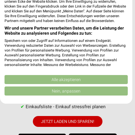
unteren Ecke der Website klicken. Um Ihre Einwilligung zu widerrufen,
klicken Sie auf den Fingerabdruck oder den Link in der Fußzeile der Website
und klicken Sie auf den Menüpunkt „Meine Daten“. Auf dieser Seite können
Sie Ihre Einwilligung widerrufen. Diese Entscheidungen werden unseren
MEHR PROSPEKTE
Partnern mitgeteilt und haben keinen Einfluss auf die Browserdaten.
Wir und unsere Partner verarbeiten Daten, um die Leistung der
Website zu analysieren und Folgendes zu tun:
Speichern von oder Zugriff auf Informationen auf einem Endgerät.
Verwendung reduzierter Daten zur Auswahl von Werbeanzeigen. Erstellung
von Profilen für personalisierte Werbung. Verwendung von Profilen zur
Auswahl personalisierter Werbung. Erstellung von Profilen zur
weekli - Prospekte & Angebote App
Personalisierung von Inhalten. Verwendung von Profilen zur Auswahl
personalisierter Inhalte. Messung der Werbeleistung. Messung der
Alle EDEKA Angebote immer griffbereit – mit der kostenlosen
Performance von Inhalten. Analyse von Zielgruppen durch Statistiken oder
Kombinationen von Daten aus verschiedenen Quellen. Entwicklung und
weekli App für iOS & Android.
Verbesserung der Angebote. Verwendung reduzierter Daten zur Auswahl
Alle akzeptieren
von Inhalten.
✔
Standortgenaue Angebote
Daten können außerhalb der Europäischen Union weitergegeben und in die
Nein, anpassen
✔
Folge deinem Lieblingshändler
USA gesendet werden.
✔
Push-Benachrichtigungen bei neuen Prospekten
Ihre Einwilligung und die cookie Richtlinie gelten ausschließlich für diese
Website/App.
✔
Einkaufsliste - Einkauf stressfrei planen
Partnerliste anzeigen (1 IAB-Anbieter)
Wir nutzen Ihre Daten für folgende Zwecke:
JETZT LADEN UND SPAREN!
IAB-Verarbeitungszwecke: