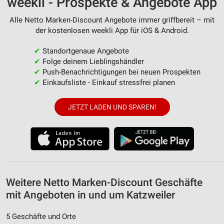
weekli - Prospekte & Angebote App
Verwendung von Profilen zur Auswahl
personalisierter Inhalte
Alle Netto Marken-Discount Angebote immer griffbereit – mit
der kostenlosen weekli App für iOS & Android.
Messung der Werbeleistung
✔
Standortgenaue Angebote
Messung der Performance von Inhalten
✔
Folge deinem Lieblingshändler
Analyse von Zielgruppen durch Statistiken oder
✔
Push-Benachrichtigungen bei neuen Prospekten
Kombinationen von Daten aus verschiedenen
✔
Einkaufsliste - Einkauf stressfrei planen
Quellen
JETZT LADEN UND SPAREN!
Entwicklung und Verbesserung der Angebote
Verwendung reduzierter Daten zur Auswahl von
Inhalten
IAB-Besonderheiten:
Verwendung genauer Standortdaten
Weitere Netto Marken-Discount Geschäfte
Geräte anhand von aktiv angeforderten
mit Angeboten in und um Katzweiler
Informationen identifizieren
5 Geschäfte und Orte
Nicht-IAB-Verarbeitungszwecke: