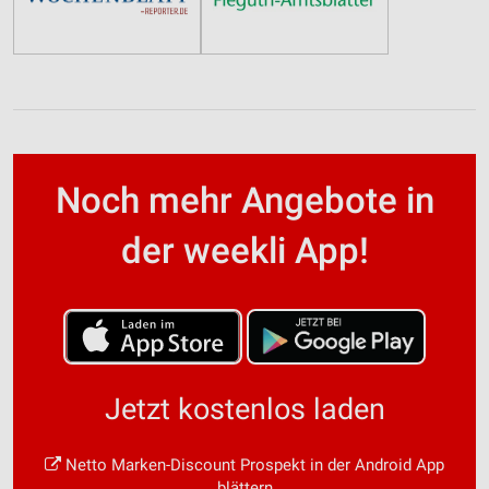
Noch mehr Angebote in
der weekli App!
Jetzt kostenlos laden
Netto Marken-Discount Prospekt in der Android App
blättern