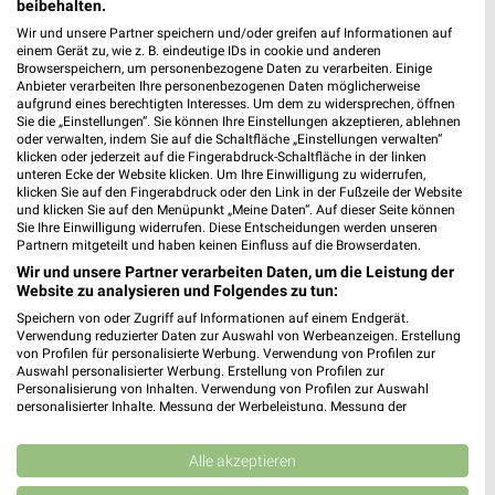
beibehalten.
Wir und unsere Partner speichern und/oder greifen auf Informationen auf
N
SPIRITUOSEN
GETRÄNKE
GRILLEN
AKTIONEN, RABATTE & 
einem Gerät zu, wie z. B. eindeutige IDs in cookie und anderen
Browserspeichern, um personenbezogene Daten zu verarbeiten. Einige
Anbieter verarbeiten Ihre personenbezogenen Daten möglicherweise
aufgrund eines berechtigten Interesses. Um dem zu widersprechen, öffnen
Sie die „Einstellungen“. Sie können Ihre Einstellungen akzeptieren, ablehnen
oder verwalten, indem Sie auf die Schaltfläche „Einstellungen verwalten“
klicken oder jederzeit auf die Fingerabdruck-Schaltfläche in der linken
unteren Ecke der Website klicken. Um Ihre Einwilligung zu widerrufen,
klicken Sie auf den Fingerabdruck oder den Link in der Fußzeile der Website
und klicken Sie auf den Menüpunkt „Meine Daten“. Auf dieser Seite können
Sie Ihre Einwilligung widerrufen. Diese Entscheidungen werden unseren
Partnern mitgeteilt und haben keinen Einfluss auf die Browserdaten.
Wir und unsere Partner verarbeiten Daten, um die Leistung der
Website zu analysieren und Folgendes zu tun:
Speichern von oder Zugriff auf Informationen auf einem Endgerät.
Verwendung reduzierter Daten zur Auswahl von Werbeanzeigen. Erstellung
von Profilen für personalisierte Werbung. Verwendung von Profilen zur
Auswahl personalisierter Werbung. Erstellung von Profilen zur
Personalisierung von Inhalten. Verwendung von Profilen zur Auswahl
personalisierter Inhalte. Messung der Werbeleistung. Messung der
Jetzt alle "Spirituosen" Themen entdecken!
Performance von Inhalten. Analyse von Zielgruppen durch Statistiken oder
Kombinationen von Daten aus verschiedenen Quellen. Entwicklung und
Verbesserung der Angebote. Verwendung reduzierter Daten zur Auswahl
Alle akzeptieren
von Inhalten.