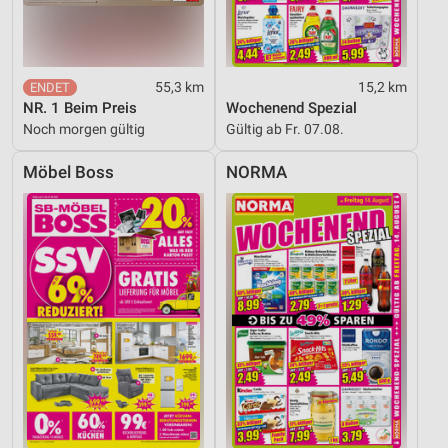
Analyse von Zielgruppen durch Statistiken oder
Kombinationen von Daten aus verschiedenen
Quellen
55,3 km
15,2 km
Entwicklung und Verbesserung der Angebote
NR. 1 Beim Preis
Wochenend Spezial
Noch morgen gültig
Gültig ab Fr. 07.08.
Verwendung reduzierter Daten zur Auswahl von
Inhalten
Möbel Boss
NORMA
IAB-Besonderheiten:
Verwendung genauer Standortdaten
Geräte anhand von aktiv angeforderten
Informationen identifizieren
Nicht-IAB-Verarbeitungszwecke:
Notwendig
Performance
Funktional