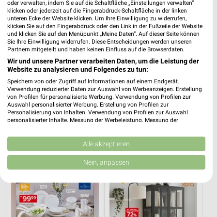
oder verwalten, indem Sie auf die Schaltfläche „Einstellungen verwalten“
klicken oder jederzeit auf die Fingerabdruck-Schaltfläche in der linken
unteren Ecke der Website klicken. Um Ihre Einwilligung zu widerrufen,
klicken Sie auf den Fingerabdruck oder den Link in der Fußzeile der Website
und klicken Sie auf den Menüpunkt „Meine Daten“. Auf dieser Seite können
Sie Ihre Einwilligung widerrufen. Diese Entscheidungen werden unseren
Partnern mitgeteilt und haben keinen Einfluss auf die Browserdaten.
Wir und unsere Partner verarbeiten Daten, um die Leistung der
Website zu analysieren und Folgendes zu tun:
Speichern von oder Zugriff auf Informationen auf einem Endgerät.
Verwendung reduzierter Daten zur Auswahl von Werbeanzeigen. Erstellung
von Profilen für personalisierte Werbung. Verwendung von Profilen zur
Auswahl personalisierter Werbung. Erstellung von Profilen zur
16 km
55,3 km
Personalisierung von Inhalten. Verwendung von Profilen zur Auswahl
Angebote ab 03.08.
Schlafzimmer Spezial
personalisierter Inhalte. Messung der Werbeleistung. Messung der
Gültig bis Sa. 08.08.
Noch morgen gültig
Performance von Inhalten. Analyse von Zielgruppen durch Statistiken oder
Kombinationen von Daten aus verschiedenen Quellen. Entwicklung und
Verbesserung der Angebote. Verwendung reduzierter Daten zur Auswahl
Alle akzeptieren
XXXLutz
XXXLutz
von Inhalten.
Daten können außerhalb der Europäischen Union weitergegeben und in die
Nein, anpassen
USA gesendet werden.
Ihre Einwilligung und die cookie Richtlinie gelten ausschließlich für diese
Website/App.
Partnerliste anzeigen (1 IAB-Anbieter)
Wir nutzen Ihre Daten für folgende Zwecke: