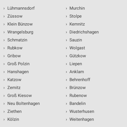
›
Lühmannsdorf
›
Murchin
›
Züssow
›
Stolpe
›
Klein Bünzow
›
Kemnitz
›
Wrangelsburg
›
Diedrichshagen
›
Schmatzin
›
Sauzin
›
Rubkow
›
Wolgast
›
Gribow
›
Gützkow
›
Groß Polzin
›
Liepen
›
Hanshagen
›
Anklam
›
Katzow
›
Behrenhoff
›
Zemitz
›
Brünzow
›
Groß Kiesow
›
Rubenow
›
Neu Boltenhagen
›
Bandelin
›
Ziethen
›
Wusterhusen
›
Kölzin
›
Weitenhagen