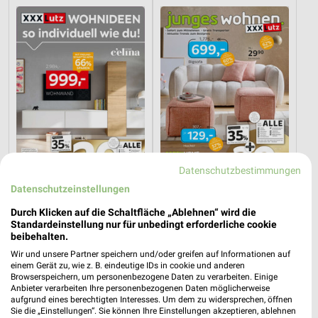
Datenschutzbestimmungen
Datenschutzeinstellungen
55,3 km
55,3 km
Durch Klicken auf die Schaltfläche „Ablehnen“ wird die
Wohnideen so individuell wie du!
Junges Wohnen
Standardeinstellung nur für unbedingt erforderliche cookie
Gültig bis Fr. 14.08.
Gültig bis Fr. 14.08.
beibehalten.
Wir und unsere Partner speichern und/oder greifen auf Informationen auf
Thomas Philipps
XXXLutz
einem Gerät zu, wie z. B. eindeutige IDs in cookie und anderen
Browserspeichern, um personenbezogene Daten zu verarbeiten. Einige
Anbieter verarbeiten Ihre personenbezogenen Daten möglicherweise
aufgrund eines berechtigten Interesses. Um dem zu widersprechen, öffnen
Sie die „Einstellungen“. Sie können Ihre Einstellungen akzeptieren, ablehnen