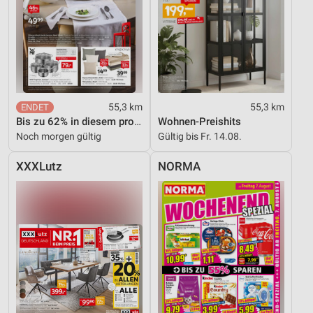
IAB-Verarbeitungszwecke:
Speichern von oder Zugriff auf Informationen
auf einem Endgerät
Verwendung reduzierter Daten zur Auswahl von
Werbeanzeigen
55,3 km
55,3 km
Erstellung von Profilen für personalisierte
Bis zu 62% in diesem prospekt
Wohnen-Preishits
Werbung
Noch morgen gültig
Gültig bis Fr. 14.08.
Verwendung von Profilen zur Auswahl
personalisierter Werbung
XXXLutz
NORMA
Erstellung von Profilen zur Personalisierung
von Inhalten
Verwendung von Profilen zur Auswahl
personalisierter Inhalte
Messung der Werbeleistung
Messung der Performance von Inhalten