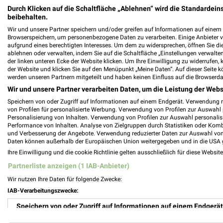
Durch Klicken auf die Schaltfläche „Ablehnen“ wird die Standardeins
beibehalten.
6,1 km
Wir und unsere Partner speichern und/oder greifen auf Informationen auf einem G
Angebote ab 03.08.
Angebote ab 
Browserspeichern, um personenbezogene Daten zu verarbeiten. Einige Anbieter 
Noch morgen gültig
Noch morgen g
aufgrund eines berechtigten Interesses. Um dem zu widersprechen, öffnen Sie die 
ablehnen oder verwalten, indem Sie auf die Schaltfläche „Einstellungen verwalten“
der linken unteren Ecke der Website klicken. Um Ihre Einwilligung zu widerrufen, 
AL
der Website und klicken Sie auf den Menüpunkt „Meine Daten“. Auf dieser Seite k
werden unseren Partnern mitgeteilt und haben keinen Einfluss auf die Browserda
Wir und unsere Partner verarbeiten Daten, um die Leistung der Webs
Unsere Highlights für Kampen (Sylt)
Speichern von oder Zugriff auf Informationen auf einem Endgerät. Verwendung 
von Profilen für personalisierte Werbung. Verwendung von Profilen zur Auswahl p
Hier findest Du alle aktuellen Angebote und Prospekte
Personalisierung von Inhalten. Verwendung von Profilen zur Auswahl personalis
Performance von Inhalten. Analyse von Zielgruppen durch Statistiken oder Kom
Deiner Lieblings-Geschäfte in Kampen (Sylt). Stöbere 
und Verbesserung der Angebote. Verwendung reduzierter Daten zur Auswahl von
entdecke tolle Schnäppchen in Deiner Umgebung.
Daten können außerhalb der Europäischen Union weitergegeben und in die USA 
Mit weekli kannst Du Dich über die aktuellen Angebote
Ihre Einwilligung und die cookie Richtlinie gelten ausschließlich für diese Websit
unterwegs. weekli möchte Dir Deinen Einkauf erleichter
Partnerliste anzeigen (1 IAB-Anbieter)
Verfügung, damit Du in Kampen (Sylt) immer über aktu
Wir nutzen Ihre Daten für folgende Zwecke:
planen kannst.
Viel Spaß beim Online stöbern und Schnäppchen finden
IAB-Verarbeitungszwecke:
Speichern von oder Zugriff auf Informationen auf einem Endgerät