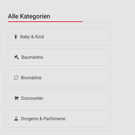
Alle Kategorien
Baby & Kind
Baumärkte
Biomärkte
14
Fr
15
Sa
16
So
17
Mo
18
Di
19
Mi
Discounter
Drogerie & Parfümerie