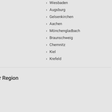
›
Wiesbaden
›
Augsburg
ren
›
Gelsenkirchen
›
Aachen
›
Mönchengladbach
›
Braunschweig
›
Chemnitz
›
Kiel
›
Krefeld
r Region