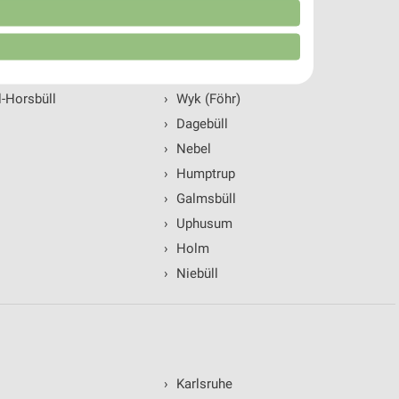
pen (Sylt)
n
›
Norddorf (Amrum)
›
Wrixum
-Horsbüll
›
Wyk (Föhr)
›
Dagebüll
›
Nebel
›
Humptrup
›
Galmsbüll
›
Uphusum
›
Holm
von Daten aus verschiedenen
›
Niebüll
›
Karlsruhe