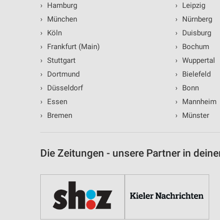
Verwendung genauer Standortdaten
›
Hamburg
›
Leipzig
›
München
›
Nürnberg
Geräte anhand von aktiv angeforderten Informationen identifizie
›
Köln
›
Duisburg
Nicht-IAB-Verarbeitungszwecke:
›
Frankfurt (Main)
›
Bochum
Notwendig
›
Stuttgart
›
Wuppertal
›
Dortmund
›
Bielefeld
Performance
›
Düsseldorf
›
Bonn
Funktional
›
Essen
›
Mannheim
›
Bremen
›
Münster
Werbung
Die Zeitungen - unsere Partner in deine