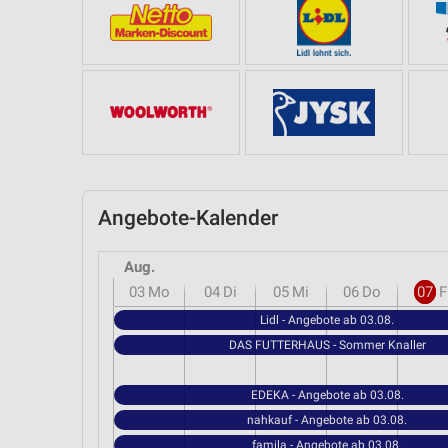
Angebote-Kalender
Aug.
03
Mo
04
Di
05
Mi
06
Do
07
F
Lidl - Angebote ab 03.08.
DAS FUTTERHAUS - Sommer Knaller
EDEKA - Angebote ab 03.08.
nahkauf - Angebote ab 03.08.
famila - Angebote ab 03.08.