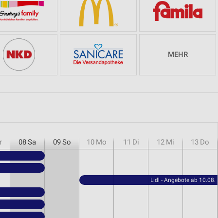
MEHR
r
08
Sa
09
So
10
Mo
11
Di
12
Mi
13
Do
Lidl - Angebote ab 10.08.