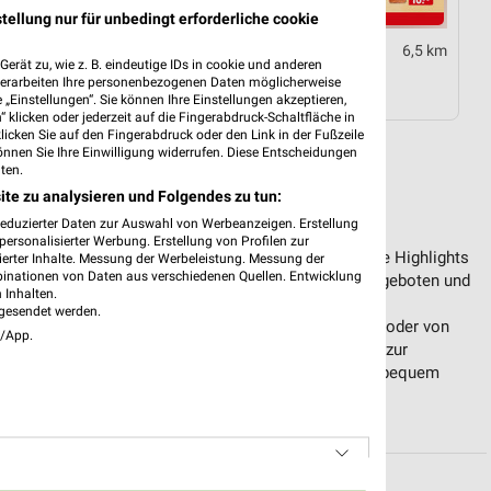
tellung nur für unbedingt erforderliche cookie
25,8 km
6,5 km
erät zu, wie z. B. eindeutige IDs in cookie und anderen
03.08.
Angebote ab 03.08.
verarbeiten Ihre personenbezogenen Daten möglicherweise
ültig
Noch morgen gültig
„Einstellungen“. Sie können Ihre Einstellungen akzeptieren,
 klicken oder jederzeit auf die Fingerabdruck-Schaltfläche in
klicken Sie auf den Fingerabdruck oder den Link in der Fußzeile
LE PROSPEKTE
önnen Sie Ihre Einwilligung widerrufen. Diese Entscheidungen
ten.
ite zu analysieren und Folgendes zu tun:
reduzierter Daten zur Auswahl von Werbeanzeigen. Erstellung
ersonalisierter Werbung. Erstellung von Profilen zur
 in der Umgebung von Kampen (Sylt). Entdecke Unsere Highlights
ierter Inhalte. Messung der Werbeleistung. Messung der
binationen von Daten aus verschiedenen Quellen. Entwicklung
durch die aktuellen Online-Prospekte mit aktuellen Angeboten und
 Inhalten.
gesendet werden.
 für Kampen (Sylt) informieren, egal ob von zu Hause oder von
e/App.
n. weekli stellt Dir aktuelle Prospekte und Angebote zur
elle Schnäppchen informiert bist und Deinen Einkauf bequem
.