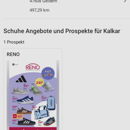
47608 Geldern
Informationen identifizieren
497,29 km
Nicht-IAB-Verarbeitungszwecke:
Notwendig
Schuhe Angebote und Prospekte für Kalkar
Performance
1 Prospekt
Funktional
RENO
Werbung