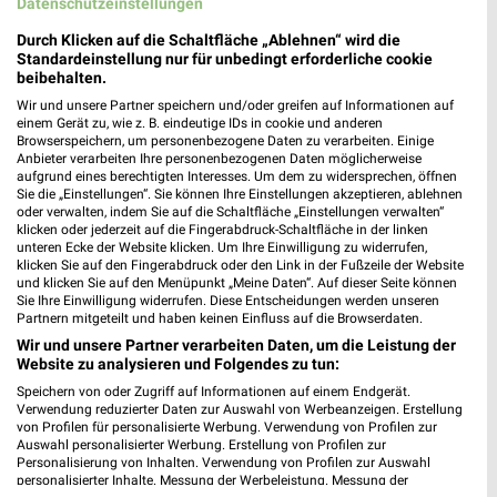
Datenschutzeinstellungen
Lindenstraße 67
47623 Kevelaer
Durch Klicken auf die Schaltfläche „Ablehnen“ wird die
❯
Standardeinstellung nur für unbedingt erforderliche cookie
Heute
geschlossen
beibehalten.
Wir und unsere Partner speichern und/oder greifen auf Informationen auf
500,13 km • Angebote: 1 Prospekt
einem Gerät zu, wie z. B. eindeutige IDs in cookie und anderen
Browserspeichern, um personenbezogene Daten zu verarbeiten. Einige
Anbieter verarbeiten Ihre personenbezogenen Daten möglicherweise
DEICHMANN Kranenburg
aufgrund eines berechtigten Interesses. Um dem zu widersprechen, öffnen
Sie die „Einstellungen“. Sie können Ihre Einstellungen akzeptieren, ablehnen
Großen Haag 5 d
oder verwalten, indem Sie auf die Schaltfläche „Einstellungen verwalten“
47559 Kranenburg
klicken oder jederzeit auf die Fingerabdruck-Schaltfläche in der linken
❯
unteren Ecke der Website klicken. Um Ihre Einwilligung zu widerrufen,
Heute
geschlossen
klicken Sie auf den Fingerabdruck oder den Link in der Fußzeile der Website
und klicken Sie auf den Menüpunkt „Meine Daten“. Auf dieser Seite können
510,67 km
Sie Ihre Einwilligung widerrufen. Diese Entscheidungen werden unseren
Partnern mitgeteilt und haben keinen Einfluss auf die Browserdaten.
Wir und unsere Partner verarbeiten Daten, um die Leistung der
DEICHMANN Wesel
Website zu analysieren und Folgendes zu tun:
Kreuzstraße 26 - 28
Speichern von oder Zugriff auf Informationen auf einem Endgerät.
Verwendung reduzierter Daten zur Auswahl von Werbeanzeigen. Erstellung
46483 Wesel
❯
von Profilen für personalisierte Werbung. Verwendung von Profilen zur
Auswahl personalisierter Werbung. Erstellung von Profilen zur
Heute
geschlossen
Personalisierung von Inhalten. Verwendung von Profilen zur Auswahl
personalisierter Inhalte. Messung der Werbeleistung. Messung der
473,43 km