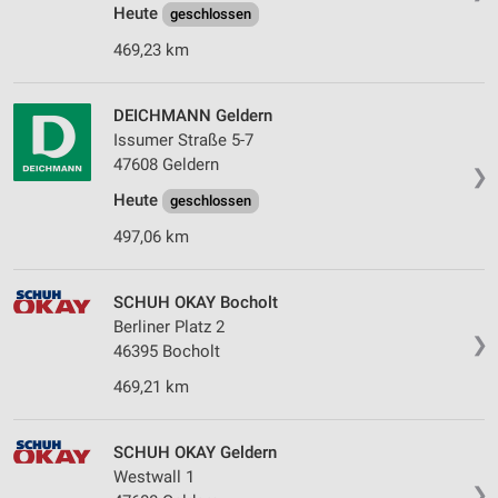
Erstellung von Profilen zur Personalisierung
Heute
geschlossen
von Inhalten
469,23 km
Verwendung von Profilen zur Auswahl
personalisierter Inhalte
DEICHMANN Geldern
Issumer Straße 5-7
Messung der Werbeleistung
47608 Geldern
❯
Messung der Performance von Inhalten
Heute
geschlossen
Analyse von Zielgruppen durch Statistiken oder
497,06 km
Kombinationen von Daten aus verschiedenen
Quellen
SCHUH OKAY Bocholt
Entwicklung und Verbesserung der Angebote
Berliner Platz 2
❯
46395 Bocholt
Verwendung reduzierter Daten zur Auswahl von
Inhalten
469,21 km
IAB-Besonderheiten:
Verwendung genauer Standortdaten
SCHUH OKAY Geldern
Westwall 1
❯
Geräte anhand von aktiv angeforderten