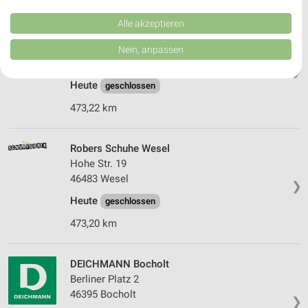
Performance von Inhalten. Analyse von Zielgruppen durch Statistiken oder
Kombinationen von Daten aus verschiedenen Quellen. Entwicklung und
Verbesserung der Angebote. Verwendung reduzierter Daten zur Auswahl
Alle akzeptieren
Robers Schuhe Wesel
von Inhalten.
Daten können außerhalb der Europäischen Union weitergegeben und in die
Hohe Straße 23
Nein, anpassen
USA gesendet werden.
46483 Wesel
❯
Ihre Einwilligung und die cookie Richtlinie gelten ausschließlich für diese
Website/App.
Heute
geschlossen
Partnerliste anzeigen (1 IAB-Anbieter)
473,22 km
Wir nutzen Ihre Daten für folgende Zwecke:
IAB-Verarbeitungszwecke:
Robers Schuhe Wesel
Speichern von oder Zugriff auf Informationen
Hohe Str. 19
auf einem Endgerät
46483 Wesel
❯
Verwendung reduzierter Daten zur Auswahl von
Heute
geschlossen
Werbeanzeigen
473,20 km
Erstellung von Profilen für personalisierte
Werbung
DEICHMANN Bocholt
Verwendung von Profilen zur Auswahl
Berliner Platz 2
personalisierter Werbung
46395 Bocholt
❯