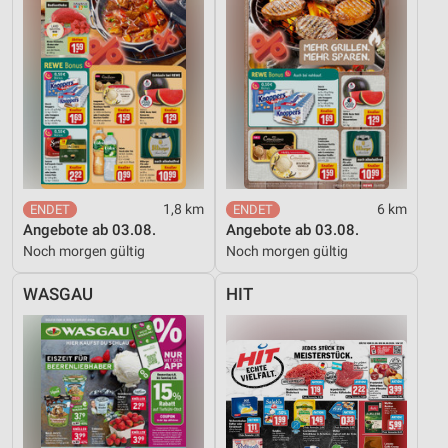
Messung der Werbeleistung
Messung der Performance von Inhalten
Analyse von Zielgruppen durch Statistiken oder
Kombinationen von Daten aus verschiedenen
Quellen
Entwicklung und Verbesserung der Angebote
1,8 km
6 km
Verwendung reduzierter Daten zur Auswahl von
Angebote ab 03.08.
Angebote ab 03.08.
Inhalten
Noch morgen gültig
Noch morgen gültig
IAB-Besonderheiten:
WASGAU
HIT
Verwendung genauer Standortdaten
Geräte anhand von aktiv angeforderten
Informationen identifizieren
Nicht-IAB-Verarbeitungszwecke:
Notwendig