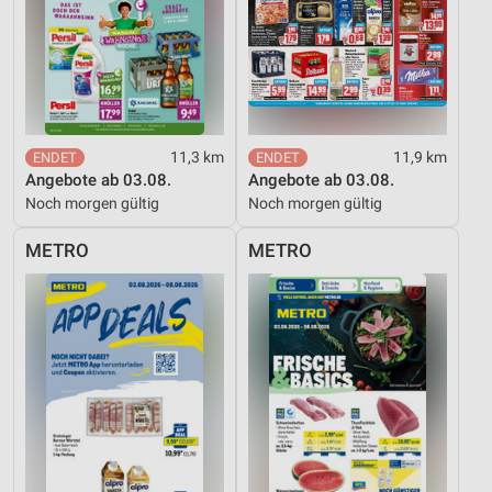
Performance
Funktional
Werbung
11,3 km
11,9 km
Angebote ab 03.08.
Angebote ab 03.08.
Noch morgen gültig
Noch morgen gültig
METRO
METRO