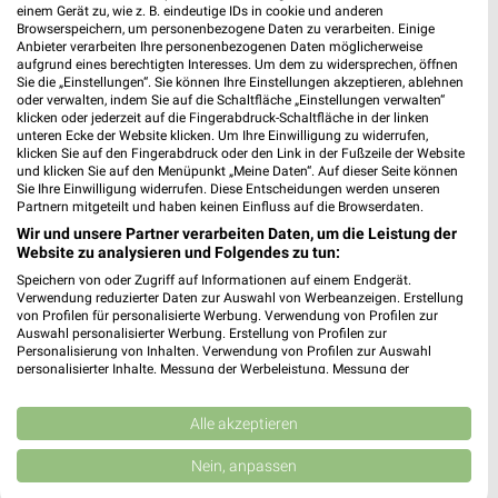
17 Prospekte
einem Gerät zu, wie z. B. eindeutige IDs in cookie und anderen
Browserspeichern, um personenbezogene Daten zu verarbeiten. Einige
Kaufland
GALERIA Markthalle
Anbieter verarbeiten Ihre personenbezogenen Daten möglicherweise
aufgrund eines berechtigten Interesses. Um dem zu widersprechen, öffnen
Sie die „Einstellungen“. Sie können Ihre Einstellungen akzeptieren, ablehnen
oder verwalten, indem Sie auf die Schaltfläche „Einstellungen verwalten“
klicken oder jederzeit auf die Fingerabdruck-Schaltfläche in der linken
unteren Ecke der Website klicken. Um Ihre Einwilligung zu widerrufen,
klicken Sie auf den Fingerabdruck oder den Link in der Fußzeile der Website
und klicken Sie auf den Menüpunkt „Meine Daten“. Auf dieser Seite können
Sie Ihre Einwilligung widerrufen. Diese Entscheidungen werden unseren
Partnern mitgeteilt und haben keinen Einfluss auf die Browserdaten.
Wir und unsere Partner verarbeiten Daten, um die Leistung der
Website zu analysieren und Folgendes zu tun:
Speichern von oder Zugriff auf Informationen auf einem Endgerät.
Verwendung reduzierter Daten zur Auswahl von Werbeanzeigen. Erstellung
von Profilen für personalisierte Werbung. Verwendung von Profilen zur
Auswahl personalisierter Werbung. Erstellung von Profilen zur
Personalisierung von Inhalten. Verwendung von Profilen zur Auswahl
personalisierter Inhalte. Messung der Werbeleistung. Messung der
10,8 km
13,1 km
Performance von Inhalten. Analyse von Zielgruppen durch Statistiken oder
Angebote ab 06.08.
Angebote ab 17.08.
Kombinationen von Daten aus verschiedenen Quellen. Entwicklung und
Verbesserung der Angebote. Verwendung reduzierter Daten zur Auswahl
Alle akzeptieren
Gültig bis Mi. 12.08.
Gültig ab Mo. 17.08.
von Inhalten.
Daten können außerhalb der Europäischen Union weitergegeben und in die
Nein, anpassen
GALERIA Markthalle
EDEKA
USA gesendet werden.