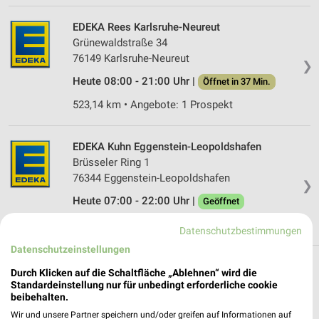
EDEKA Rees Karlsruhe-Neureut
Grünewaldstraße 34
76149 Karlsruhe-Neureut
❯
Heute 08:00 - 21:00 Uhr |
Öffnet in 37 Min.
523,14 km • Angebote: 1 Prospekt
EDEKA Kuhn Eggenstein-Leopoldshafen
Brüsseler Ring 1
76344 Eggenstein-Leopoldshafen
❯
Heute 07:00 - 22:00 Uhr |
Geöffnet
517,85 km • Angebote: 1 Prospekt
Datenschutzbestimmungen
Datenschutzeinstellungen
Supermärkte Angebote und Prospekte für
Durch Klicken auf die Schaltfläche „Ablehnen“ wird die
Standardeinstellung nur für unbedingt erforderliche cookie
Jockgrim
beibehalten.
Wir und unsere Partner speichern und/oder greifen auf Informationen auf