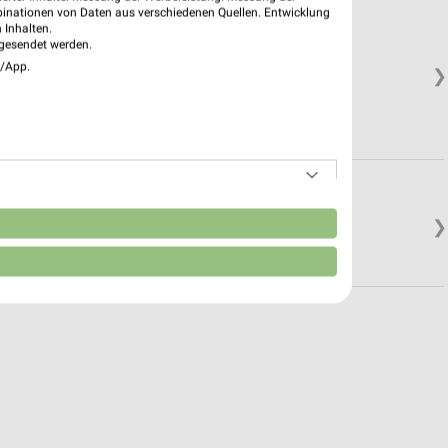
binationen von Daten aus verschiedenen Quellen. Entwicklung
 Inhalten.
gesendet werden.
e/App.
❯
n
❯