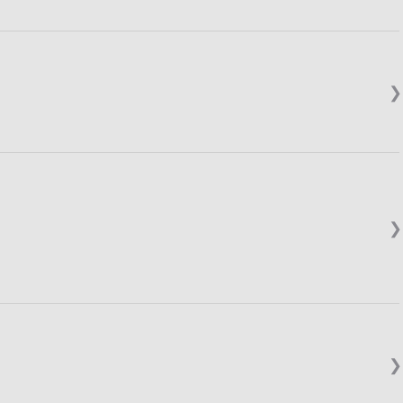
❯
❯
❯