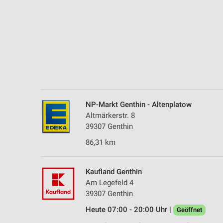
Messung der Performance von Inhalten
Analyse von Zielgruppen durch Statistiken oder Kombinationen 
Quellen
Entwicklung und Verbesserung der Angebote
Verwendung reduzierter Daten zur Auswahl von Inhalten
IAB-Besonderheiten:
NP-Markt Genthin - Altenplatow
Verwendung genauer Standortdaten
Altmärkerstr. 8
39307 Genthin
Geräte anhand von aktiv angeforderten Informationen identifizie
86,31 km
Nicht-IAB-Verarbeitungszwecke:
Notwendig
Kaufland Genthin
Performance
Am Legefeld 4
39307 Genthin
Funktional
Heute 07:00 - 20:00 Uhr |
Geöffnet
Werbung