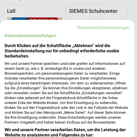
Lidl
SIEMES Schuhcenter
Datenschutzbestimmungen
Datenschutzeinstellungen
Durch Klicken auf die Schaltfläche „Ablehnen“ wird die
Standardeinstellung nur für unbedingt erforderliche cookie
beibehalten.
Wir und unsere Partner speichern und/oder greifen auf Informationen auf
einem Gerät zu, wie z. B. eindeutige IDs in cookie und anderen
Browserspeichern, um personenbezogene Daten zu verarbeiten. Einige
Anbieter verarbeiten Ihre personenbezogenen Daten möglicherweise
aufgrund eines berechtigten Interesses. Um dem zu widersprechen, öffnen
Sie die „Einstellungen“. Sie können Ihre Einstellungen akzeptieren, ablehnen
oder verwalten, indem Sie auf die Schaltfläche „Einstellungen verwalten“
klicken oder jederzeit auf die Fingerabdruck-Schaltfläche in der linken
5,3 km
4,9 km
unteren Ecke der Website klicken. Um Ihre Einwilligung zu widerrufen,
klicken Sie auf den Fingerabdruck oder den Link in der Fußzeile der Website
Angebote ab 10.08.
Angebote ab 08.08.
und klicken Sie auf den Menüpunkt „Meine Daten“. Auf dieser Seite können
Gültig bis Sa. 15.08.
Gültig bis Sa. 15.08.
Sie Ihre Einwilligung widerrufen. Diese Entscheidungen werden unseren
Partnern mitgeteilt und haben keinen Einfluss auf die Browserdaten.
Lidl
toom Baumarkt
Wir und unsere Partner verarbeiten Daten, um die Leistung der
Website zu analysieren und Folgendes zu tun: