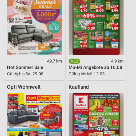
Erstellung von Profilen für personalisierte
Werbung
Verwendung von Profilen zur Auswahl
personalisierter Werbung
Erstellung von Profilen zur Personalisierung
von Inhalten
Verwendung von Profilen zur Auswahl
personalisierter Inhalte
49,7 km
4,9 km
Hot Sommer Sale
Mo-Mi Angebote ab 10.08.
Messung der Werbeleistung
Gültig bis Sa. 29.08.
Gültig bis Mi. 12.08.
Messung der Performance von Inhalten
Opti Wohnwelt
Kaufland
Analyse von Zielgruppen durch Statistiken oder
Kombinationen von Daten aus verschiedenen
Quellen
Entwicklung und Verbesserung der Angebote
Verwendung reduzierter Daten zur Auswahl von