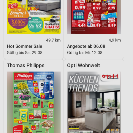
Inhalten
IAB-Besonderheiten:
Verwendung genauer Standortdaten
Geräte anhand von aktiv angeforderten
Informationen identifizieren
49,7 km
4,9 km
Hot Sommer Sale
Angebote ab 06.08.
Nicht-IAB-Verarbeitungszwecke:
Gültig bis Sa. 29.08.
Gültig bis Mi. 12.08.
Notwendig
Thomas Philipps
Opti Wohnwelt
Performance
Funktional
Werbung