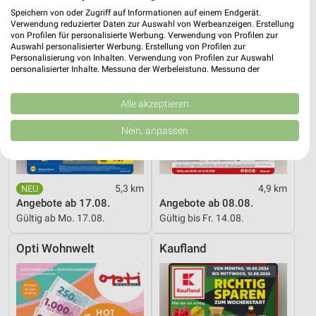
Speichern von oder Zugriff auf Informationen auf einem Endgerät.
Verwendung reduzierter Daten zur Auswahl von Werbeanzeigen. Erstellung
von Profilen für personalisierte Werbung. Verwendung von Profilen zur
Auswahl personalisierter Werbung. Erstellung von Profilen zur
Personalisierung von Inhalten. Verwendung von Profilen zur Auswahl
personalisierter Inhalte. Messung der Werbeleistung. Messung der
Performance von Inhalten. Analyse von Zielgruppen durch Statistiken oder
Kombinationen von Daten aus verschiedenen Quellen. Entwicklung und
Verbesserung der Angebote. Verwendung reduzierter Daten zur Auswahl
Alle akzeptieren
von Inhalten.
Daten können außerhalb der Europäischen Union weitergegeben und in die
Nein, anpassen
USA gesendet werden.
Ihre Einwilligung und die cookie Richtlinie gelten ausschließlich für diese
Website/App.
Partnerliste anzeigen (1 IAB-Anbieter)
5,3 km
4,9 km
Wir nutzen Ihre Daten für folgende Zwecke:
Angebote ab 17.08.
Angebote ab 08.08.
IAB-Verarbeitungszwecke:
Gültig ab Mo. 17.08.
Gültig bis Fr. 14.08.
Speichern von oder Zugriff auf Informationen
Opti Wohnwelt
Kaufland
auf einem Endgerät
Verwendung reduzierter Daten zur Auswahl von
Werbeanzeigen