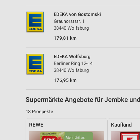
Messung der Performance von Inhalten
EDEKA von Gostomski
Analyse von Zielgruppen durch Statistiken oder Kombinationen 
Grauhorststr. 1
Quellen
38440 Wolfsburg
Entwicklung und Verbesserung der Angebote
179,81 km
Verwendung reduzierter Daten zur Auswahl von Inhalten
EDEKA Wolfsburg
IAB-Besonderheiten:
Berliner Ring 12-14
Verwendung genauer Standortdaten
38440 Wolfsburg
176,95 km
Geräte anhand von aktiv angeforderten Informationen identifizie
Nicht-IAB-Verarbeitungszwecke:
Supermärkte Angebote für Jembke u
Notwendig
18 Prospekte
Performance
REWE
Kaufland
Funktional
Werbung