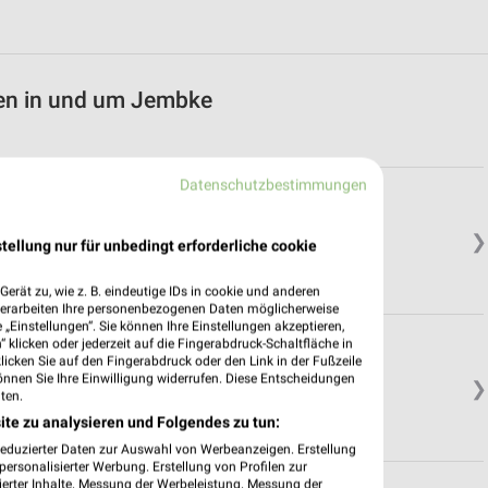
en in und um Jembke
Datenschutzbestimmungen
❯
tellung nur für unbedingt erforderliche cookie
erät zu, wie z. B. eindeutige IDs in cookie und anderen
verarbeiten Ihre personenbezogenen Daten möglicherweise
„Einstellungen“. Sie können Ihre Einstellungen akzeptieren,
 klicken oder jederzeit auf die Fingerabdruck-Schaltfläche in
klicken Sie auf den Fingerabdruck oder den Link in der Fußzeile
önnen Sie Ihre Einwilligung widerrufen. Diese Entscheidungen
❯
ten.
ite zu analysieren und Folgendes zu tun:
reduzierter Daten zur Auswahl von Werbeanzeigen. Erstellung
ersonalisierter Werbung. Erstellung von Profilen zur
ierter Inhalte. Messung der Werbeleistung. Messung der