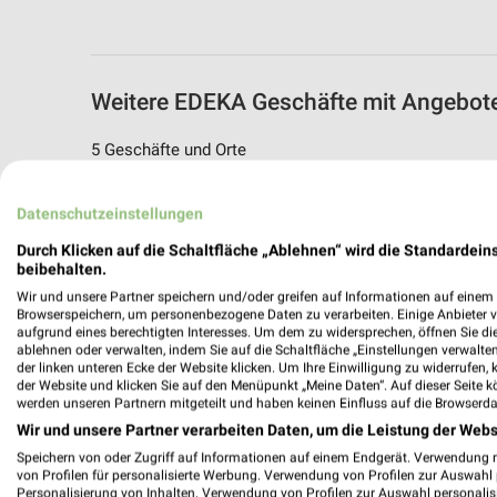
Weitere EDEKA Geschäfte mit Angebot
5 Geschäfte und Orte
EDEKA Angebote in Weyhausen
Datenschutzeinstellungen
Weyhausen, Deutschland
Durch Klicken auf die Schaltfläche „Ablehnen“ wird die Standardeins
beibehalten.
182,06 km
Wir und unsere Partner speichern und/oder greifen auf Informationen auf einem G
Browserspeichern, um personenbezogene Daten zu verarbeiten. Einige Anbieter 
aufgrund eines berechtigten Interesses. Um dem zu widersprechen, öffnen Sie die 
ablehnen oder verwalten, indem Sie auf die Schaltfläche „Einstellungen verwalten“
EDEKA Angebote in Wolfsburg
der linken unteren Ecke der Website klicken. Um Ihre Einwilligung zu widerrufen, 
Wolfsburg, Deutschland
der Website und klicken Sie auf den Menüpunkt „Meine Daten“. Auf dieser Seite k
werden unseren Partnern mitgeteilt und haben keinen Einfluss auf die Browserda
Wir und unsere Partner verarbeiten Daten, um die Leistung der Webs
176,09 km
Speichern von oder Zugriff auf Informationen auf einem Endgerät. Verwendung 
von Profilen für personalisierte Werbung. Verwendung von Profilen zur Auswahl p
Personalisierung von Inhalten. Verwendung von Profilen zur Auswahl personalis