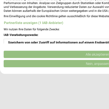
EDEKA Angebote in Rühen
Performance von Inhalten. Analyse von Zielgruppen durch Statistiken oder Kom
Rühen, Deutschland
und Verbesserung der Angebote. Verwendung reduzierter Daten zur Auswahl von
Daten können außerhalb der Europäischen Union weitergegeben und in die USA 
Ihre Einwilligung und die cookie Richtlinie gelten ausschließlich für diese Websit
170,58 km
Partnerliste anzeigen (1 IAB-Anbieter)
Wir nutzen Ihre Daten für folgende Zwecke:
IAB-Verarbeitungszwecke:
Speichern von oder Zugriff auf Informationen auf einem Endgerät
Verwendung reduzierter Daten zur Auswahl von Werbeanzeigen
Alle akzeptiere
Erstellung von Profilen für personalisierte Werbung
Nein, anpassen
Verwendung von Profilen zur Auswahl personalisierter Werbung
Erstellung von Profilen zur Personalisierung von Inhalten
Verwendung von Profilen zur Auswahl personalisierter Inhalte
Messung der Werbeleistung