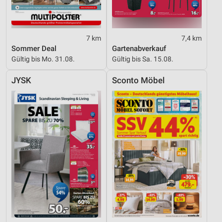
Geräte anhand von aktiv angeforderten
Informationen identifizieren
Nicht-IAB-Verarbeitungszwecke:
7 km
7,4 km
Notwendig
Sommer Deal
Gartenabverkauf
Gültig bis Mo. 31.08.
Gültig bis Sa. 15.08.
Performance
JYSK
Sconto Möbel
Funktional
Werbung