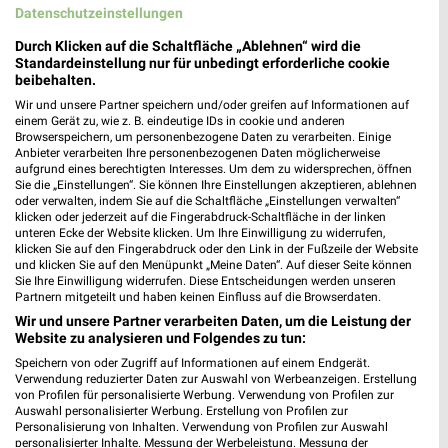
Datenschutzeinstellungen
Adresse, Öffnungszeiten und Route für die
Durch Klicken auf die Schaltfläche „Ablehnen“ wird die
Prüfer Immobilien Filiale in Jahnsdorf
Standardeinstellung nur für unbedingt erforderliche cookie
beibehalten.
Egal ob Adresse, Öffnungszeiten oder Route, hier findest Du
Wir und unsere Partner speichern und/oder greifen auf Informationen auf
alles zur Prüfer Immobilien Filiale in Jahnsdorf. Die aktuellsten
einem Gerät zu, wie z. B. eindeutige IDs in cookie und anderen
Angebote kannst Du Dir in den neuesten Prospekten
Browserspeichern, um personenbezogene Daten zu verarbeiten. Einige
Anbieter verarbeiten Ihre personenbezogenen Daten möglicherweise
anschauen. Wenn Du ein schönes Schnäppchen gefunden hast,
aufgrund eines berechtigten Interesses. Um dem zu widersprechen, öffnen
kannst Du über die Routen-Funktion den schnellsten Weg zu
Sie die „Einstellungen“. Sie können Ihre Einstellungen akzeptieren, ablehnen
Deiner Lieblings-Filiale von Prüfer Immobilien finden.
oder verwalten, indem Sie auf die Schaltfläche „Einstellungen verwalten“
klicken oder jederzeit auf die Fingerabdruck-Schaltfläche in der linken
unteren Ecke der Website klicken. Um Ihre Einwilligung zu widerrufen,
klicken Sie auf den Fingerabdruck oder den Link in der Fußzeile der Website
Möbel & Wohnen Angebote für Jahnsdorf
und klicken Sie auf den Menüpunkt „Meine Daten“. Auf dieser Seite können
(Erzgebirge) und Umgebung
Sie Ihre Einwilligung widerrufen. Diese Entscheidungen werden unseren
Partnern mitgeteilt und haben keinen Einfluss auf die Browserdaten.
12 Prospekte
Wir und unsere Partner verarbeiten Daten, um die Leistung der
Website zu analysieren und Folgendes zu tun:
porta
Sconto Möbel
Speichern von oder Zugriff auf Informationen auf einem Endgerät.
Verwendung reduzierter Daten zur Auswahl von Werbeanzeigen. Erstellung
von Profilen für personalisierte Werbung. Verwendung von Profilen zur
Auswahl personalisierter Werbung. Erstellung von Profilen zur
Personalisierung von Inhalten. Verwendung von Profilen zur Auswahl
personalisierter Inhalte. Messung der Werbeleistung. Messung der