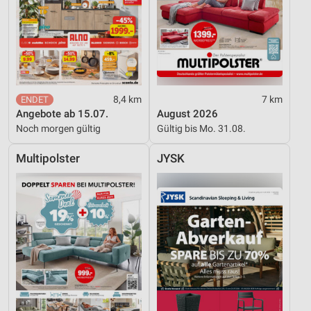
Erstellung von Profilen zur Personalisierung
von Inhalten
Verwendung von Profilen zur Auswahl
personalisierter Inhalte
Messung der Werbeleistung
8,4 km
7 km
Angebote ab 15.07.
August 2026
Messung der Performance von Inhalten
Noch morgen gültig
Gültig bis Mo. 31.08.
Analyse von Zielgruppen durch Statistiken oder
Multipolster
JYSK
Kombinationen von Daten aus verschiedenen
Quellen
Entwicklung und Verbesserung der Angebote
Verwendung reduzierter Daten zur Auswahl von
Inhalten
IAB-Besonderheiten:
Verwendung genauer Standortdaten