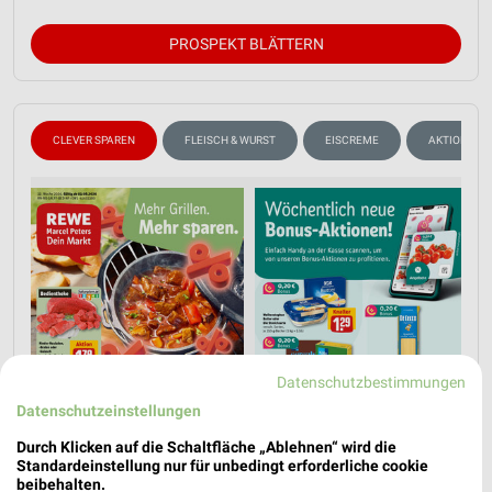
PROSPEKT BLÄTTERN
CLEVER SPAREN
FLEISCH & WURST
EISCREME
AKTIONEN, 
Datenschutzbestimmungen
Datenschutzeinstellungen
Durch Klicken auf die Schaltfläche „Ablehnen“ wird die
Standardeinstellung nur für unbedingt erforderliche cookie
beibehalten.