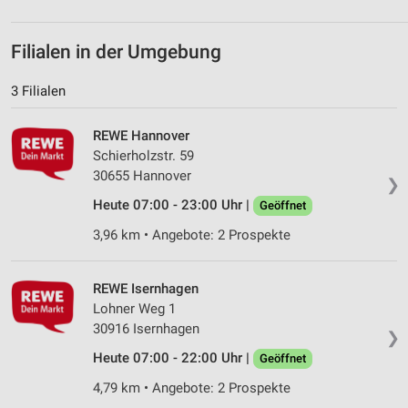
personalisierter Inhalte
Messung der Werbeleistung
Filialen in der Umgebung
Messung der Performance von Inhalten
3 Filialen
Analyse von Zielgruppen durch Statistiken oder
REWE Hannover
Kombinationen von Daten aus verschiedenen
Quellen
Schierholzstr. 59
30655 Hannover
❯
Entwicklung und Verbesserung der Angebote
Heute 07:00 - 23:00 Uhr |
Geöffnet
Verwendung reduzierter Daten zur Auswahl von
3,96 km • Angebote: 2 Prospekte
Inhalten
IAB-Besonderheiten:
REWE Isernhagen
Verwendung genauer Standortdaten
Lohner Weg 1
30916 Isernhagen
❯
Geräte anhand von aktiv angeforderten
Informationen identifizieren
Heute 07:00 - 22:00 Uhr |
Geöffnet
Nicht-IAB-Verarbeitungszwecke:
4,79 km • Angebote: 2 Prospekte