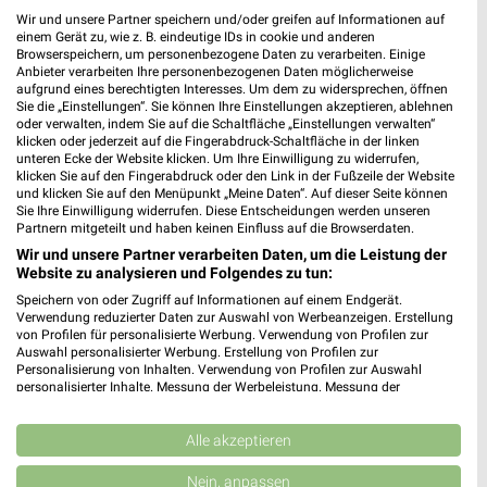
Wir und unsere Partner speichern und/oder greifen auf Informationen auf
einem Gerät zu, wie z. B. eindeutige IDs in cookie und anderen
Browserspeichern, um personenbezogene Daten zu verarbeiten. Einige
Anbieter verarbeiten Ihre personenbezogenen Daten möglicherweise
aufgrund eines berechtigten Interesses. Um dem zu widersprechen, öffnen
Sie die „Einstellungen“. Sie können Ihre Einstellungen akzeptieren, ablehnen
oder verwalten, indem Sie auf die Schaltfläche „Einstellungen verwalten“
MEHR PROSPEKTE
klicken oder jederzeit auf die Fingerabdruck-Schaltfläche in der linken
unteren Ecke der Website klicken. Um Ihre Einwilligung zu widerrufen,
klicken Sie auf den Fingerabdruck oder den Link in der Fußzeile der Website
und klicken Sie auf den Menüpunkt „Meine Daten“. Auf dieser Seite können
Sie Ihre Einwilligung widerrufen. Diese Entscheidungen werden unseren
Partnern mitgeteilt und haben keinen Einfluss auf die Browserdaten.
Wir und unsere Partner verarbeiten Daten, um die Leistung der
Website zu analysieren und Folgendes zu tun:
weekli - Prospekte & Angebote App
Speichern von oder Zugriff auf Informationen auf einem Endgerät.
Verwendung reduzierter Daten zur Auswahl von Werbeanzeigen. Erstellung
Alle REWE Angebote immer griffbereit – mit der kostenlosen
von Profilen für personalisierte Werbung. Verwendung von Profilen zur
weekli App für iOS & Android.
Auswahl personalisierter Werbung. Erstellung von Profilen zur
Personalisierung von Inhalten. Verwendung von Profilen zur Auswahl
personalisierter Inhalte. Messung der Werbeleistung. Messung der
✔
Standortgenaue Angebote
Performance von Inhalten. Analyse von Zielgruppen durch Statistiken oder
✔
Folge deinem Lieblingshändler
Kombinationen von Daten aus verschiedenen Quellen. Entwicklung und
Verbesserung der Angebote. Verwendung reduzierter Daten zur Auswahl
Alle akzeptieren
✔
Push-Benachrichtigungen bei neuen Prospekten
von Inhalten.
✔
Einkaufsliste - Einkauf stressfrei planen
Daten können außerhalb der Europäischen Union weitergegeben und in die
Nein, anpassen