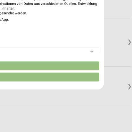
binationen von Daten aus verschiedenen Quellen. Entwicklung
 Inhalten.
gesendet werden.
e/App.
❯
n
❯