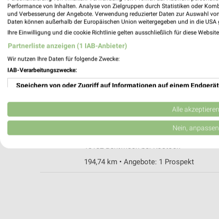
Performance von Inhalten. Analyse von Zielgruppen durch Statistiken oder Kom
und Verbesserung der Angebote. Verwendung reduzierter Daten zur Auswahl von
Daten können außerhalb der Europäischen Union weitergegeben und in die USA 
Ihre Einwilligung und die cookie Richtlinie gelten ausschließlich für diese Websit
Fressnapf Greifswald
Partnerliste anzeigen (1 IAB-Anbieter)
Bahnhofstraße 44
Wir nutzen Ihre Daten für folgende Zwecke:
17489 Greifswald
IAB-Verarbeitungszwecke:
Heute 09:00 - 20:00 Uhr |
Geschlossen
Speichern von oder Zugriff auf Informationen auf einem Endgerät
174,75 km • Angebote: 1 Prospekt
Verwendung reduzierter Daten zur Auswahl von Werbeanzeigen
Alle akzeptiere
MegaZoo Rostock Bentwisch
Erstellung von Profilen für personalisierte Werbung
Nein, anpassen
Hansestraße 28a
Verwendung von Profilen zur Auswahl personalisierter Werbung
18182 Bentwisch bei Rostock
194,74 km • Angebote: 1 Prospekt
Erstellung von Profilen zur Personalisierung von Inhalten
Verwendung von Profilen zur Auswahl personalisierter Inhalte
Messung der Werbeleistung