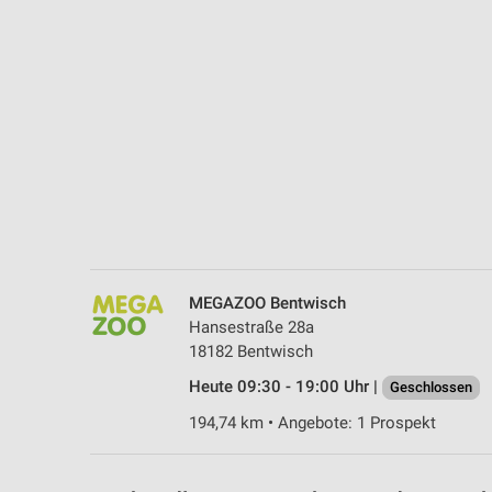
Messung der Performance von Inhalten
Analyse von Zielgruppen durch Statistiken oder Kombinationen 
Quellen
Entwicklung und Verbesserung der Angebote
Verwendung reduzierter Daten zur Auswahl von Inhalten
IAB-Besonderheiten:
Verwendung genauer Standortdaten
Geräte anhand von aktiv angeforderten Informationen identifizie
MEGAZOO Bentwisch
Nicht-IAB-Verarbeitungszwecke:
Hansestraße 28a
18182 Bentwisch
Notwendig
Heute 09:30 - 19:00 Uhr |
Geschlossen
Performance
194,74 km • Angebote: 1 Prospekt
Funktional
Werbung