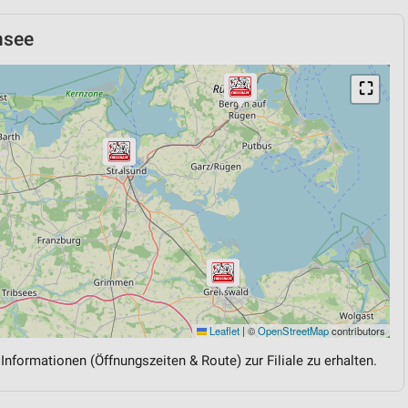
nsee
⛶
Leaflet
|
©
OpenStreetMap
contributors
 Informationen (Öffnungszeiten & Route) zur Filiale zu erhalten.