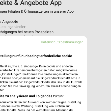
pekte & Angebote App
en Filialen & Öffnungszeiten in unserer App.
e Angebote
ieblingshändler
htigungen bei neuen Prospekten
 Einkauf stressfrei planen
Datenschutzbestimmungen
 App jetzt laden oder QR-Code scannen.
tellung nur für unbedingt erforderliche cookie
erät zu, wie z. B. eindeutige IDs in cookie und anderen
verarbeiten Ihre personenbezogenen Daten möglicherweise
„Einstellungen“. Sie können Ihre Einstellungen akzeptieren,
 klicken oder jederzeit auf die Fingerabdruck-Schaltfläche in
klicken Sie auf den Fingerabdruck oder den Link in der Fußzeile
önnen Sie Ihre Einwilligung widerrufen. Diese Entscheidungen
ten.
ite zu analysieren und Folgendes zu tun:
reduzierter Daten zur Auswahl von Werbeanzeigen. Erstellung
ersonalisierter Werbung. Erstellung von Profilen zur
ierter Inhalte. Messung der Werbeleistung. Messung der