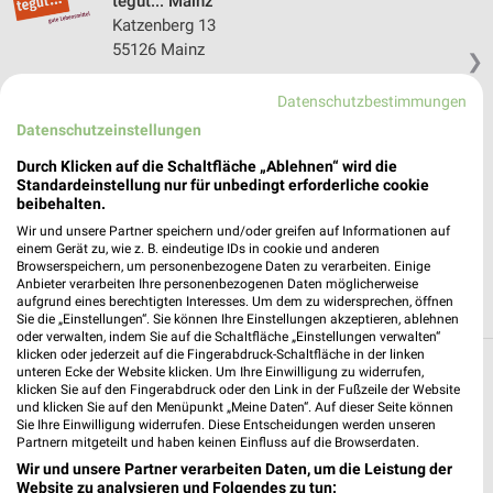
tegut... Mainz
Katzenberg 13
55126 Mainz
❯
Heute
geschlossen
Datenschutzbestimmungen
459,67 km • Angebote: 1 Prospekt
Datenschutzeinstellungen
Durch Klicken auf die Schaltfläche „Ablehnen“ wird die
Standardeinstellung nur für unbedingt erforderliche cookie
EDEKA Matthes Mainz-Drais
beibehalten.
Marc-Chagall-Straße 61
Wir und unsere Partner speichern und/oder greifen auf Informationen auf
55127 Mainz-Drais
❯
einem Gerät zu, wie z. B. eindeutige IDs in cookie und anderen
Browserspeichern, um personenbezogene Daten zu verarbeiten. Einige
Heute
geschlossen
Anbieter verarbeiten Ihre personenbezogenen Daten möglicherweise
aufgrund eines berechtigten Interesses. Um dem zu widersprechen, öffnen
460,31 km • Angebote: 1 Prospekt
Sie die „Einstellungen“. Sie können Ihre Einstellungen akzeptieren, ablehnen
oder verwalten, indem Sie auf die Schaltfläche „Einstellungen verwalten“
klicken oder jederzeit auf die Fingerabdruck-Schaltfläche in der linken
unteren Ecke der Website klicken. Um Ihre Einwilligung zu widerrufen,
Supermärkte Angebote und Prospekte für
klicken Sie auf den Fingerabdruck oder den Link in der Fußzeile der Website
und klicken Sie auf den Menüpunkt „Meine Daten“. Auf dieser Seite können
Ingelheim (Rhein)
Sie Ihre Einwilligung widerrufen. Diese Entscheidungen werden unseren
Partnern mitgeteilt und haben keinen Einfluss auf die Browserdaten.
15 Prospekte
Wir und unsere Partner verarbeiten Daten, um die Leistung der
Website zu analysieren und Folgendes zu tun: