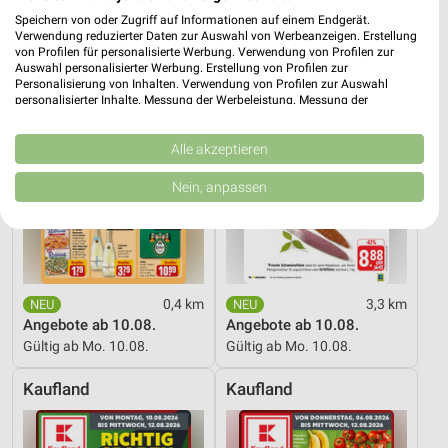
REWE
EDEKA
Speichern von oder Zugriff auf Informationen auf einem Endgerät.
Verwendung reduzierter Daten zur Auswahl von Werbeanzeigen. Erstellung
von Profilen für personalisierte Werbung. Verwendung von Profilen zur
Auswahl personalisierter Werbung. Erstellung von Profilen zur
Personalisierung von Inhalten. Verwendung von Profilen zur Auswahl
personalisierter Inhalte. Messung der Werbeleistung. Messung der
Performance von Inhalten. Analyse von Zielgruppen durch Statistiken oder
Kombinationen von Daten aus verschiedenen Quellen. Entwicklung und
Verbesserung der Angebote. Verwendung reduzierter Daten zur Auswahl
Alle akzeptieren
von Inhalten.
Daten können außerhalb der Europäischen Union weitergegeben und in die
Nein, anpassen
USA gesendet werden.
Ihre Einwilligung und die cookie Richtlinie gelten ausschließlich für diese
Website/App.
Partnerliste anzeigen (1 IAB-Anbieter)
Wir nutzen Ihre Daten für folgende Zwecke:
0,4 km
3,3 km
IAB-Verarbeitungszwecke:
Angebote ab 10.08.
Angebote ab 10.08.
Speichern von oder Zugriff auf Informationen
Gültig ab Mo. 10.08.
Gültig ab Mo. 10.08.
auf einem Endgerät
Kaufland
Kaufland
Verwendung reduzierter Daten zur Auswahl von
Werbeanzeigen