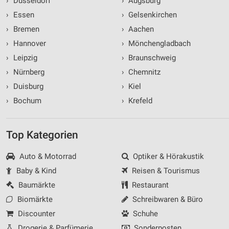
›
Düsseldorf
›
Augsburg
›
Essen
›
Gelsenkirchen
›
Bremen
›
Aachen
›
Hannover
›
Mönchengladbach
›
Leipzig
›
Braunschweig
›
Nürnberg
›
Chemnitz
›
Duisburg
›
Kiel
›
Bochum
›
Krefeld
Top Kategorien
Auto & Motorrad
Optiker & Hörakustik
Baby & Kind
Reisen & Tourismus
Baumärkte
Restaurant
Biomärkte
Schreibwaren & Büro
Discounter
Schuhe
Drogerie & Parfümerie
Sonderposten