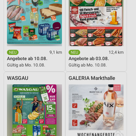
Inhalten
IAB-Besonderheiten:
Verwendung genauer Standortdaten
Geräte anhand von aktiv angeforderten
Informationen identifizieren
Nicht-IAB-Verarbeitungszwecke:
9,1 km
12,4 km
Angebote ab 10.08.
Angebote ab 03.08.
Notwendig
Gültig ab Mo. 10.08.
Gültig ab Mo. 10.08.
Performance
WASGAU
GALERIA Markthalle
Funktional
Werbung