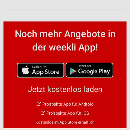
Noch mehr Angebote in
der weekli App!
Jetzt kostenlos laden
Prospekte App für Android
Prospekte App für iOS
Kostenlos im App Store erhältlich