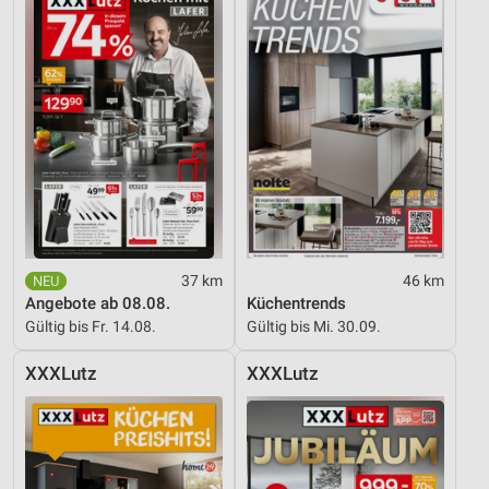
Geräte anhand von aktiv angeforderten
Informationen identifizieren
Nicht-IAB-Verarbeitungszwecke:
Notwendig
Performance
Funktional
Werbung
37 km
46 km
Angebote ab 08.08.
Küchentrends
Gültig bis Fr. 14.08.
Gültig bis Mi. 30.09.
XXXLutz
XXXLutz