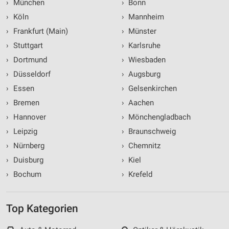
›
München
›
Bonn
›
Köln
›
Mannheim
›
Frankfurt (Main)
›
Münster
›
Stuttgart
›
Karlsruhe
›
Dortmund
›
Wiesbaden
›
Düsseldorf
›
Augsburg
›
Essen
›
Gelsenkirchen
›
Bremen
›
Aachen
›
Hannover
›
Mönchengladbach
›
Leipzig
›
Braunschweig
›
Nürnberg
›
Chemnitz
›
Duisburg
›
Kiel
›
Bochum
›
Krefeld
Top Kategorien