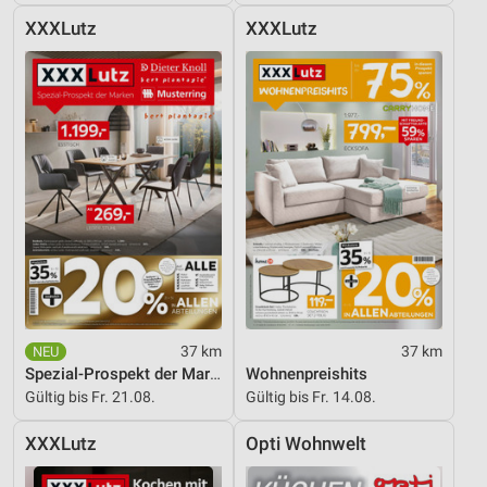
Erstellung von Profilen zur Personalisierung
XXXLutz
XXXLutz
von Inhalten
Verwendung von Profilen zur Auswahl
personalisierter Inhalte
Messung der Werbeleistung
Messung der Performance von Inhalten
Analyse von Zielgruppen durch Statistiken oder
Kombinationen von Daten aus verschiedenen
Quellen
Entwicklung und Verbesserung der Angebote
37 km
37 km
Verwendung reduzierter Daten zur Auswahl von
Spezial-Prospekt der Marken
Wohnenpreishits
Inhalten
Gültig bis Fr. 21.08.
Gültig bis Fr. 14.08.
IAB-Besonderheiten:
XXXLutz
Opti Wohnwelt
Verwendung genauer Standortdaten