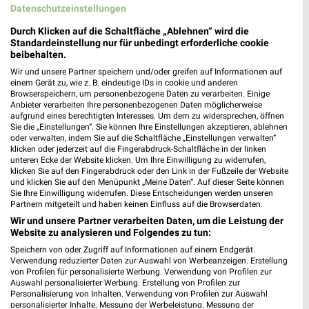
Datenschutzeinstellungen
Durch Klicken auf die Schaltfläche „Ablehnen“ wird die
Standardeinstellung nur für unbedingt erforderliche cookie
9,8 km
3,6 km
beibehalten.
Angebote ab 03.08.
Angebote ab 06.08.
Wir und unsere Partner speichern und/oder greifen auf Informationen auf
Noch heute gültig
Gültig bis Mi. 12.08.
einem Gerät zu, wie z. B. eindeutige IDs in cookie und anderen
Browserspeichern, um personenbezogene Daten zu verarbeiten. Einige
Anbieter verarbeiten Ihre personenbezogenen Daten möglicherweise
XXXLutz
XXXLutz
aufgrund eines berechtigten Interesses. Um dem zu widersprechen, öffnen
Sie die „Einstellungen“. Sie können Ihre Einstellungen akzeptieren, ablehnen
oder verwalten, indem Sie auf die Schaltfläche „Einstellungen verwalten“
klicken oder jederzeit auf die Fingerabdruck-Schaltfläche in der linken
unteren Ecke der Website klicken. Um Ihre Einwilligung zu widerrufen,
klicken Sie auf den Fingerabdruck oder den Link in der Fußzeile der Website
und klicken Sie auf den Menüpunkt „Meine Daten“. Auf dieser Seite können
Sie Ihre Einwilligung widerrufen. Diese Entscheidungen werden unseren
Partnern mitgeteilt und haben keinen Einfluss auf die Browserdaten.
Wir und unsere Partner verarbeiten Daten, um die Leistung der
Website zu analysieren und Folgendes zu tun:
Speichern von oder Zugriff auf Informationen auf einem Endgerät.
Verwendung reduzierter Daten zur Auswahl von Werbeanzeigen. Erstellung
von Profilen für personalisierte Werbung. Verwendung von Profilen zur
Auswahl personalisierter Werbung. Erstellung von Profilen zur
Personalisierung von Inhalten. Verwendung von Profilen zur Auswahl
personalisierter Inhalte. Messung der Werbeleistung. Messung der