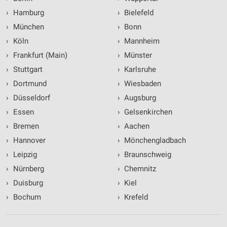
Messung der Performance von Inhalten
›
Hamburg
›
Bielefeld
›
München
›
Bonn
Analyse von Zielgruppen durch Statistiken oder
›
Köln
›
Mannheim
Kombinationen von Daten aus verschiedenen
Quellen
›
Frankfurt (Main)
›
Münster
›
Stuttgart
›
Karlsruhe
Entwicklung und Verbesserung der Angebote
›
Dortmund
›
Wiesbaden
Verwendung reduzierter Daten zur Auswahl von
›
Düsseldorf
›
Augsburg
Inhalten
›
Essen
›
Gelsenkirchen
IAB-Besonderheiten:
›
Bremen
›
Aachen
Verwendung genauer Standortdaten
›
Hannover
›
Mönchengladbach
Geräte anhand von aktiv angeforderten
›
Leipzig
›
Braunschweig
Informationen identifizieren
›
Nürnberg
›
Chemnitz
Nicht-IAB-Verarbeitungszwecke:
›
Duisburg
›
Kiel
Notwendig
›
Bochum
›
Krefeld
Performance