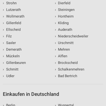
Partnerliste anzeigen (1 IAB-Anbieter)
›
Strohn
›
Dierfeld
Wir nutzen Ihre Daten für folgende Zwecke:
›
Lutzerath
›
Steiningen
IAB-Verarbeitungszwecke:
›
Wollmerath
›
Hontheim
Speichern von oder Zugriff auf Informationen
›
Gillenfeld
›
Kliding
auf einem Endgerät
›
Ellscheid
›
Auderath
Verwendung reduzierter Daten zur Auswahl von
›
Filz
›
Niederscheidweiler
Werbeanzeigen
›
Saxler
›
Urschmitt
Erstellung von Profilen für personalisierte
›
Demerath
›
Mehren
Werbung
›
Mückeln
›
Alflen
Verwendung von Profilen zur Auswahl
›
Gillenbeuren
›
Brockscheid
personalisierter Werbung
›
Schmitt
›
Schalkenmehren
Erstellung von Profilen zur Personalisierung
›
Udler
›
Bad Bertrich
von Inhalten
Verwendung von Profilen zur Auswahl
personalisierter Inhalte
Einkaufen in Deutschland
Messung der Werbeleistung
›
Berlin
›
Wuppertal