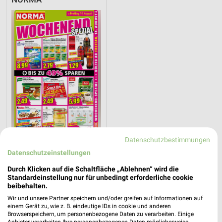
Datenschutzbestimmungen
3,2 km
Datenschutzeinstellungen
Wochenend Spezial
Gültig ab Fr. 14.08.
Durch Klicken auf die Schaltfläche „Ablehnen“ wird die
Standardeinstellung nur für unbedingt erforderliche cookie
beibehalten.
ALLE PROSPEKTE
Wir und unsere Partner speichern und/oder greifen auf Informationen auf
einem Gerät zu, wie z. B. eindeutige IDs in cookie und anderen
Browserspeichern, um personenbezogene Daten zu verarbeiten. Einige
Anbieter verarbeiten Ihre personenbezogenen Daten möglicherweise