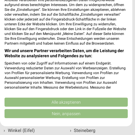
Angebote und Geschäfte in Immerath - Alle
aufgrund eines berechtigten Interesses. Um dem zu widersprechen, öffnen
Highlights
Sie die „Einstellungen“. Sie können Ihre Einstellungen akzeptieren, ablehnen
oder verwalten, indem Sie auf die Schaltfläche „Einstellungen verwalten“
Alle aktuellen Angebote und Prospekte aus Deiner Stadt -
klicken oder jederzeit auf die Fingerabdruck-Schaltfläche in der linken
unteren Ecke der Website klicken. Um Ihre Einwilligung zu widerrufen,
Unsere Highlights für Immerath. Blättere durch die Prospekte
klicken Sie auf den Fingerabdruck oder den Link in der Fußzeile der Website
Deiner Lieblingshändler in und um Immerath, finde
und klicken Sie auf den Menüpunkt „Meine Daten“. Auf dieser Seite können
Schnäppchen und spare Geld.
Sie Ihre Einwilligung widerrufen. Diese Entscheidungen werden unseren
Partnern mitgeteilt und haben keinen Einfluss auf die Browserdaten.
weekli informiert Dich über aktuelle Angebote für Immerath,
egal ob von zu Hause oder von unterwegs. Mit weekli kannst
Wir und unsere Partner verarbeiten Daten, um die Leistung der
Website zu analysieren und Folgendes zu tun:
Du Deinen Einkauf in Immerath bequem planen. Damit steht
Deiner nächsten Shopping-Tour nichts mehr im Wege.
Speichern von oder Zugriff auf Informationen auf einem Endgerät.
Verwendung reduzierter Daten zur Auswahl von Werbeanzeigen. Erstellung
Viel Spaß beim Online stöbern und Schnäppchen finden.
von Profilen für personalisierte Werbung. Verwendung von Profilen zur
Auswahl personalisierter Werbung. Erstellung von Profilen zur
Personalisierung von Inhalten. Verwendung von Profilen zur Auswahl
personalisierter Inhalte. Messung der Werbeleistung. Messung der
Aktuelle Angebote in der Nähe von
Performance von Inhalten. Analyse von Zielgruppen durch Statistiken oder
Kombinationen von Daten aus verschiedenen Quellen. Entwicklung und
Immerath
Verbesserung der Angebote. Verwendung reduzierter Daten zur Auswahl
Alle akzeptieren
von Inhalten.
Daten können außerhalb der Europäischen Union weitergegeben und in die
›
Strotzbüsch
›
Oberscheidweiler
Nein, anpassen
USA gesendet werden.
›
Wagenhausen
›
Wallscheid
Ihre Einwilligung und die cookie Richtlinie gelten ausschließlich für diese
Website/App.
›
Winkel (Eifel)
›
Steineberg