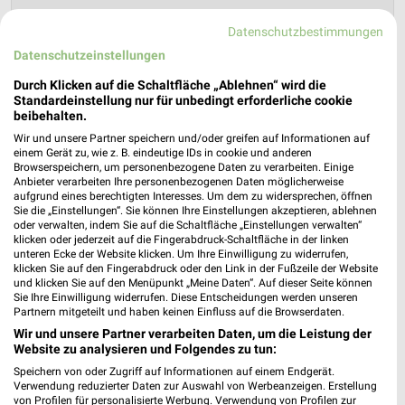
Datenschutzbestimmungen
Lidl Prospekt für Ilvesheim ab Mo. den
Datenschutzeinstellungen
17.08.
Durch Klicken auf die Schaltfläche „Ablehnen“ wird die
Gültig von 17. Aug. bis 22. Aug.
Standardeinstellung nur für unbedingt erforderliche cookie
beibehalten.
📅
Kalendereintrag erstellen
Wir und unsere Partner speichern und/oder greifen auf Informationen auf
einem Gerät zu, wie z. B. eindeutige IDs in cookie und anderen
Browserspeichern, um personenbezogene Daten zu verarbeiten. Einige
Anbieter verarbeiten Ihre personenbezogenen Daten möglicherweise
aufgrund eines berechtigten Interesses. Um dem zu widersprechen, öffnen
PROSPEKT BLÄTTERN
Sie die „Einstellungen“. Sie können Ihre Einstellungen akzeptieren, ablehnen
oder verwalten, indem Sie auf die Schaltfläche „Einstellungen verwalten“
klicken oder jederzeit auf die Fingerabdruck-Schaltfläche in der linken
unteren Ecke der Website klicken. Um Ihre Einwilligung zu widerrufen,
klicken Sie auf den Fingerabdruck oder den Link in der Fußzeile der Website
CLEVER SPAREN
KINDERMODE & SPIELZEUG
WEIN
HANDY & S
und klicken Sie auf den Menüpunkt „Meine Daten“. Auf dieser Seite können
Sie Ihre Einwilligung widerrufen. Diese Entscheidungen werden unseren
Partnern mitgeteilt und haben keinen Einfluss auf die Browserdaten.
Wir und unsere Partner verarbeiten Daten, um die Leistung der
Website zu analysieren und Folgendes zu tun:
Speichern von oder Zugriff auf Informationen auf einem Endgerät.
Verwendung reduzierter Daten zur Auswahl von Werbeanzeigen. Erstellung
von Profilen für personalisierte Werbung. Verwendung von Profilen zur