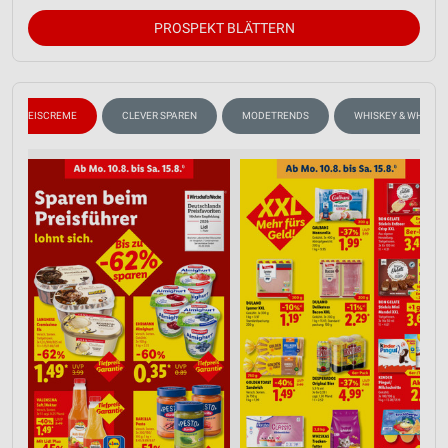
PROSPEKT BLÄTTERN
EISCREME
CLEVER SPAREN
MODETRENDS
WHISKEY & WHISKY