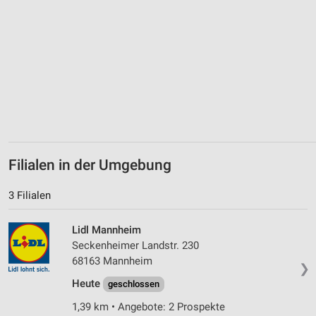
Verwendung genauer Standortdaten
Geräte anhand von aktiv angeforderten
Informationen identifizieren
Nicht-IAB-Verarbeitungszwecke:
Notwendig
Performance
Funktional
Filialen in der Umgebung
Werbung
3 Filialen
Lidl Mannheim
Seckenheimer Landstr. 230
68163 Mannheim
❯
Heute
geschlossen
1,39 km • Angebote: 2 Prospekte