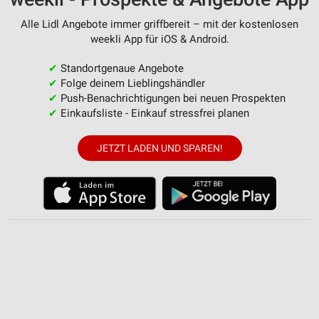
Verwendung von Profilen zur Auswahl
personalisierter Werbung
Alle Lidl Angebote immer griffbereit – mit der kostenlosen
weekli App für iOS & Android.
Erstellung von Profilen zur Personalisierung
von Inhalten
✔
Standortgenaue Angebote
✔
Folge deinem Lieblingshändler
Verwendung von Profilen zur Auswahl
✔
Push-Benachrichtigungen bei neuen Prospekten
personalisierter Inhalte
✔
Einkaufsliste - Einkauf stressfrei planen
Messung der Werbeleistung
JETZT LADEN UND SPAREN!
Messung der Performance von Inhalten
Analyse von Zielgruppen durch Statistiken oder
Kombinationen von Daten aus verschiedenen
Quellen
Entwicklung und Verbesserung der Angebote
Verwendung reduzierter Daten zur Auswahl von
Inhalten
IAB-Besonderheiten: