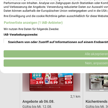
Gültig ab Mo. 10.08.
Noch morgen g
Performance von Inhalten. Analyse von Zielgruppen durch Statistiken oder Kom
und Verbesserung der Angebote. Verwendung reduzierter Daten zur Auswahl von
Daten können außerhalb der Europäischen Union weitergegeben und in die USA 
Kaufland
Opti Wohnw
Ihre Einwilligung und die cookie Richtlinie gelten ausschließlich für diese Websit
Partnerliste anzeigen (1 IAB-Anbieter)
Wir nutzen Ihre Daten für folgende Zwecke:
IAB-Verarbeitungszwecke:
Speichern von oder Zugriff auf Informationen auf einem Endgerät
Verwendung reduzierter Daten zur Auswahl von Werbeanzeigen
Alle akzeptiere
Erstellung von Profilen für personalisierte Werbung
Nein, anpassen
Verwendung von Profilen zur Auswahl personalisierter Werbung
Erstellung von Profilen zur Personalisierung von Inhalten
Verwendung von Profilen zur Auswahl personalisierter Inhalte
2,1 km
Angebote ab 06.08.
Küchentrends
Messung der Werbeleistung
Gültig bis Mi. 12.08.
Gültig bis Mi. 