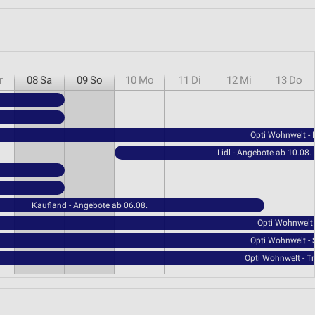
r
08
Sa
09
So
10
Mo
11
Di
12
Mi
13
Do
Opti Wohnwelt -
Lidl - Angebote ab 10.08.
Kaufland - Angebote ab 06.08.
Opti Wohnwelt 
Opti Wohnwelt - 
Opti Wohnwelt - T