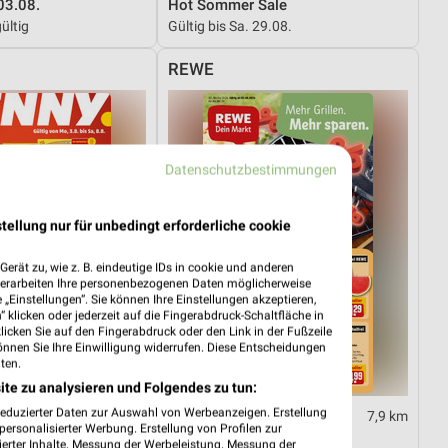
03.08.
Hot Sommer Sale
ültig
Gültig bis Sa. 29.08.
REWE
Datenschutzbestimmungen
tellung nur für unbedingt erforderliche cookie
erät zu, wie z. B. eindeutige IDs in cookie und anderen
verarbeiten Ihre personenbezogenen Daten möglicherweise
„Einstellungen“. Sie können Ihre Einstellungen akzeptieren,
 klicken oder jederzeit auf die Fingerabdruck-Schaltfläche in
klicken Sie auf den Fingerabdruck oder den Link in der Fußzeile
önnen Sie Ihre Einwilligung widerrufen. Diese Entscheidungen
ten.
ite zu analysieren und Folgendes zu tun:
reduzierter Daten zur Auswahl von Werbeanzeigen. Erstellung
28,8 km
7,9 km
ersonalisierter Werbung. Erstellung von Profilen zur
03.08.
Angebote ab 03.08.
ierter Inhalte. Messung der Werbeleistung. Messung der