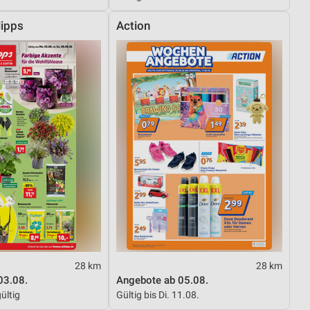
ipps
Action
von Daten aus verschiedenen
ren
28 km
28 km
03.08.
Angebote ab 05.08.
ültig
Gültig bis Di. 11.08.