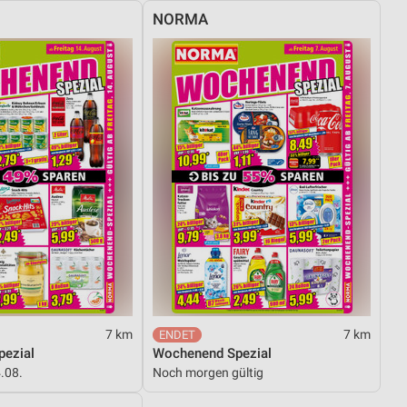
NORMA
7 km
7 km
ezial
Wochenend Spezial
4.08.
Noch morgen gültig