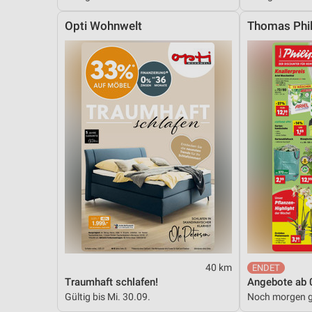
Messung der Performance von Inhalten
Opti Wohnwelt
Thomas Phil
Analyse von Zielgruppen durch Statistiken oder Kombinationen 
Quellen
Entwicklung und Verbesserung der Angebote
Verwendung reduzierter Daten zur Auswahl von Inhalten
IAB-Besonderheiten:
Verwendung genauer Standortdaten
Geräte anhand von aktiv angeforderten Informationen identifizie
Nicht-IAB-Verarbeitungszwecke:
Notwendig
Performance
40 km
Traumhaft schlafen!
Angebote ab 
Funktional
Gültig bis Mi. 30.09.
Noch morgen g
Werbung