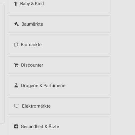
Baby & Kind
Baumärkte
14
Fr
15
Sa
16
So
17
Mo
18
Di
19
Mi
Biomärkte
 Hot Sommer Sale
Discounter
Drogerie & Parfümerie
- Küchentrends
Speisen Highlight
Elektromärkte
raumhaft schlafen!
Gesundheit & Ärzte