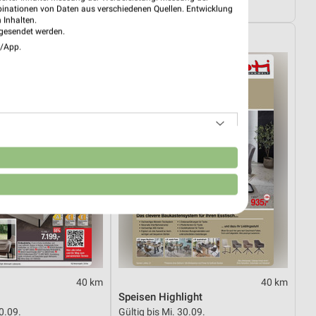
ültig
Noch morgen gültig
binationen von Daten aus verschiedenen Quellen. Entwicklung
 Inhalten.
gesendet werden.
elt
Opti Wohnwelt
e/App.
n
40 km
40 km
Speisen Highlight
30.09.
Gültig bis Mi. 30.09.