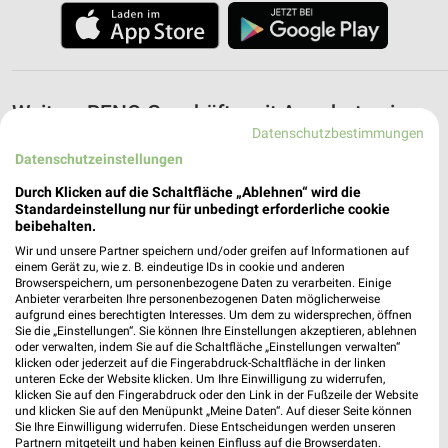
Weitere RENO Geschäfte mit Angeboten in
Datenschutzbestimmungen
und um Ibbenbüren
Datenschutzeinstellungen
5 Geschäfte und Orte
Durch Klicken auf die Schaltfläche „Ablehnen“ wird die
Standardeinstellung nur für unbedingt erforderliche cookie
beibehalten.
RENO Angebote in Georgsmarienhütte
Georgsmarienhütte, Deutschland
Wir und unsere Partner speichern und/oder greifen auf Informationen auf
❯
einem Gerät zu, wie z. B. eindeutige IDs in cookie und anderen
Browserspeichern, um personenbezogene Daten zu verarbeiten. Einige
Anbieter verarbeiten Ihre personenbezogenen Daten möglicherweise
363,91 km
aufgrund eines berechtigten Interesses. Um dem zu widersprechen, öffnen
Sie die „Einstellungen“. Sie können Ihre Einstellungen akzeptieren, ablehnen
oder verwalten, indem Sie auf die Schaltfläche „Einstellungen verwalten“
RENO Angebote in Belm
klicken oder jederzeit auf die Fingerabdruck-Schaltfläche in der linken
unteren Ecke der Website klicken. Um Ihre Einwilligung zu widerrufen,
Belm, Deutschland
klicken Sie auf den Fingerabdruck oder den Link in der Fußzeile der Website
❯
und klicken Sie auf den Menüpunkt „Meine Daten“. Auf dieser Seite können
Sie Ihre Einwilligung widerrufen. Diese Entscheidungen werden unseren
359,78 km
Partnern mitgeteilt und haben keinen Einfluss auf die Browserdaten.