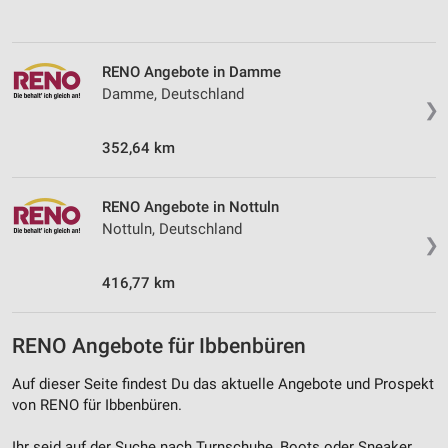
Werbeanzeigen
Erstellung von Profilen für personalisierte
Werbung
RENO Angebote in Damme
Damme, Deutschland
❯
Verwendung von Profilen zur Auswahl
personalisierter Werbung
352,64 km
Erstellung von Profilen zur Personalisierung
von Inhalten
RENO Angebote in Nottuln
Verwendung von Profilen zur Auswahl
Nottuln, Deutschland
personalisierter Inhalte
❯
Messung der Werbeleistung
416,77 km
Messung der Performance von Inhalten
RENO Angebote für Ibbenbüren
Analyse von Zielgruppen durch Statistiken oder
Kombinationen von Daten aus verschiedenen
Auf dieser Seite findest Du das aktuelle Angebote und Prospekt
Quellen
von RENO für Ibbenbüren.
Entwicklung und Verbesserung der Angebote
Ihr seid auf der Suche nach Turnschuhe, Boots oder Sneaker,