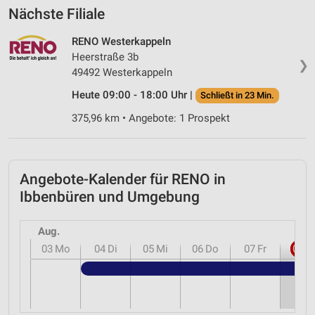
Nächste Filiale
RENO Westerkappeln
Heerstraße 3b
❯
49492 Westerkappeln
Heute 09:00 - 18:00 Uhr |
Schließt in 23 Min.
375,96 km • Angebote: 1 Prospekt
Angebote-Kalender für RENO in
Ibbenbüren und Umgebung
Aug.
03
Mo
04
Di
05
Mi
06
Do
07
Fr
08
S