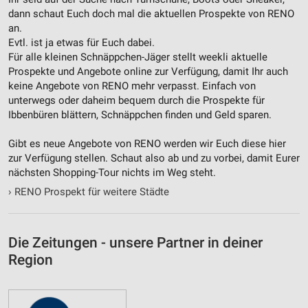
dann schaut Euch doch mal die aktuellen Prospekte von RENO
Verwendung reduzierter Daten zur Auswahl von
an.
Inhalten
Evtl. ist ja etwas für Euch dabei.
Für alle kleinen Schnäppchen-Jäger stellt weekli aktuelle
IAB-Besonderheiten:
Prospekte und Angebote online zur Verfügung, damit Ihr auch
Verwendung genauer Standortdaten
keine Angebote von RENO mehr verpasst. Einfach von
unterwegs oder daheim bequem durch die Prospekte für
Geräte anhand von aktiv angeforderten
Ibbenbüren blättern, Schnäppchen finden und Geld sparen.
Informationen identifizieren
Nicht-IAB-Verarbeitungszwecke:
Gibt es neue Angebote von RENO werden wir Euch diese hier
zur Verfügung stellen. Schaut also ab und zu vorbei, damit Eurer
Notwendig
nächsten Shopping-Tour nichts im Weg steht.
Performance
›
RENO Prospekt für weitere Städte
Funktional
Die Zeitungen - unsere Partner in deiner
Werbung
Region