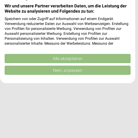
Wir und unsere Partner verarbeiten Daten, um die Leistung der
Website zu analysieren und Folgendes zu tun:
RENO Angebote in Bersenbrück
Speichern von oder Zugriff auf Informationen auf einem Endgerät.
Bersenbrück, Deutschland
Verwendung reduzierter Daten zur Auswahl von Werbeanzeigen. Erstellung
❯
von Profilen für personalisierte Werbung. Verwendung von Profilen zur
Auswahl personalisierter Werbung. Erstellung von Profilen zur
Personalisierung von Inhalten. Verwendung von Profilen zur Auswahl
369,79 km
personalisierter Inhalte. Messung der Werbeleistung. Messung der
Performance von Inhalten. Analyse von Zielgruppen durch Statistiken oder
Kombinationen von Daten aus verschiedenen Quellen. Entwicklung und
Verbesserung der Angebote. Verwendung reduzierter Daten zur Auswahl
Alle akzeptieren
von Inhalten.
Daten können außerhalb der Europäischen Union weitergegeben und in die
Nein, anpassen
USA gesendet werden.
Ihre Einwilligung und die cookie Richtlinie gelten ausschließlich für diese
Website/App.
Partnerliste anzeigen (1 IAB-Anbieter)
Wir nutzen Ihre Daten für folgende Zwecke:
IAB-Verarbeitungszwecke:
Speichern von oder Zugriff auf Informationen
auf einem Endgerät
Verwendung reduzierter Daten zur Auswahl von