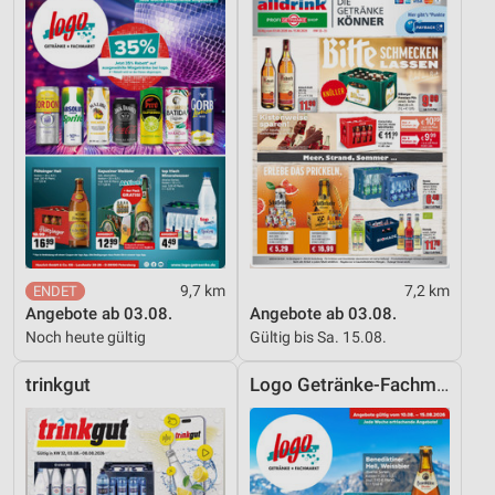
Geräte anhand von aktiv angeforderten
Informationen identifizieren
Nicht-IAB-Verarbeitungszwecke:
Notwendig
Performance
Funktional
Werbung
9,7 km
7,2 km
Angebote ab 03.08.
Angebote ab 03.08.
Noch heute gültig
Gültig bis Sa. 15.08.
trinkgut
Logo Getränke-Fachmarkt