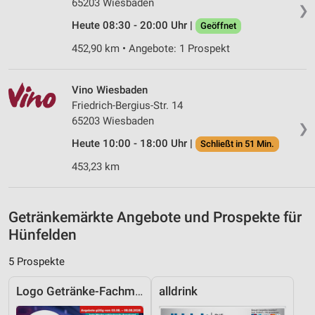
65203 Wiesbaden
❯
Erstellung von Profilen zur Personalisierung
Heute 08:30 - 20:00 Uhr |
Geöffnet
von Inhalten
452,90 km • Angebote: 1 Prospekt
Verwendung von Profilen zur Auswahl
personalisierter Inhalte
Vino Wiesbaden
Friedrich-Bergius-Str. 14
Messung der Werbeleistung
65203 Wiesbaden
❯
Messung der Performance von Inhalten
Heute 10:00 - 18:00 Uhr |
Schließt in 51 Min.
Analyse von Zielgruppen durch Statistiken oder
453,23 km
Kombinationen von Daten aus verschiedenen
Quellen
Getränkemärkte Angebote und Prospekte für
Entwicklung und Verbesserung der Angebote
Hünfelden
Verwendung reduzierter Daten zur Auswahl von
Inhalten
5 Prospekte
IAB-Besonderheiten:
Logo Getränke-Fachmarkt
alldrink
Verwendung genauer Standortdaten