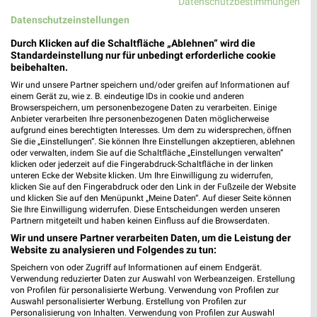
Datenschutzbestimmungen
Stegerwaldstraße 26
Datenschutzeinstellungen
65199 Wiesbaden-Dotzheim
❯
Durch Klicken auf die Schaltfläche „Ablehnen“ wird die
Heute 08:00 - 16:00 Uhr |
Geschlossen
Standardeinstellung nur für unbedingt erforderliche cookie
beibehalten.
452,88 km • Angebote: 1 Prospekt
Wir und unsere Partner speichern und/oder greifen auf Informationen auf
einem Gerät zu, wie z. B. eindeutige IDs in cookie und anderen
Browserspeichern, um personenbezogene Daten zu verarbeiten. Einige
Getränke Hoffmann Heiligenroth
Anbieter verarbeiten Ihre personenbezogenen Daten möglicherweise
Industriestraße 22
aufgrund eines berechtigten Interesses. Um dem zu widersprechen, öffnen
Sie die „Einstellungen“. Sie können Ihre Einstellungen akzeptieren, ablehnen
56412 Heiligenroth
❯
oder verwalten, indem Sie auf die Schaltfläche „Einstellungen verwalten“
klicken oder jederzeit auf die Fingerabdruck-Schaltfläche in der linken
Heute 08:30 - 19:00 Uhr |
Geöffnet
unteren Ecke der Website klicken. Um Ihre Einwilligung zu widerrufen,
klicken Sie auf den Fingerabdruck oder den Link in der Fußzeile der Website
447,99 km • Angebote: 1 Prospekt
und klicken Sie auf den Menüpunkt „Meine Daten“. Auf dieser Seite können
Sie Ihre Einwilligung widerrufen. Diese Entscheidungen werden unseren
Partnern mitgeteilt und haben keinen Einfluss auf die Browserdaten.
alldrink Wiesbaden - Bierstadt
Wir und unsere Partner verarbeiten Daten, um die Leistung der
Igstadter Str. 36
Website zu analysieren und Folgendes zu tun:
65207 Wiesbaden - Bierstadt
Speichern von oder Zugriff auf Informationen auf einem Endgerät.
❯
Verwendung reduzierter Daten zur Auswahl von Werbeanzeigen. Erstellung
Heute 08:30 - 17:00 Uhr |
Geschlossen
von Profilen für personalisierte Werbung. Verwendung von Profilen zur
Auswahl personalisierter Werbung. Erstellung von Profilen zur
446,69 km • Angebote: 1 Prospekt
Personalisierung von Inhalten. Verwendung von Profilen zur Auswahl