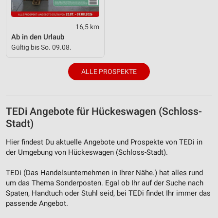
Verwendung reduzierter Daten zur Auswahl von
Inhalten
16,5 km
IAB-Besonderheiten:
Ab in den Urlaub
Verwendung genauer Standortdaten
Gültig bis So. 09.08.
Geräte anhand von aktiv angeforderten
Informationen identifizieren
ALLE PROSPEKTE
Nicht-IAB-Verarbeitungszwecke:
Notwendig
TEDi Angebote für Hückeswagen (Schloss-
Stadt)
Performance
Hier findest Du aktuelle Angebote und Prospekte von TEDi in
Funktional
der Umgebung von Hückeswagen (Schloss-Stadt).
Werbung
TEDi (Das Handelsunternehmen in Ihrer Nähe.) hat alles rund
um das Thema Sonderposten. Egal ob Ihr auf der Suche nach
Spaten, Handtuch oder Stuhl seid, bei TEDi findet Ihr immer das
passende Angebot.