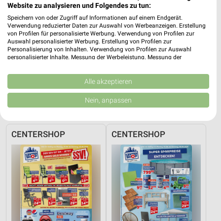
Website zu analysieren und Folgendes zu tun:
TEDi
Speichern von oder Zugriff auf Informationen auf einem Endgerät.
Theodor-Heuss-Platz 7
Verwendung reduzierter Daten zur Auswahl von Werbeanzeigen. Erstellung
❯
von Profilen für personalisierte Werbung. Verwendung von Profilen zur
42853 Remscheid
Auswahl personalisierter Werbung. Erstellung von Profilen zur
Personalisierung von Inhalten. Verwendung von Profilen zur Auswahl
452,08 km
personalisierter Inhalte. Messung der Werbeleistung. Messung der
Performance von Inhalten. Analyse von Zielgruppen durch Statistiken oder
Kombinationen von Daten aus verschiedenen Quellen. Entwicklung und
Sonderposten Angebote für Hückeswagen
Verbesserung der Angebote. Verwendung reduzierter Daten zur Auswahl
Alle akzeptieren
von Inhalten.
(Schloss-Stadt) und Umgebung
Daten können außerhalb der Europäischen Union weitergegeben und in die
Nein, anpassen
USA gesendet werden.
3 Prospekte
Ihre Einwilligung und die cookie Richtlinie gelten ausschließlich für diese
Website/App.
CENTERSHOP
CENTERSHOP
Partnerliste anzeigen (1 IAB-Anbieter)
Wir nutzen Ihre Daten für folgende Zwecke:
IAB-Verarbeitungszwecke:
Speichern von oder Zugriff auf Informationen
auf einem Endgerät
Verwendung reduzierter Daten zur Auswahl von
Werbeanzeigen