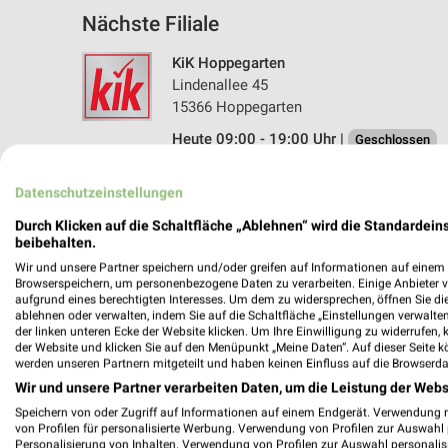
Nächste Filiale
KiK Hoppegarten
Lindenallee 45
15366 Hoppegarten
Heute 09:00 - 19:00 Uhr |
Geschlossen
17,39 km • Angebote: 1 Prospekt
Datenschutzeinstellungen
Durch Klicken auf die Schaltfläche „Ablehnen“ wird die Standardeins
beibehalten.
Angebote-Kalender für Kik in Hoppe
Wir und unsere Partner speichern und/oder greifen auf Informationen auf einem G
Browserspeichern, um personenbezogene Daten zu verarbeiten. Einige Anbieter 
aufgrund eines berechtigten Interesses. Um dem zu widersprechen, öffnen Sie die 
Aug.
ablehnen oder verwalten, indem Sie auf die Schaltfläche „Einstellungen verwalten“
03
Mo
04
Di
05
Mi
06
Do
07
F
der linken unteren Ecke der Website klicken. Um Ihre Einwilligung zu widerrufen, 
der Website und klicken Sie auf den Menüpunkt „Meine Daten“. Auf dieser Seite k
werden unseren Partnern mitgeteilt und haben keinen Einfluss auf die Browserda
Wir und unsere Partner verarbeiten Daten, um die Leistung der Webs
Speichern von oder Zugriff auf Informationen auf einem Endgerät. Verwendung 
von Profilen für personalisierte Werbung. Verwendung von Profilen zur Auswahl p
Personalisierung von Inhalten. Verwendung von Profilen zur Auswahl personalis