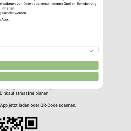
binationen von Daten aus verschiedenen Quellen. Entwicklung
 Inhalten.
R PROSPEKTE
gesendet werden.
e/App.
pekte & Angebote App
 mit der kostenlosen weekli App für iOS & Android.
n
e Angebote
ieblingshändler
htigungen bei neuen Prospekten
 Einkauf stressfrei planen
 App jetzt laden oder QR-Code scannen.