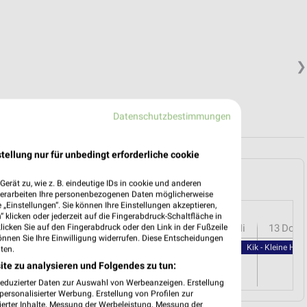
❯
Datenschutzbestimmungen
tellung nur für unbedingt erforderliche cookie
garten und Umgebung
erät zu, wie z. B. eindeutige IDs in cookie und anderen
verarbeiten Ihre personenbezogenen Daten möglicherweise
„Einstellungen“. Sie können Ihre Einstellungen akzeptieren,
 klicken oder jederzeit auf die Fingerabdruck-Schaltfläche in
r
08
Sa
09
So
10
Mo
11
Di
12
Mi
13
Do
klicken Sie auf den Fingerabdruck oder den Link in der Fußzeile
önnen Sie Ihre Einwilligung widerrufen. Diese Entscheidungen
Kik - Kleine Hel
ten.
ite zu analysieren und Folgendes zu tun:
reduzierter Daten zur Auswahl von Werbeanzeigen. Erstellung
ersonalisierter Werbung. Erstellung von Profilen zur
ierter Inhalte. Messung der Werbeleistung. Messung der