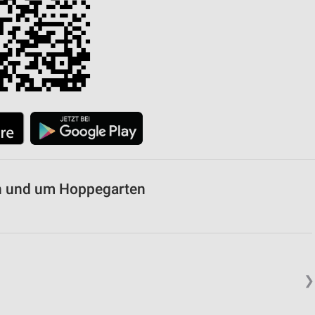
von Daten aus verschiedenen
ren
in und um Hoppegarten
❯