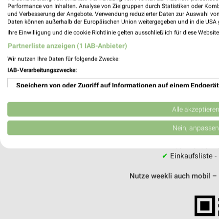
Performance von Inhalten. Analyse von Zielgruppen durch Statistiken oder Kom
und Verbesserung der Angebote. Verwendung reduzierter Daten zur Auswahl von
MEH
Daten können außerhalb der Europäischen Union weitergegeben und in die USA 
Ihre Einwilligung und die cookie Richtlinie gelten ausschließlich für diese Websit
Partnerliste anzeigen (1 IAB-Anbieter)
Wir nutzen Ihre Daten für folgende Zwecke:
IAB-Verarbeitungszwecke:
weekli - Pros
Speichern von oder Zugriff auf Informationen auf einem Endgerät
Alle Kik Angebote immer griffbereit –
Verwendung reduzierter Daten zur Auswahl von Werbeanzeigen
Alle akzeptiere
✔
Standortgenau
Erstellung von Profilen für personalisierte Werbung
Nein, anpassen
✔
Folge deinem L
✔
Push-Benachric
Verwendung von Profilen zur Auswahl personalisierter Werbung
✔
Einkaufsliste -
Erstellung von Profilen zur Personalisierung von Inhalten
Nutze weekli auch mobil –
Verwendung von Profilen zur Auswahl personalisierter Inhalte
Messung der Werbeleistung