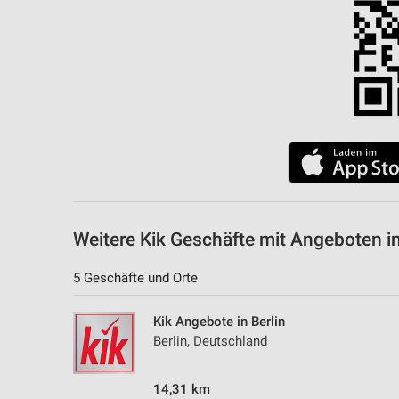
Messung der Performance von Inhalten
Analyse von Zielgruppen durch Statistiken oder Kombinationen 
Quellen
Entwicklung und Verbesserung der Angebote
Verwendung reduzierter Daten zur Auswahl von Inhalten
IAB-Besonderheiten:
Verwendung genauer Standortdaten
Geräte anhand von aktiv angeforderten Informationen identifizie
Weitere Kik Geschäfte mit Angeboten 
Nicht-IAB-Verarbeitungszwecke:
5 Geschäfte und Orte
Notwendig
Kik Angebote in Berlin
Performance
Berlin, Deutschland
Funktional
14,31 km
Werbung