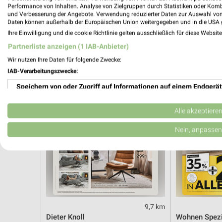
Angebote ab 03.08.
Angebote ab 
Performance von Inhalten. Analyse von Zielgruppen durch Statistiken oder Kom
Noch morgen gültig
Noch heute gül
und Verbesserung der Angebote. Verwendung reduzierter Daten zur Auswahl von
Daten können außerhalb der Europäischen Union weitergegeben und in die USA 
Ihre Einwilligung und die cookie Richtlinie gelten ausschließlich für diese Websit
XXXLutz
XXXLutz
Partnerliste anzeigen (1 IAB-Anbieter)
Wir nutzen Ihre Daten für folgende Zwecke:
IAB-Verarbeitungszwecke:
Speichern von oder Zugriff auf Informationen auf einem Endgerät
Verwendung reduzierter Daten zur Auswahl von Werbeanzeigen
Alle akzeptiere
Erstellung von Profilen für personalisierte Werbung
Nein, anpassen
Verwendung von Profilen zur Auswahl personalisierter Werbung
Erstellung von Profilen zur Personalisierung von Inhalten
Verwendung von Profilen zur Auswahl personalisierter Inhalte
9,7 km
Messung der Werbeleistung
Dieter Knoll
Wohnen Spezi