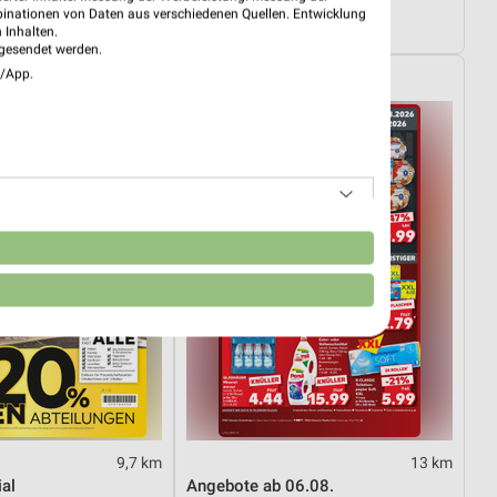
01.08.
Angebote ab 03.08.
binationen von Daten aus verschiedenen Quellen. Entwicklung
tig
Noch morgen gültig
 Inhalten.
gesendet werden.
e/App.
Kaufland
n
9,7 km
13 km
al
Angebote ab 06.08.