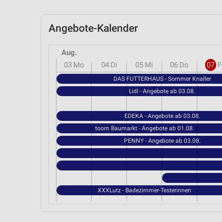
Angebote-Kalender
Aug.
03
Mo
04
Di
05
Mi
06
Do
07
F
DAS FUTTERHAUS - Sommer Knaller
Lidl - Angebote ab 03.08.
EDEKA - Angebote ab 03.08.
toom Baumarkt - Angebote ab 01.08.
PENNY - Angebote ab 03.08.
XXXLutz - Badezimmer-Testerinnen