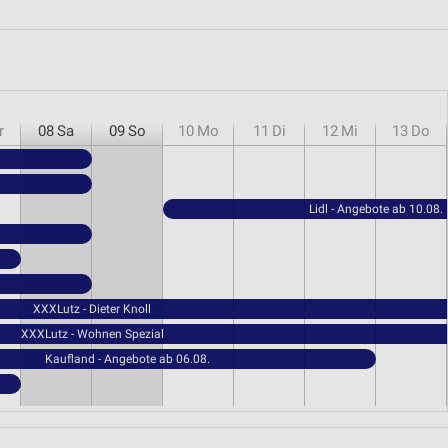
r
08
Sa
09
So
10
Mo
11
Di
12
Mi
13
Do
Lidl - Angebote ab 10.08.
XXXLutz - Dieter Knoll
XXXLutz - Wohnen Spezial
Kaufland - Angebote ab 06.08.