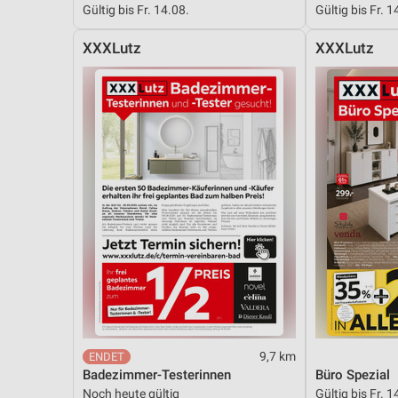
Gültig bis Fr. 14.08.
Gültig bis Fr. 1
Messung der Performance von Inhalten
XXXLutz
XXXLutz
Analyse von Zielgruppen durch Statistiken oder Kombinationen 
Quellen
Entwicklung und Verbesserung der Angebote
Verwendung reduzierter Daten zur Auswahl von Inhalten
IAB-Besonderheiten:
Verwendung genauer Standortdaten
Geräte anhand von aktiv angeforderten Informationen identifizie
Nicht-IAB-Verarbeitungszwecke:
Notwendig
Performance
9,7 km
Funktional
Badezimmer-Testerinnen
Büro Spezial
Noch heute gültig
Gültig bis Fr. 1
Werbung