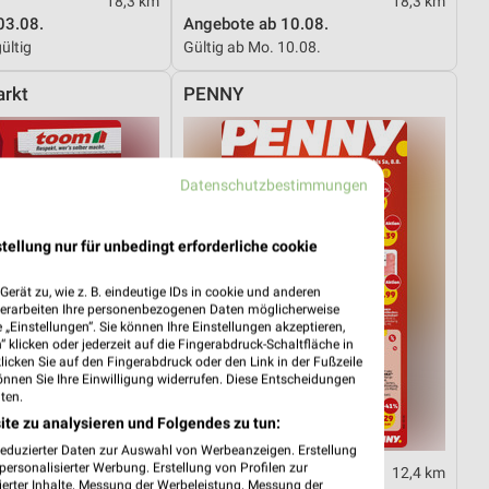
18,3 km
18,3 km
03.08.
Angebote ab 10.08.
ültig
Gültig ab Mo. 10.08.
rkt
PENNY
Datenschutzbestimmungen
tellung nur für unbedingt erforderliche cookie
erät zu, wie z. B. eindeutige IDs in cookie und anderen
verarbeiten Ihre personenbezogenen Daten möglicherweise
„Einstellungen“. Sie können Ihre Einstellungen akzeptieren,
 klicken oder jederzeit auf die Fingerabdruck-Schaltfläche in
klicken Sie auf den Fingerabdruck oder den Link in der Fußzeile
önnen Sie Ihre Einwilligung widerrufen. Diese Entscheidungen
ten.
ite zu analysieren und Folgendes zu tun:
reduzierter Daten zur Auswahl von Werbeanzeigen. Erstellung
ersonalisierter Werbung. Erstellung von Profilen zur
17,1 km
12,4 km
ierter Inhalte. Messung der Werbeleistung. Messung der