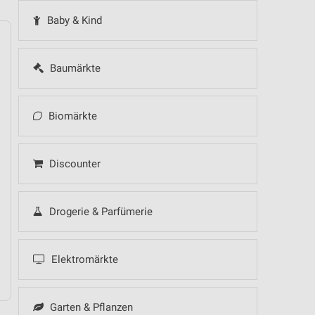
Baby & Kind
Baumärkte
14
Fr
15
Sa
16
So
17
Mo
18
Di
19
Mi
Biomärkte
Discounter
Drogerie & Parfümerie
Elektromärkte
Garten & Pflanzen