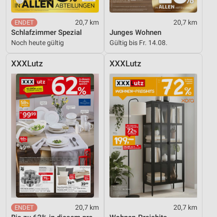
Verwendung reduzierter Daten zur Auswahl von
Inhalten
20,7 km
20,7 km
Schlafzimmer Spezial
Junges Wohnen
IAB-Besonderheiten:
Noch heute gültig
Gültig bis Fr. 14.08.
Verwendung genauer Standortdaten
XXXLutz
XXXLutz
Geräte anhand von aktiv angeforderten
Informationen identifizieren
Nicht-IAB-Verarbeitungszwecke:
Notwendig
Performance
Funktional
Werbung
20,7 km
20,7 km