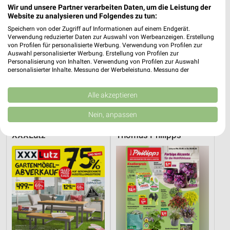
Wir und unsere Partner verarbeiten Daten, um die Leistung der
Website zu analysieren und Folgendes zu tun:
Speichern von oder Zugriff auf Informationen auf einem Endgerät.
Verwendung reduzierter Daten zur Auswahl von Werbeanzeigen. Erstellung
von Profilen für personalisierte Werbung. Verwendung von Profilen zur
Auswahl personalisierter Werbung. Erstellung von Profilen zur
Personalisierung von Inhalten. Verwendung von Profilen zur Auswahl
personalisierter Inhalte. Messung der Werbeleistung. Messung der
Performance von Inhalten. Analyse von Zielgruppen durch Statistiken oder
Kombinationen von Daten aus verschiedenen Quellen. Entwicklung und
20,7 km
20,7 km
Verbesserung der Angebote. Verwendung reduzierter Daten zur Auswahl
Alle akzeptieren
Wohnideen so individuell wie du!
Junges Wohnen
von Inhalten.
Daten können außerhalb der Europäischen Union weitergegeben und in die
Gültig bis Fr. 14.08.
Noch heute gültig
Nein, anpassen
USA gesendet werden.
Ihre Einwilligung und die cookie Richtlinie gelten ausschließlich für diese
XXXLutz
Thomas Philipps
Website/App.
Partnerliste anzeigen (1 IAB-Anbieter)
Wir nutzen Ihre Daten für folgende Zwecke:
IAB-Verarbeitungszwecke:
Speichern von oder Zugriff auf Informationen
auf einem Endgerät
Verwendung reduzierter Daten zur Auswahl von