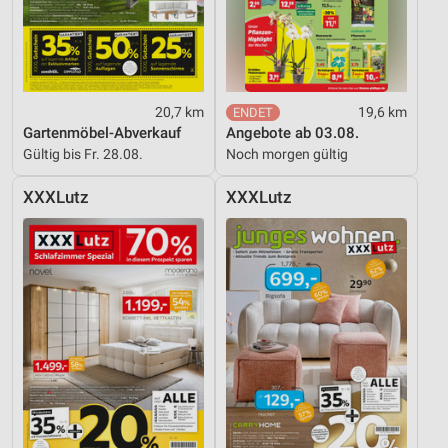
Werbeanzeigen
Erstellung von Profilen für personalisierte
Werbung
Verwendung von Profilen zur Auswahl
20,7 km
19,6 km
personalisierter Werbung
Gartenmöbel-Abverkauf
Angebote ab 03.08.
Gültig bis Fr. 28.08.
Noch morgen gültig
Erstellung von Profilen zur Personalisierung
von Inhalten
XXXLutz
XXXLutz
Verwendung von Profilen zur Auswahl
personalisierter Inhalte
Messung der Werbeleistung
Messung der Performance von Inhalten
Analyse von Zielgruppen durch Statistiken oder
Kombinationen von Daten aus verschiedenen
Quellen
Entwicklung und Verbesserung der Angebote