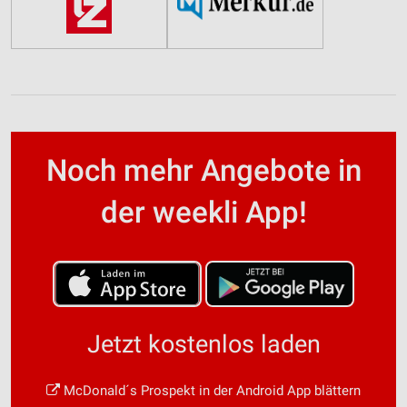
Noch mehr Angebote in
der weekli App!
Jetzt kostenlos laden
McDonald´s Prospekt in der Android App blättern