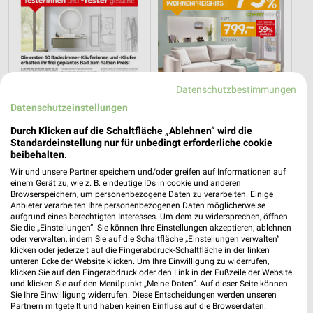
Datenschutzbestimmungen
Datenschutzeinstellungen
Durch Klicken auf die Schaltfläche „Ablehnen“ wird die
Standardeinstellung nur für unbedingt erforderliche cookie
beibehalten.
20,7 km
20,7 km
Wir und unsere Partner speichern und/oder greifen auf Informationen auf
einem Gerät zu, wie z. B. eindeutige IDs in cookie und anderen
Badezimmer-Testerinnen
Wohnenpreishits
Browserspeichern, um personenbezogene Daten zu verarbeiten. Einige
Noch heute gültig
Gültig bis Fr. 14.08.
Anbieter verarbeiten Ihre personenbezogenen Daten möglicherweise
aufgrund eines berechtigten Interesses. Um dem zu widersprechen, öffnen
Sie die „Einstellungen“. Sie können Ihre Einstellungen akzeptieren, ablehnen
XXXLutz
XXXLutz
oder verwalten, indem Sie auf die Schaltfläche „Einstellungen verwalten“
klicken oder jederzeit auf die Fingerabdruck-Schaltfläche in der linken
unteren Ecke der Website klicken. Um Ihre Einwilligung zu widerrufen,
klicken Sie auf den Fingerabdruck oder den Link in der Fußzeile der Website
und klicken Sie auf den Menüpunkt „Meine Daten“. Auf dieser Seite können
Sie Ihre Einwilligung widerrufen. Diese Entscheidungen werden unseren
Partnern mitgeteilt und haben keinen Einfluss auf die Browserdaten.