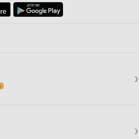
❯
.
❯