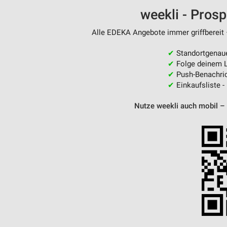
Messung der Performance von Inhalten
weekli - Pros
Analyse von Zielgruppen durch Statistiken oder Kombinationen 
Alle EDEKA Angebote immer griffbereit 
Quellen
✔
Standortgenau
Entwicklung und Verbesserung der Angebote
✔
Folge deinem L
✔
Push-Benachric
Verwendung reduzierter Daten zur Auswahl von Inhalten
✔
Einkaufsliste -
IAB-Besonderheiten:
Nutze weekli auch mobil –
Verwendung genauer Standortdaten
Geräte anhand von aktiv angeforderten Informationen identifizie
Nicht-IAB-Verarbeitungszwecke:
Notwendig
Performance
Funktional
Werbung