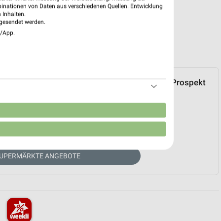
binationen von Daten aus verschiedenen Quellen. Entwicklung
 Inhalten.
gesendet werden.
e/App.
EDEKA. Über den folgenden Link können Sie das Prospekt
zu Ihren Markt als LIEBLINGSMARKT markieren.
n
UELLER PROSPEKT
SUPERMÄRKTE ANGEBOTE