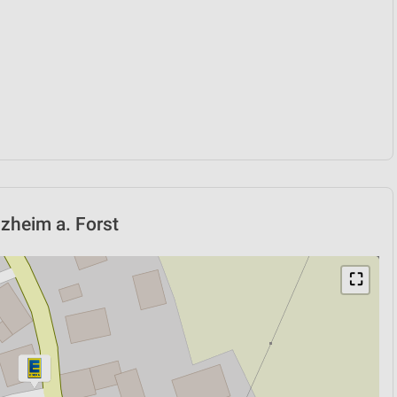
lzheim a. Forst
⛶