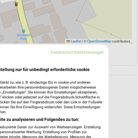
Leaflet
|
©
OpenStreetMap
contributors
Datenschutzbestimmungen
N
NAVIGATION MIT GOOGLE/IOS MAPS
tellung nur für unbedingt erforderliche cookie
erät zu, wie z. B. eindeutige IDs in cookie und anderen
verarbeiten Ihre personenbezogenen Daten möglicherweise
„Einstellungen“. Sie können Ihre Einstellungen akzeptieren,
 klicken oder jederzeit auf die Fingerabdruck-Schaltfläche in
klicken Sie auf den Fingerabdruck oder den Link in der Fußzeile
önnen Sie Ihre Einwilligung widerrufen. Diese Entscheidungen
ten.
ite zu analysieren und Folgendes zu tun:
reduzierter Daten zur Auswahl von Werbeanzeigen. Erstellung
ersonalisierter Werbung. Erstellung von Profilen zur
ierter Inhalte. Messung der Werbeleistung. Messung der