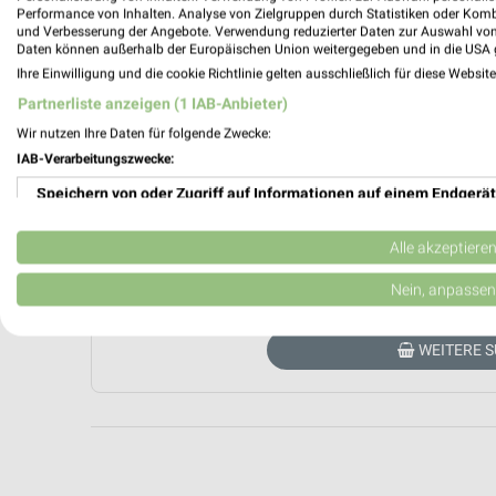
Performance von Inhalten. Analyse von Zielgruppen durch Statistiken oder Kom
und Verbesserung der Angebote. Verwendung reduzierter Daten zur Auswahl von
Daten können außerhalb der Europäischen Union weitergegeben und in die USA 
Ihre Einwilligung und die cookie Richtlinie gelten ausschließlich für diese Websit
Partnerliste anzeigen (1 IAB-Anbieter)
Wir nutzen Ihre Daten für folgende Zwecke:
IAB-Verarbeitungszwecke:
Aktuell haben wir leider kein Prospekt von 
Speichern von oder Zugriff auf Informationen auf einem Endgerät
direkt beim Händler blättern. Hier
Verwendung reduzierter Daten zur Auswahl von Werbeanzeigen
Alle akzeptiere
AKT
Erstellung von Profilen für personalisierte Werbung
Nein, anpassen
Verwendung von Profilen zur Auswahl personalisierter Werbung
WEITERE 
Erstellung von Profilen zur Personalisierung von Inhalten
Verwendung von Profilen zur Auswahl personalisierter Inhalte
Messung der Werbeleistung