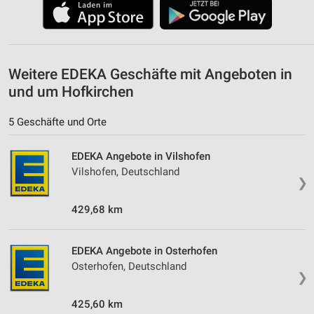
Verwendung reduzierter Daten zur Auswahl von
Werbeanzeigen
Erstellung von Profilen für personalisierte
Werbung
Weitere EDEKA Geschäfte mit Angeboten in
Verwendung von Profilen zur Auswahl
und um Hofkirchen
personalisierter Werbung
5 Geschäfte und Orte
Erstellung von Profilen zur Personalisierung
von Inhalten
EDEKA Angebote in Vilshofen
Verwendung von Profilen zur Auswahl
Vilshofen, Deutschland
❯
personalisierter Inhalte
429,68 km
Messung der Werbeleistung
Messung der Performance von Inhalten
EDEKA Angebote in Osterhofen
Osterhofen, Deutschland
Analyse von Zielgruppen durch Statistiken oder
❯
Kombinationen von Daten aus verschiedenen
Quellen
425,60 km