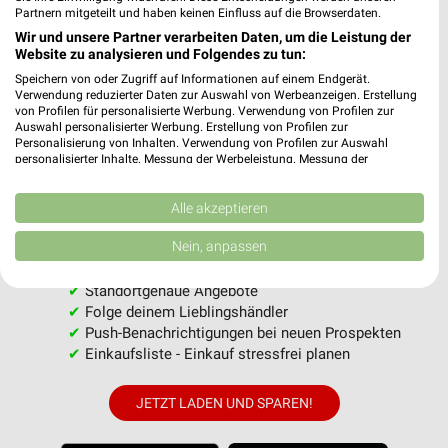
Partnern mitgeteilt und haben keinen Einfluss auf die Browserdaten.
Wir und unsere Partner verarbeiten Daten, um die Leistung der
Website zu analysieren und Folgendes zu tun:
MEHR PROSPEKTE
Speichern von oder Zugriff auf Informationen auf einem Endgerät.
Verwendung reduzierter Daten zur Auswahl von Werbeanzeigen. Erstellung
von Profilen für personalisierte Werbung. Verwendung von Profilen zur
Auswahl personalisierter Werbung. Erstellung von Profilen zur
Personalisierung von Inhalten. Verwendung von Profilen zur Auswahl
personalisierter Inhalte. Messung der Werbeleistung. Messung der
Performance von Inhalten. Analyse von Zielgruppen durch Statistiken oder
weekli - Prospekte & Angebote App
Kombinationen von Daten aus verschiedenen Quellen. Entwicklung und
Verbesserung der Angebote. Verwendung reduzierter Daten zur Auswahl
Alle akzeptieren
von Inhalten.
Alle EDEKA Angebote immer griffbereit – mit der kostenlosen
Daten können außerhalb der Europäischen Union weitergegeben und in die
Nein, anpassen
weekli App für iOS & Android.
USA gesendet werden.
Ihre Einwilligung und die cookie Richtlinie gelten ausschließlich für diese
✔
Standortgenaue Angebote
Website/App.
✔
Folge deinem Lieblingshändler
Partnerliste anzeigen (1 IAB-Anbieter)
✔
Push-Benachrichtigungen bei neuen Prospekten
Wir nutzen Ihre Daten für folgende Zwecke:
✔
Einkaufsliste - Einkauf stressfrei planen
IAB-Verarbeitungszwecke:
Speichern von oder Zugriff auf Informationen
JETZT LADEN UND SPAREN!
auf einem Endgerät