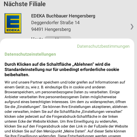
Nächste Filiale
EDEKA Buchbauer Hengersberg
Deggendorfer Straße 14
❯
94491 Hengersberg
Heute
geschlossen
Datenschutzbestimmungen
417,18 km • Angebote: 1 Prospekt
Datenschutzeinstellungen
Durch Klicken auf die Schaltfläche „Ablehnen“ wird die
Standardeinstellung nur für unbedingt erforderliche cookie
beibehalten.
Angebote-Kalender für EDEKA in
Hofkirchen und Umgebung
Wir und unsere Partner speichern und/oder greifen auf Informationen auf
einem Gerät zu, wie z. B. eindeutige IDs in cookie und anderen
Browserspeichern, um personenbezogene Daten zu verarbeiten. Einige
Anbieter verarbeiten Ihre personenbezogenen Daten möglicherweise
Aug.
aufgrund eines berechtigten Interesses. Um dem zu widersprechen, öffnen
03
Mo
04
Di
05
Mi
06
Do
07
Fr
08
S
Sie die „Einstellungen“. Sie können Ihre Einstellungen akzeptieren, ablehnen
oder verwalten, indem Sie auf die Schaltfläche „Einstellungen verwalten“
klicken oder jederzeit auf die Fingerabdruck-Schaltfläche in der linken
unteren Ecke der Website klicken. Um Ihre Einwilligung zu widerrufen,
klicken Sie auf den Fingerabdruck oder den Link in der Fußzeile der Website
und klicken Sie auf den Menüpunkt „Meine Daten“. Auf dieser Seite können
Sie Ihre Einwilligung widerrufen. Diese Entscheidungen werden unseren