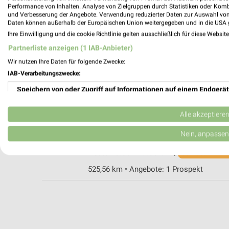
Performance von Inhalten. Analyse von Zielgruppen durch Statistiken oder Kom
und Verbesserung der Angebote. Verwendung reduzierter Daten zur Auswahl von
Daten können außerhalb der Europäischen Union weitergegeben und in die USA 
MediaMarkt Saturn Bruchsal
Ihre Einwilligung und die cookie Richtlinie gelten ausschließlich für diese Websit
Im Wendelrot 5
Partnerliste anzeigen (1 IAB-Anbieter)
76646 Bruchsal
Wir nutzen Ihre Daten für folgende Zwecke:
Heute 10:00 - 19:00 Uhr |
Schließt in 17 M
IAB-Verarbeitungszwecke:
506,50 km • Angebote: 1 Prospekt
Speichern von oder Zugriff auf Informationen auf einem Endgerät
Verwendung reduzierter Daten zur Auswahl von Werbeanzeigen
MediaMarkt Saturn Karlsruhe
Alle akzeptiere
Kaiserstraße 211
Erstellung von Profilen für personalisierte Werbung
Nein, anpassen
76133 Karlsruhe
Heute 10:00 - 19:00 Uhr |
Verwendung von Profilen zur Auswahl personalisierter Werbung
Schließt in 17 M
525,56 km • Angebote: 1 Prospekt
Erstellung von Profilen zur Personalisierung von Inhalten
Verwendung von Profilen zur Auswahl personalisierter Inhalte
Messung der Werbeleistung