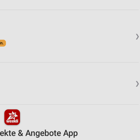
❯
in.
❯
pekte & Angebote App