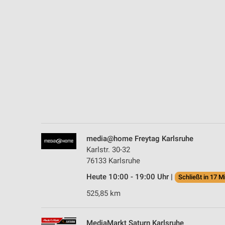
Messung der Performance von Inhalten
Analyse von Zielgruppen durch Statistiken oder Kombinationen 
Quellen
Entwicklung und Verbesserung der Angebote
Verwendung reduzierter Daten zur Auswahl von Inhalten
IAB-Besonderheiten:
Verwendung genauer Standortdaten
Geräte anhand von aktiv angeforderten Informationen identifizie
media@home Freytag Karlsruhe
Nicht-IAB-Verarbeitungszwecke:
Karlstr. 30-32
76133 Karlsruhe
Notwendig
Heute 10:00 - 19:00 Uhr |
Schließt in 17 M
Performance
525,85 km
Funktional
MediaMarkt Saturn Karlsruhe
Werbung