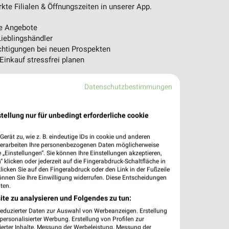
te Filialen & Öffnungszeiten in unserer App.
e Angebote
ieblingshändler
htigungen bei neuen Prospekten
 Einkauf stressfrei planen
 App jetzt laden oder QR-Code scannen.
Datenschutzbestimmungen
tellung nur für unbedingt erforderliche cookie
erät zu, wie z. B. eindeutige IDs in cookie und anderen
verarbeiten Ihre personenbezogenen Daten möglicherweise
„Einstellungen“. Sie können Ihre Einstellungen akzeptieren,
 klicken oder jederzeit auf die Fingerabdruck-Schaltfläche in
klicken Sie auf den Fingerabdruck oder den Link in der Fußzeile
önnen Sie Ihre Einwilligung widerrufen. Diese Entscheidungen
ten.
ite zu analysieren und Folgendes zu tun:
reduzierter Daten zur Auswahl von Werbeanzeigen. Erstellung
ersonalisierter Werbung. Erstellung von Profilen zur
ierter Inhalte. Messung der Werbeleistung. Messung der