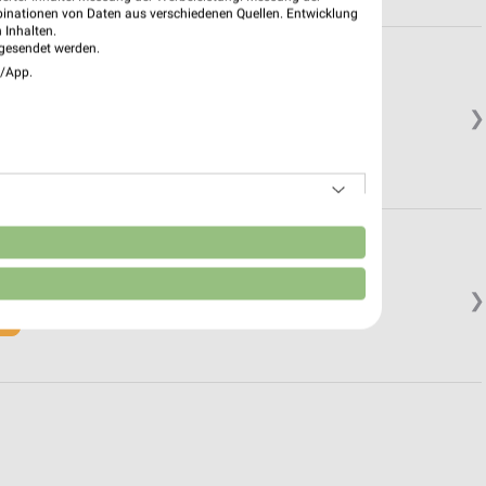
binationen von Daten aus verschiedenen Quellen. Entwicklung
 Inhalten.
gesendet werden.
e/App.
❯
in.
n
❯
in.