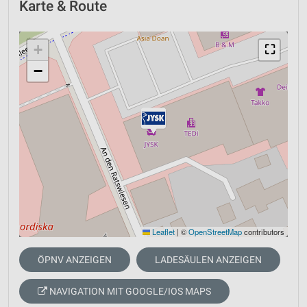
Karte & Route
+
⛶
−
Leaflet
|
©
OpenStreetMap
contributors
ÖPNV ANZEIGEN
LADESÄULEN ANZEIGEN
NAVIGATION MIT GOOGLE/IOS MAPS