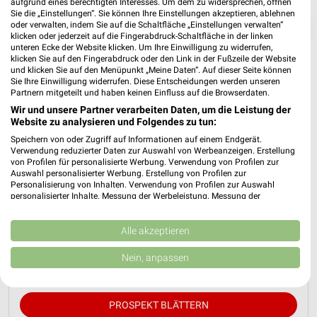
aufgrund eines berechtigten Interesses. Um dem zu widersprechen, öffnen
Sie die „Einstellungen“. Sie können Ihre Einstellungen akzeptieren, ablehnen
oder verwalten, indem Sie auf die Schaltfläche „Einstellungen verwalten“
❯
klicken oder jederzeit auf die Fingerabdruck-Schaltfläche in der linken
unteren Ecke der Website klicken. Um Ihre Einwilligung zu widerrufen,
klicken Sie auf den Fingerabdruck oder den Link in der Fußzeile der Website
und klicken Sie auf den Menüpunkt „Meine Daten“. Auf dieser Seite können
Sie Ihre Einwilligung widerrufen. Diese Entscheidungen werden unseren
Partnern mitgeteilt und haben keinen Einfluss auf die Browserdaten.
Wir und unsere Partner verarbeiten Daten, um die Leistung der
Website zu analysieren und Folgendes zu tun:
Speichern von oder Zugriff auf Informationen auf einem Endgerät.
Verwendung reduzierter Daten zur Auswahl von Werbeanzeigen. Erstellung
von Profilen für personalisierte Werbung. Verwendung von Profilen zur
Auswahl personalisierter Werbung. Erstellung von Profilen zur
JYSK Prospekt für Dannenberg (Elbe) ab
Personalisierung von Inhalten. Verwendung von Profilen zur Auswahl
personalisierter Inhalte. Messung der Werbeleistung. Messung der
So. den 12.07.
Performance von Inhalten. Analyse von Zielgruppen durch Statistiken oder
Kombinationen von Daten aus verschiedenen Quellen. Entwicklung und
Spare bis zu 70%
Verbesserung der Angebote. Verwendung reduzierter Daten zur Auswahl
Alle akzeptieren
Gültig von 12. Jul. bis 15. Aug.
von Inhalten.
Daten können außerhalb der Europäischen Union weitergegeben und in die
Nein, anpassen
📅
Kalendereintrag erstellen
USA gesendet werden.
Ihre Einwilligung und die cookie Richtlinie gelten ausschließlich für diese
Website/App.
PROSPEKT BLÄTTERN
Partnerliste anzeigen (1 IAB-Anbieter)