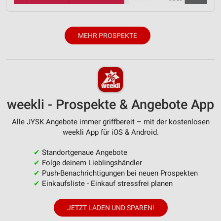
Messung der Performance von Inhalten
Analyse von Zielgruppen durch Statistiken oder
Kombinationen von Daten aus verschiedenen
MEHR PROSPEKTE
Quellen
Entwicklung und Verbesserung der Angebote
Verwendung reduzierter Daten zur Auswahl von
Inhalten
weekli - Prospekte & Angebote App
IAB-Besonderheiten:
Alle JYSK Angebote immer griffbereit – mit der kostenlosen
Verwendung genauer Standortdaten
weekli App für iOS & Android.
Geräte anhand von aktiv angeforderten
Informationen identifizieren
✔
Standortgenaue Angebote
✔
Folge deinem Lieblingshändler
Nicht-IAB-Verarbeitungszwecke:
✔
Push-Benachrichtigungen bei neuen Prospekten
Notwendig
✔
Einkaufsliste - Einkauf stressfrei planen
Performance
JETZT LADEN UND SPAREN!