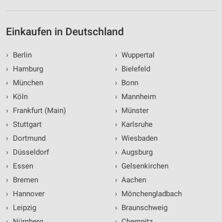
Einkaufen in Deutschland
›
Berlin
›
Wuppertal
›
Hamburg
›
Bielefeld
›
München
›
Bonn
›
Köln
›
Mannheim
›
Frankfurt (Main)
›
Münster
›
Stuttgart
›
Karlsruhe
›
Dortmund
›
Wiesbaden
›
Düsseldorf
›
Augsburg
›
Essen
›
Gelsenkirchen
›
Bremen
›
Aachen
›
Hannover
›
Mönchengladbach
›
Leipzig
›
Braunschweig
›
Nürnberg
›
Chemnitz