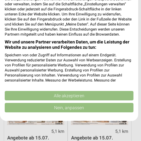
oder verwalten, indem Sie auf die Schaltfläche „Einstellungen verwalten“
klicken oder jederzeit auf die Fingerabdruck-Schaltfläche in der linken
2,7 km
2,9 km
unteren Ecke der Website klicken. Um Ihre Einwilligung zu widerrufen,
Angebote ab 10.08.
Wochenend Spezial
klicken Sie auf den Fingerabdruck oder den Link in der Fußzeile der Website
Gültig ab Mo. 10.08.
Gültig ab Fr. 14.08.
und klicken Sie auf den Menüpunkt „Meine Daten“. Auf dieser Seite können
Sie Ihre Einwilligung widerrufen. Diese Entscheidungen werden unseren
Partnern mitgeteilt und haben keinen Einfluss auf die Browserdaten.
Sconto Möbel
Sconto Möbel
Wir und unsere Partner verarbeiten Daten, um die Leistung der
Website zu analysieren und Folgendes zu tun:
Speichern von oder Zugriff auf Informationen auf einem Endgerät.
Verwendung reduzierter Daten zur Auswahl von Werbeanzeigen. Erstellung
von Profilen für personalisierte Werbung. Verwendung von Profilen zur
Auswahl personalisierter Werbung. Erstellung von Profilen zur
Personalisierung von Inhalten. Verwendung von Profilen zur Auswahl
personalisierter Inhalte. Messung der Werbeleistung. Messung der
Performance von Inhalten. Analyse von Zielgruppen durch Statistiken oder
Kombinationen von Daten aus verschiedenen Quellen. Entwicklung und
Verbesserung der Angebote. Verwendung reduzierter Daten zur Auswahl
Alle akzeptieren
von Inhalten.
Daten können außerhalb der Europäischen Union weitergegeben und in die
Nein, anpassen
USA gesendet werden.
Ihre Einwilligung und die cookie Richtlinie gelten ausschließlich für diese
Website/App.
Partnerliste anzeigen (1 IAB-Anbieter)
5,1 km
5,1 km
Angebote ab 15.07.
Angebote ab 15.07.
Wir nutzen Ihre Daten für folgende Zwecke: