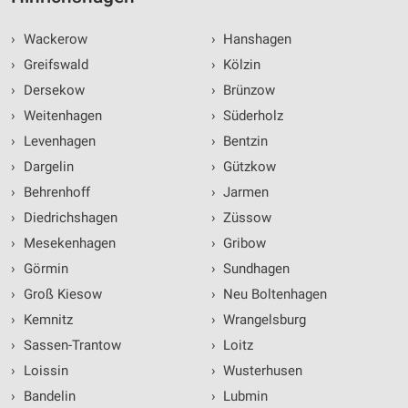
Werbung
›
Wackerow
›
Hanshagen
›
Greifswald
›
Kölzin
›
Dersekow
›
Brünzow
›
Weitenhagen
›
Süderholz
›
Levenhagen
›
Bentzin
›
Dargelin
›
Gützkow
›
Behrenhoff
›
Jarmen
›
Diedrichshagen
›
Züssow
›
Mesekenhagen
›
Gribow
›
Görmin
›
Sundhagen
›
Groß Kiesow
›
Neu Boltenhagen
›
Kemnitz
›
Wrangelsburg
›
Sassen-Trantow
›
Loitz
›
Loissin
›
Wusterhusen
›
Bandelin
›
Lubmin