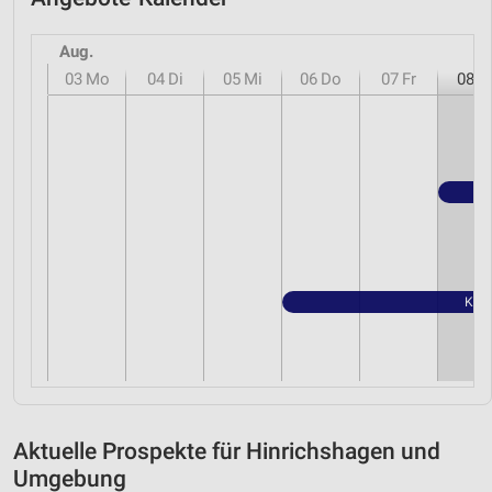
Aug.
03
Mo
04
Di
05
Mi
06
Do
07
Fr
08
S
Kauf
Aktuelle Prospekte für Hinrichshagen und
Umgebung