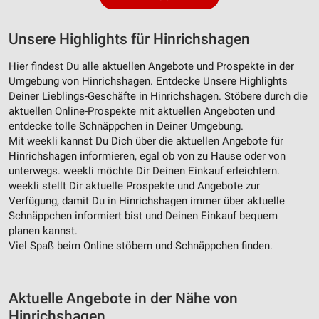
Analyse von Zielgruppen durch Statistiken oder
Kombinationen von Daten aus verschiedenen
Unsere Highlights für Hinrichshagen
Quellen
Hier findest Du alle aktuellen Angebote und Prospekte in der
Entwicklung und Verbesserung der Angebote
Umgebung von Hinrichshagen. Entdecke Unsere Highlights
Deiner Lieblings-Geschäfte in Hinrichshagen. Stöbere durch die
Verwendung reduzierter Daten zur Auswahl von
aktuellen Online-Prospekte mit aktuellen Angeboten und
Inhalten
entdecke tolle Schnäppchen in Deiner Umgebung.
IAB-Besonderheiten:
Mit weekli kannst Du Dich über die aktuellen Angebote für
Hinrichshagen informieren, egal ob von zu Hause oder von
Verwendung genauer Standortdaten
unterwegs. weekli möchte Dir Deinen Einkauf erleichtern.
weekli stellt Dir aktuelle Prospekte und Angebote zur
Geräte anhand von aktiv angeforderten
Verfügung, damit Du in Hinrichshagen immer über aktuelle
Informationen identifizieren
Schnäppchen informiert bist und Deinen Einkauf bequem
Nicht-IAB-Verarbeitungszwecke:
planen kannst.
Viel Spaß beim Online stöbern und Schnäppchen finden.
Notwendig
Performance
Aktuelle Angebote in der Nähe von
Funktional
Hinrichshagen