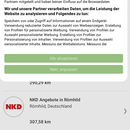
Partnern mitgeteilt und haben keinen Einfluss auf die Browserdaten.
Wir und unsere Partner verarbeiten Daten, um die Leistung der
Website zu analysieren und Folgendes zu tun:
Speichern von oder Zugriff auf Informationen auf einem Endgerät.
Weitere NKD Geschäfte mit Angeboten in
Verwendung reduzierter Daten zur Auswahl von Werbeanzeigen. Erstellung
von Profilen für personalisierte Werbung. Verwendung von Profilen zur
und um Hildburghausen
Auswahl personalisierter Werbung. Erstellung von Profilen zur
Personalisierung von Inhalten. Verwendung von Profilen zur Auswahl
personalisierter Inhalte. Messung der Werbeleistung. Messung der
5 Geschäfte und Orte
Performance von Inhalten. Analyse von Zielgruppen durch Statistiken oder
Kombinationen von Daten aus verschiedenen Quellen. Entwicklung und
Verbesserung der Angebote. Verwendung reduzierter Daten zur Auswahl
Alle akzeptieren
NKD Angebote in Eisfeld
von Inhalten.
Eisfeld, Deutschland
Daten können außerhalb der Europäischen Union weitergegeben und in die
Nein, anpassen
❯
USA gesendet werden.
Ihre Einwilligung und die cookie Richtlinie gelten ausschließlich für diese
290,29 km
Website/App.
Partnerliste anzeigen (1 IAB-Anbieter)
Wir nutzen Ihre Daten für folgende Zwecke:
NKD Angebote in Römhild
IAB-Verarbeitungszwecke:
Römhild, Deutschland
❯
Speichern von oder Zugriff auf Informationen
auf einem Endgerät
307,58 km