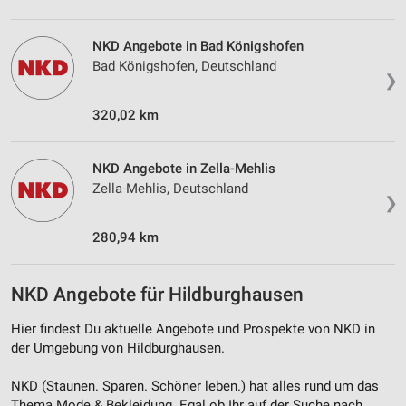
Entwicklung und Verbesserung der Angebote
Verwendung reduzierter Daten zur Auswahl von
NKD Angebote in Bad Königshofen
Inhalten
Bad Königshofen, Deutschland
❯
IAB-Besonderheiten:
Verwendung genauer Standortdaten
320,02 km
Geräte anhand von aktiv angeforderten
Informationen identifizieren
NKD Angebote in Zella-Mehlis
Zella-Mehlis, Deutschland
Nicht-IAB-Verarbeitungszwecke:
❯
Notwendig
280,94 km
Performance
NKD Angebote für Hildburghausen
Funktional
Hier findest Du aktuelle Angebote und Prospekte von NKD in
Werbung
der Umgebung von Hildburghausen.
NKD (Staunen. Sparen. Schöner leben.) hat alles rund um das
Thema Mode & Bekleidung. Egal ob Ihr auf der Suche nach