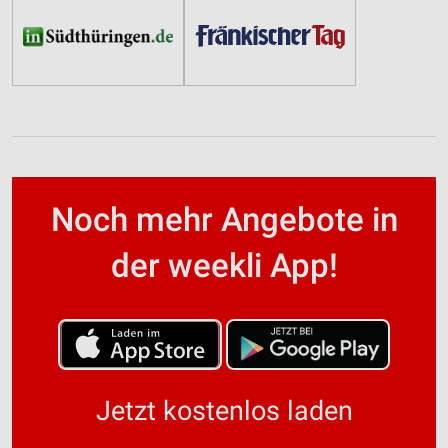
Noch mehr Angebote in
der weekli App!
Jetzt kostenlos laden