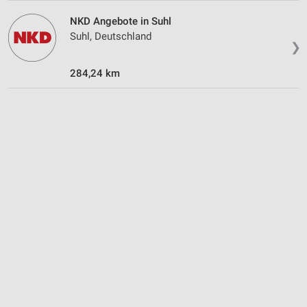
Verwendung reduzierter Daten zur Auswahl von
Werbeanzeigen
NKD Angebote in Suhl
Suhl, Deutschland
Erstellung von Profilen für personalisierte
❯
Werbung
284,24 km
Verwendung von Profilen zur Auswahl
personalisierter Werbung
Erstellung von Profilen zur Personalisierung
von Inhalten
Verwendung von Profilen zur Auswahl
personalisierter Inhalte
Messung der Werbeleistung
Messung der Performance von Inhalten
Analyse von Zielgruppen durch Statistiken oder
Kombinationen von Daten aus verschiedenen
Quellen