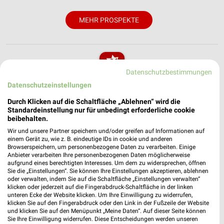
MEHR PROSPEKTE
Datenschutzbestimmungen
Datenschutzeinstellungen
weekli - Prospekte & Angebote App
Durch Klicken auf die Schaltfläche „Ablehnen“ wird die
Alle NKD Angebote immer griffbereit – mit der kostenlosen
Standardeinstellung nur für unbedingt erforderliche cookie
weekli App für iOS & Android.
beibehalten.
Wir und unsere Partner speichern und/oder greifen auf Informationen auf
✔
Standortgenaue Angebote
einem Gerät zu, wie z. B. eindeutige IDs in cookie und anderen
Browserspeichern, um personenbezogene Daten zu verarbeiten. Einige
✔
Folge deinem Lieblingshändler
Anbieter verarbeiten Ihre personenbezogenen Daten möglicherweise
✔
Push-Benachrichtigungen bei neuen Prospekten
aufgrund eines berechtigten Interesses. Um dem zu widersprechen, öffnen
✔
Einkaufsliste - Einkauf stressfrei planen
Sie die „Einstellungen“. Sie können Ihre Einstellungen akzeptieren, ablehnen
oder verwalten, indem Sie auf die Schaltfläche „Einstellungen verwalten“
klicken oder jederzeit auf die Fingerabdruck-Schaltfläche in der linken
JETZT LADEN UND SPAREN!
unteren Ecke der Website klicken. Um Ihre Einwilligung zu widerrufen,
klicken Sie auf den Fingerabdruck oder den Link in der Fußzeile der Website
und klicken Sie auf den Menüpunkt „Meine Daten“. Auf dieser Seite können
Sie Ihre Einwilligung widerrufen. Diese Entscheidungen werden unseren