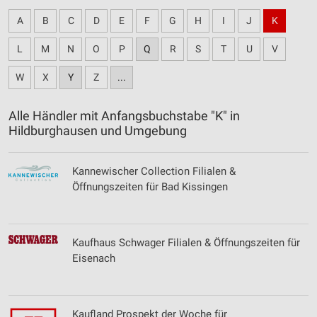
A
B
C
D
E
F
G
H
I
J
K
L
M
N
O
P
Q
R
S
T
U
V
W
X
Y
Z
...
Alle Händler mit Anfangsbuchstabe "K" in
Hildburghausen und Umgebung
Kannewischer Collection Filialen &
Öffnungszeiten für Bad Kissingen
Kaufhaus Schwager Filialen & Öffnungszeiten für
Eisenach
Kaufland Prospekt der Woche für