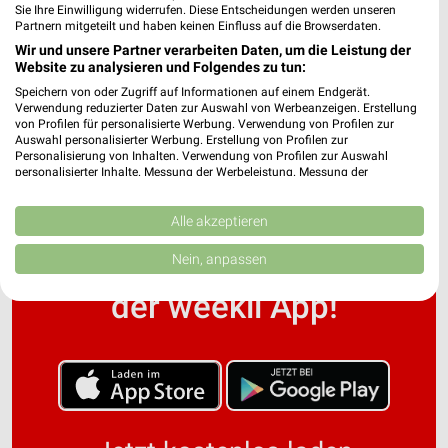
Sie Ihre Einwilligung widerrufen. Diese Entscheidungen werden unseren
Partnern mitgeteilt und haben keinen Einfluss auf die Browserdaten.
Wir und unsere Partner verarbeiten Daten, um die Leistung der
Küchencenter Vogtland Filialen & Öffnungszeiten
Website zu analysieren und Folgendes zu tun:
für Plauen
Speichern von oder Zugriff auf Informationen auf einem Endgerät.
Verwendung reduzierter Daten zur Auswahl von Werbeanzeigen. Erstellung
von Profilen für personalisierte Werbung. Verwendung von Profilen zur
Auswahl personalisierter Werbung. Erstellung von Profilen zur
Personalisierung von Inhalten. Verwendung von Profilen zur Auswahl
personalisierter Inhalte. Messung der Werbeleistung. Messung der
Performance von Inhalten. Analyse von Zielgruppen durch Statistiken oder
Kombinationen von Daten aus verschiedenen Quellen. Entwicklung und
Verbesserung der Angebote. Verwendung reduzierter Daten zur Auswahl
Alle akzeptieren
von Inhalten.
Noch mehr Angebote in
Daten können außerhalb der Europäischen Union weitergegeben und in die
Nein, anpassen
USA gesendet werden.
Ihre Einwilligung und die cookie Richtlinie gelten ausschließlich für diese
der weekli App!
Website/App.
Partnerliste anzeigen (1 IAB-Anbieter)
Wir nutzen Ihre Daten für folgende Zwecke:
IAB-Verarbeitungszwecke:
Speichern von oder Zugriff auf Informationen
auf einem Endgerät