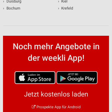
›
Duisburg
›
Kiel
›
Bochum
›
Krefeld
Noch mehr Angebote in
der weekli App!
Jetzt kostenlos laden
Prospekte App für Android