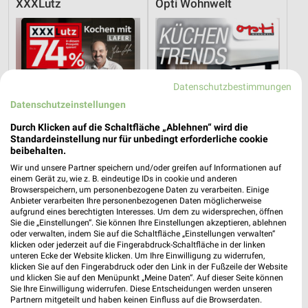
XXXLutz
Opti Wohnwelt
Datenschutzbestimmungen
Datenschutzeinstellungen
Durch Klicken auf die Schaltfläche „Ablehnen“ wird die
Standardeinstellung nur für unbedingt erforderliche cookie
beibehalten.
Wir und unsere Partner speichern und/oder greifen auf Informationen auf
einem Gerät zu, wie z. B. eindeutige IDs in cookie und anderen
Browserspeichern, um personenbezogene Daten zu verarbeiten. Einige
Anbieter verarbeiten Ihre personenbezogenen Daten möglicherweise
35,3 km
8,4 km
aufgrund eines berechtigten Interesses. Um dem zu widersprechen, öffnen
Angebote ab 08.08.
Küchentrends
Sie die „Einstellungen“. Sie können Ihre Einstellungen akzeptieren, ablehnen
oder verwalten, indem Sie auf die Schaltfläche „Einstellungen verwalten“
Gültig bis Fr. 14.08.
Gültig bis Mi. 30.09.
klicken oder jederzeit auf die Fingerabdruck-Schaltfläche in der linken
unteren Ecke der Website klicken. Um Ihre Einwilligung zu widerrufen,
XXXLutz
XXXLutz
klicken Sie auf den Fingerabdruck oder den Link in der Fußzeile der Website
und klicken Sie auf den Menüpunkt „Meine Daten“. Auf dieser Seite können
Sie Ihre Einwilligung widerrufen. Diese Entscheidungen werden unseren
Partnern mitgeteilt und haben keinen Einfluss auf die Browserdaten.