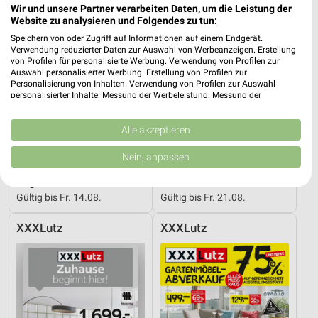
Wir und unsere Partner verarbeiten Daten, um die Leistung der
Website zu analysieren und Folgendes zu tun:
Speichern von oder Zugriff auf Informationen auf einem Endgerät.
Verwendung reduzierter Daten zur Auswahl von Werbeanzeigen. Erstellung
von Profilen für personalisierte Werbung. Verwendung von Profilen zur
Auswahl personalisierter Werbung. Erstellung von Profilen zur
Personalisierung von Inhalten. Verwendung von Profilen zur Auswahl
personalisierter Inhalte. Messung der Werbeleistung. Messung der
Performance von Inhalten. Analyse von Zielgruppen durch Statistiken oder
Kombinationen von Daten aus verschiedenen Quellen. Entwicklung und
Verbesserung der Angebote. Verwendung reduzierter Daten zur Auswahl
Alle akzeptieren
von Inhalten.
Daten können außerhalb der Europäischen Union weitergegeben und in die
Nein, anpassen
USA gesendet werden.
35,3 km
35,3 km
Ihre Einwilligung und die cookie Richtlinie gelten ausschließlich für diese
Angebote ab 08.08.
Küchen Preishits!
Website/App.
Gültig bis Fr. 14.08.
Gültig bis Fr. 21.08.
Partnerliste anzeigen (1 IAB-Anbieter)
XXXLutz
XXXLutz
Wir nutzen Ihre Daten für folgende Zwecke:
IAB-Verarbeitungszwecke:
Speichern von oder Zugriff auf Informationen
auf einem Endgerät
Verwendung reduzierter Daten zur Auswahl von