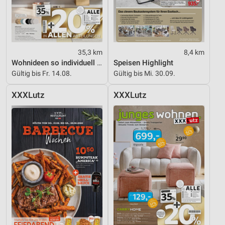
Verwendung reduzierter Daten zur Auswahl von
Inhalten
IAB-Besonderheiten:
35,3 km
8,4 km
Verwendung genauer Standortdaten
Wohnideen so individuell wie du!
Speisen Highlight
Gültig bis Fr. 14.08.
Gültig bis Mi. 30.09.
Geräte anhand von aktiv angeforderten
Informationen identifizieren
XXXLutz
XXXLutz
Nicht-IAB-Verarbeitungszwecke:
Notwendig
Performance
Funktional
Werbung