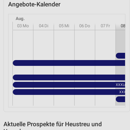
Angebote-Kalender
Aug.
03
Mo
04
Di
05
Mi
06
Do
07
Fr
08
S
XXXLutz 
XXXLut
Aktuelle Prospekte für Heustreu und