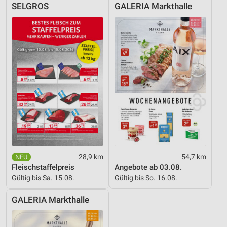
Geräte anhand von aktiv angeforderten
SELGROS
GALERIA Markthalle
Informationen identifizieren
Nicht-IAB-Verarbeitungszwecke:
Notwendig
Performance
Funktional
Werbung
28,9 km
54,7 km
Fleischstaffelpreis
Angebote ab 03.08.
Gültig bis Sa. 15.08.
Gültig bis So. 16.08.
GALERIA Markthalle