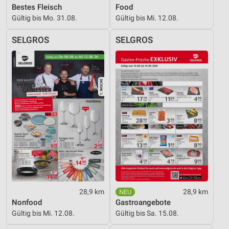
Bestes Fleisch
Food
Erstellung von Profilen zur Personalisierung
von Inhalten
Gültig bis Mo. 31.08.
Gültig bis Mi. 12.08.
Verwendung von Profilen zur Auswahl
SELGROS
SELGROS
personalisierter Inhalte
Messung der Werbeleistung
Messung der Performance von Inhalten
Analyse von Zielgruppen durch Statistiken oder
Kombinationen von Daten aus verschiedenen
Quellen
Entwicklung und Verbesserung der Angebote
Verwendung reduzierter Daten zur Auswahl von
Inhalten
28,9 km
28,9 km
IAB-Besonderheiten:
Nonfood
Gastroangebote
Verwendung genauer Standortdaten
Gültig bis Mi. 12.08.
Gültig bis Sa. 15.08.