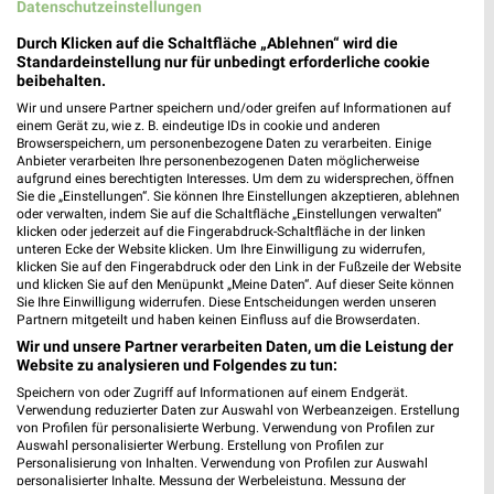
Datenschutzeinstellungen
Durch Klicken auf die Schaltfläche „Ablehnen“ wird die
Standardeinstellung nur für unbedingt erforderliche cookie
beibehalten.
Wir und unsere Partner speichern und/oder greifen auf Informationen auf
einem Gerät zu, wie z. B. eindeutige IDs in cookie und anderen
1,5 km
13,8 km
Browserspeichern, um personenbezogene Daten zu verarbeiten. Einige
Angebote ab 10.08.
Angebote ab 06.08.
Anbieter verarbeiten Ihre personenbezogenen Daten möglicherweise
aufgrund eines berechtigten Interesses. Um dem zu widersprechen, öffnen
Gültig bis Sa. 15.08.
Gültig bis Mi. 12.08.
Sie die „Einstellungen“. Sie können Ihre Einstellungen akzeptieren, ablehnen
oder verwalten, indem Sie auf die Schaltfläche „Einstellungen verwalten“
Kaufland
SELGROS
klicken oder jederzeit auf die Fingerabdruck-Schaltfläche in der linken
unteren Ecke der Website klicken. Um Ihre Einwilligung zu widerrufen,
klicken Sie auf den Fingerabdruck oder den Link in der Fußzeile der Website
und klicken Sie auf den Menüpunkt „Meine Daten“. Auf dieser Seite können
Sie Ihre Einwilligung widerrufen. Diese Entscheidungen werden unseren
Partnern mitgeteilt und haben keinen Einfluss auf die Browserdaten.
Wir und unsere Partner verarbeiten Daten, um die Leistung der
Website zu analysieren und Folgendes zu tun:
Speichern von oder Zugriff auf Informationen auf einem Endgerät.
Verwendung reduzierter Daten zur Auswahl von Werbeanzeigen. Erstellung
von Profilen für personalisierte Werbung. Verwendung von Profilen zur
Auswahl personalisierter Werbung. Erstellung von Profilen zur
Personalisierung von Inhalten. Verwendung von Profilen zur Auswahl
personalisierter Inhalte. Messung der Werbeleistung. Messung der