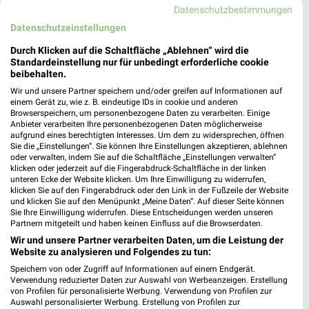
Datenschutzbestimmungen
Datenschutzeinstellungen
Durch Klicken auf die Schaltfläche „Ablehnen“ wird die
Standardeinstellung nur für unbedingt erforderliche cookie
beibehalten.
Wir und unsere Partner speichern und/oder greifen auf Informationen auf
einem Gerät zu, wie z. B. eindeutige IDs in cookie und anderen
Browserspeichern, um personenbezogene Daten zu verarbeiten. Einige
Anbieter verarbeiten Ihre personenbezogenen Daten möglicherweise
aufgrund eines berechtigten Interesses. Um dem zu widersprechen, öffnen
Sie die „Einstellungen“. Sie können Ihre Einstellungen akzeptieren, ablehnen
oder verwalten, indem Sie auf die Schaltfläche „Einstellungen verwalten“
klicken oder jederzeit auf die Fingerabdruck-Schaltfläche in der linken
Jetzt alle "Angebote für den Camping-Urlaub" Themen
unteren Ecke der Website klicken. Um Ihre Einwilligung zu widerrufen,
klicken Sie auf den Fingerabdruck oder den Link in der Fußzeile der Website
entdecken!
und klicken Sie auf den Menüpunkt „Meine Daten“. Auf dieser Seite können
Sie Ihre Einwilligung widerrufen. Diese Entscheidungen werden unseren
Partnern mitgeteilt und haben keinen Einfluss auf die Browserdaten.
Wir und unsere Partner verarbeiten Daten, um die Leistung der
MEHR PROSPEKTE
Website zu analysieren und Folgendes zu tun:
Speichern von oder Zugriff auf Informationen auf einem Endgerät.
Verwendung reduzierter Daten zur Auswahl von Werbeanzeigen. Erstellung
von Profilen für personalisierte Werbung. Verwendung von Profilen zur
Auswahl personalisierter Werbung. Erstellung von Profilen zur