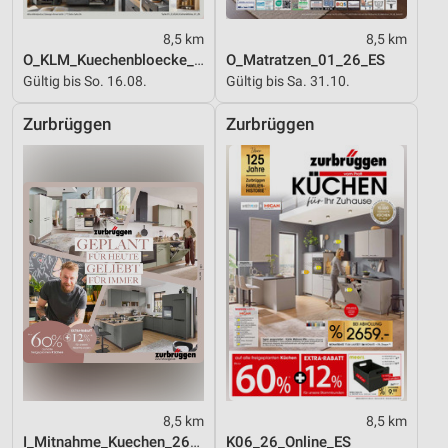
8,5 km
8,5 km
O_KLM_Kuechenbloecke_01_26_ES
O_Matratzen_01_26_ES
Gültig bis So. 16.08.
Gültig bis Sa. 31.10.
Zurbrüggen
Zurbrüggen
8,5 km
8,5 km
I_Mitnahme_Kuechen_26_ES
K06_26_Online_ES