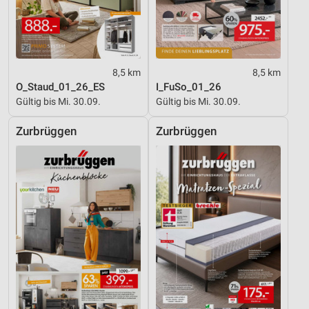
Entwicklung und Verbesserung der Angebote
Verwendung reduzierter Daten zur Auswahl von
Inhalten
8,5 km
8,5 km
IAB-Besonderheiten:
O_Staud_01_26_ES
I_FuSo_01_26
Gültig bis Mi. 30.09.
Gültig bis Mi. 30.09.
Verwendung genauer Standortdaten
Zurbrüggen
Zurbrüggen
Geräte anhand von aktiv angeforderten
Informationen identifizieren
Nicht-IAB-Verarbeitungszwecke:
Notwendig
Performance
Funktional
Werbung