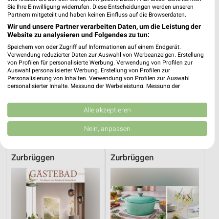
Sie Ihre Einwilligung widerrufen. Diese Entscheidungen werden unseren
Partnern mitgeteilt und haben keinen Einfluss auf die Browserdaten.
Wir und unsere Partner verarbeiten Daten, um die Leistung der
Website zu analysieren und Folgendes zu tun:
Speichern von oder Zugriff auf Informationen auf einem Endgerät.
Verwendung reduzierter Daten zur Auswahl von Werbeanzeigen. Erstellung
von Profilen für personalisierte Werbung. Verwendung von Profilen zur
Auswahl personalisierter Werbung. Erstellung von Profilen zur
Personalisierung von Inhalten. Verwendung von Profilen zur Auswahl
personalisierter Inhalte. Messung der Werbeleistung. Messung der
Performance von Inhalten. Analyse von Zielgruppen durch Statistiken oder
Kombinationen von Daten aus verschiedenen Quellen. Entwicklung und
Verbesserung der Angebote. Verwendung reduzierter Daten zur Auswahl
Alle akzeptieren
7,7 km
8,5 km
von Inhalten.
Angebote ab 01.08.
Angebote ab 11.07.
Daten können außerhalb der Europäischen Union weitergegeben und in die
Nein, anpassen
USA gesendet werden.
Noch heute gültig
Noch morgen gültig
Ihre Einwilligung und die cookie Richtlinie gelten ausschließlich für diese
Website/App.
Zurbrüggen
Zurbrüggen
Partnerliste anzeigen (1 IAB-Anbieter)
Wir nutzen Ihre Daten für folgende Zwecke:
IAB-Verarbeitungszwecke:
Speichern von oder Zugriff auf Informationen
auf einem Endgerät