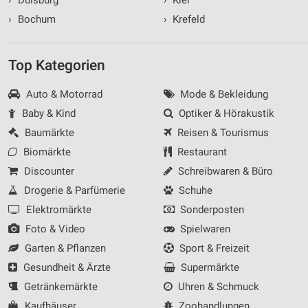
›
Duisburg
›
Kiel
›
Bochum
›
Krefeld
Top Kategorien
Auto & Motorrad
Mode & Bekleidung
Baby & Kind
Optiker & Hörakustik
Baumärkte
Reisen & Tourismus
Biomärkte
Restaurant
Discounter
Schreibwaren & Büro
Drogerie & Parfümerie
Schuhe
Elektromärkte
Sonderposten
Foto & Video
Spielwaren
Garten & Pflanzen
Sport & Freizeit
Gesundheit & Ärzte
Supermärkte
Getränkemärkte
Uhren & Schmuck
Kaufhäuser
Zoohandlungen