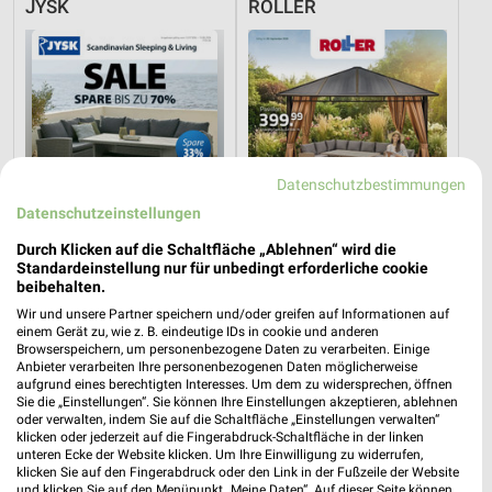
JYSK
ROLLER
Datenschutzbestimmungen
Datenschutzeinstellungen
Durch Klicken auf die Schaltfläche „Ablehnen“ wird die
Standardeinstellung nur für unbedingt erforderliche cookie
beibehalten.
Wir und unsere Partner speichern und/oder greifen auf Informationen auf
2,4 km
6,2 km
einem Gerät zu, wie z. B. eindeutige IDs in cookie und anderen
Browserspeichern, um personenbezogene Daten zu verarbeiten. Einige
Spare bis zu 70%
Gartenliebe
Anbieter verarbeiten Ihre personenbezogenen Daten möglicherweise
Gültig bis Sa. 15.08.
Gültig bis Sa. 26.09.
aufgrund eines berechtigten Interesses. Um dem zu widersprechen, öffnen
Sie die „Einstellungen“. Sie können Ihre Einstellungen akzeptieren, ablehnen
oder verwalten, indem Sie auf die Schaltfläche „Einstellungen verwalten“
Trends
Zurbrüggen
klicken oder jederzeit auf die Fingerabdruck-Schaltfläche in der linken
unteren Ecke der Website klicken. Um Ihre Einwilligung zu widerrufen,
klicken Sie auf den Fingerabdruck oder den Link in der Fußzeile der Website
und klicken Sie auf den Menüpunkt „Meine Daten“. Auf dieser Seite können